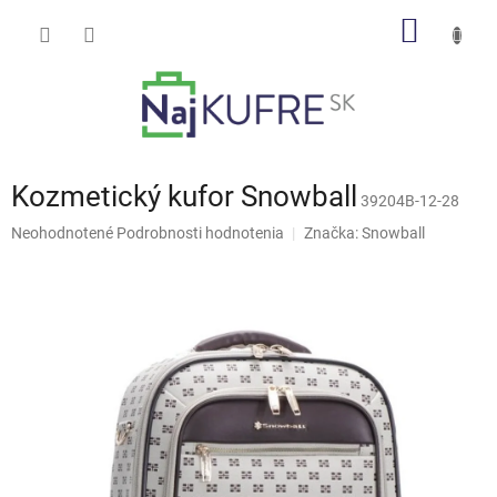
Prejsť
NÁKU
na
obsah
KOŠÍK
Kozmetický kufor Snowball
39204B-12-28
Priemerné
Neohodnotené
Podrobnosti hodnotenia
Značka:
Snowball
hodnotenie
produktu
je
0,0
z
5
hviezdičiek.