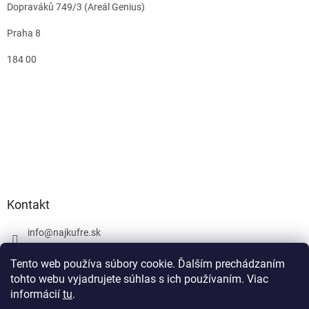
Dopraváků 749/3 (Areál Genius)
Praha 8
184 00
Kontakt
info
@
najkufre.sk
+420 734 212 086
Tento web používa súbory cookie. Ďalším prechádzaním
Facebook
tohto webu vyjadrujete súhlas s ich používaním. Viac
informácií
tu
.