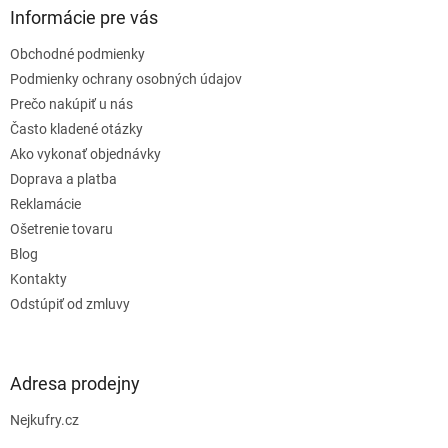
ä
Informácie pre vás
t
Obchodné podmienky
i
e
Podmienky ochrany osobných údajov
Prečo nakúpiť u nás
Často kladené otázky
Ako vykonať objednávky
Doprava a platba
Reklamácie
Ošetrenie tovaru
Blog
Kontakty
Odstúpiť od zmluvy
Adresa prodejny
Nejkufry.cz