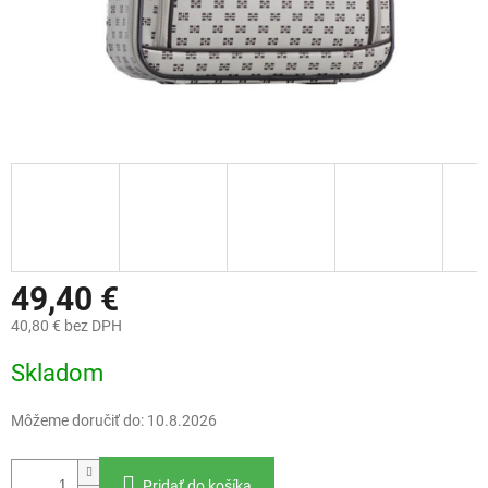
49,40 €
40,80 € bez DPH
Jednotková
Skladom
cena:
Môžeme doručiť do:
10.8.2026
Pridať do košíka