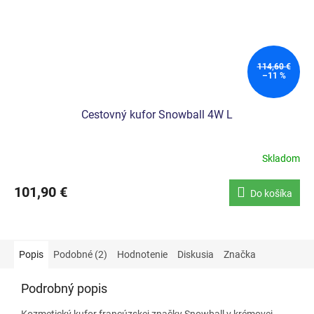
114,60 €
–11 %
Cestovný kufor Snowball 4W L
Skladom
101,90 €
Do košíka
Popis
Podobné (2)
Hodnotenie
Diskusia
Značka
Podrobný popis
Kozmetický kufor
francúzskej značky Snowball v krémovej