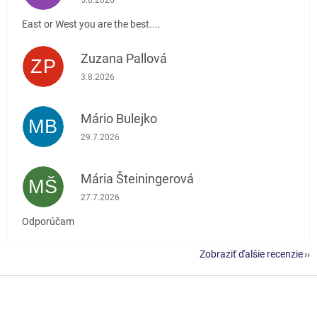
East or West you are the best....
Zuzana Pallová
ZP
Hodnotenie obchodu je 5 z 5 hviezdičiek.
3.8.2026
Mário Bulejko
MB
Hodnotenie obchodu je 5 z 5 hviezdičiek.
29.7.2026
Mária Šteiningerová
MŠ
Hodnotenie obchodu je 5 z 5 hviezdičiek.
27.7.2026
Odporúčam
Zobraziť ďalšie recenzie
Z
á
p