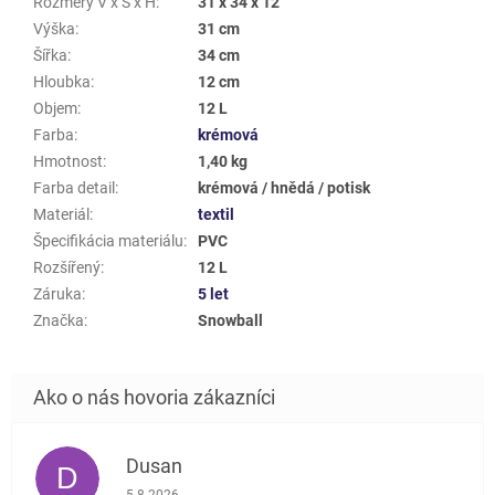
Rozměry V x Š x H
:
31 x 34 x 12
Výška
:
31 cm
Šířka
:
34 cm
Hloubka
:
12 cm
Objem
:
12 L
Farba
:
krémová
Hmotnost
:
1,40 kg
Farba detail
:
krémová / hnědá / potisk
Materiál
:
textil
Špecifikácia materiálu
:
PVC
Rozšířený
:
12 L
Záruka
:
5 let
Značka
:
Snowball
Dusan
D
Hodnotenie obchodu je 5 z 5 hviezdičiek.
5.8.2026