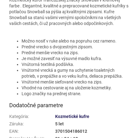
farbe
. Elegantné, kvalitné a prepracované kozmetické kufríky s
potlačou Snowball sa pýšia aj kvalitnými zipsami. Kufre
Snowball sa stanú vašimi vernými spoločníkmi na všetkých
vašich cestách, či už pracovných alebo odpočinkových.
Možno nosiť v ruke alebo na popruhu cez rameno.
Predné vrecko s dvojcestným zipsom.
Predné menšie vrecko na zips.
Je možné zavesiť na výsuvné madlo kufra.
Vnútorná textilná podšívka.
Vnútorné vrecká a gumy na uchytenie toaletných
potrieb, v prepážke a vo veku kufra, deliaca prepážka.
Vnútorné menšie sieťované vrecko na zips.
Vhodné na cestovanie aj na uloženie kozmetiky.
Logo značky na prednej strane.
Dodatočné parametre
Kategória
:
Kozmetické kufre
Záruka
:
5 let
EAN
:
3701504186012