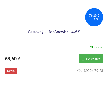
76,20 €
–16 %
Cestovný kufor Snowball 4W S
Skladom
Priemerné
hodnotenie
produktu
63,60 €
Do košíka
je
5,0
z
Kód:
39204-79-28
Akcia
5
hviezdičiek.