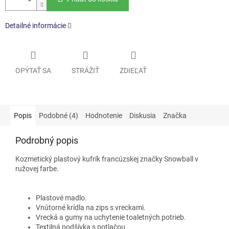
Detailné informácie
OPÝTAŤ SA
STRÁŽIŤ
ZDIEĽAŤ
Popis
Podobné (4)
Hodnotenie
Diskusia
Značka
Podrobný popis
Kozmetický plastový kufrík francúzskej značky Snowball v
ružovej farbe.
Plastové madlo.
Vnútorné krídla na zips s vreckami.
Vrecká a gumy na uchytenie toaletných potrieb.
Textilná podšívka s potlačou.