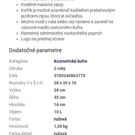
Kvalitné masívne zipsy.
Kufrík je možné uzamknúť kaštieľom pretiahnutým
jazdcami zipsu, ktorý je súčasťou.
Možno nosiť v ruke alebo cez rameno a zavesiť na
výsuvné madlo cestovného kufra.
Ramenný odnímateľný nastaviteľný popruh
Logo na prednej strane
Dodatočné parametre
Kategória
:
Kozmetické kufre
Záruka
:
2 roky
EAN
:
3700240863775
Rozměry V x Š x H
:
28 x 35 x 16
Výška
:
28 cm
Šířka
:
35 cm
Hloubka
:
16 cm
Objem
:
10 L
Farba
:
ružová
Hmotnost
:
1,20 kg
Farba detail
:
ružová