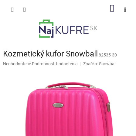
Prejsť
NÁKU
na
obsah
KOŠÍK
Kozmetický kufor Snowball
82535-30
Priemerné
Neohodnotené
Podrobnosti hodnotenia
Značka:
Snowball
hodnotenie
produktu
je
0,0
z
5
hviezdičiek.