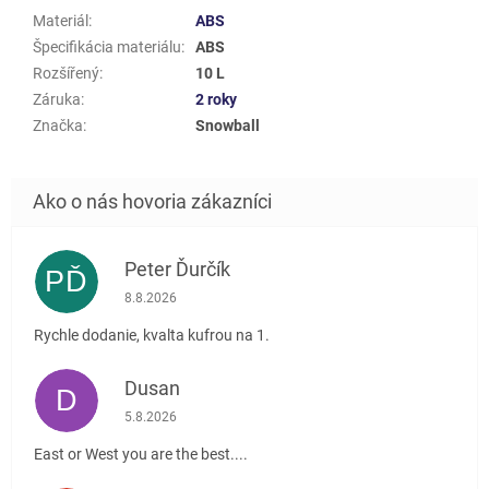
Materiál
:
ABS
Špecifikácia materiálu
:
ABS
Rozšířený
:
10 L
Záruka
:
2 roky
Značka
:
Snowball
Peter Ďurčík
PĎ
Hodnotenie obchodu je 5 z 5 hviezdičiek.
8.8.2026
Rychle dodanie, kvalta kufrou na 1.
Dusan
D
Hodnotenie obchodu je 5 z 5 hviezdičiek.
5.8.2026
East or West you are the best....