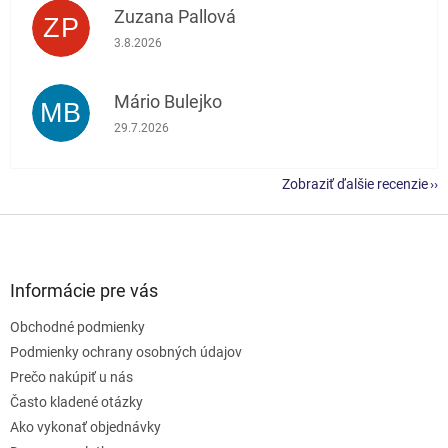
Zuzana Pallová
ZP
Hodnotenie obchodu je 5 z 5 hviezdičiek.
3.8.2026
Mário Bulejko
MB
Hodnotenie obchodu je 5 z 5 hviezdičiek.
29.7.2026
Zobraziť ďalšie recenzie
Z
á
p
ä
Informácie pre vás
t
Obchodné podmienky
i
e
Podmienky ochrany osobných údajov
Prečo nakúpiť u nás
Často kladené otázky
Ako vykonať objednávky