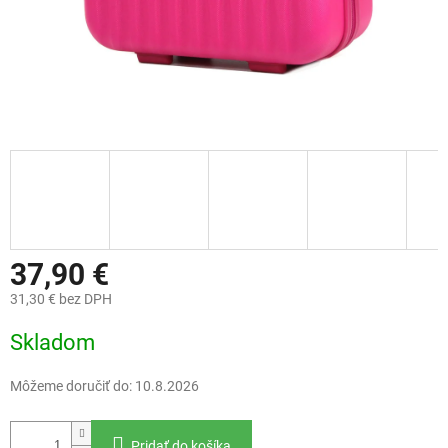
37,90 €
31,30 € bez DPH
Jednotková
Skladom
cena:
Môžeme doručiť do:
10.8.2026
Pridať do košíka