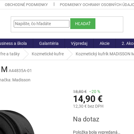
OBCHODNÉ PODMIENKY
PODMIENKY OCHRANY OSOBNÝCH ÚDAJ
HĽADAŤ
siness a škola
Galantéria
Výpredaj
Akcie
2. Ako
fre a tašky
Kozmetické kufre
Kozmetický kufrík MADISSON 
 M
A44835A-01
načka:
Madisson
18,80 €
–20 %
14,90 €
12,30 € bez DPH
Jednotková
Na dotaz
cena:
Položka bola vypredaná…