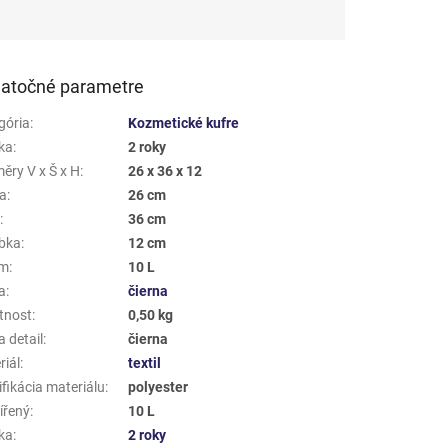
atočné parametre
gória
:
Kozmetické kufre
ka
:
2 roky
ěry V x Š x H
:
26 x 36 x 12
a
:
26 cm
a
:
36 cm
bka
:
12 cm
em
:
10 L
a
:
čierna
tnost
:
0,50 kg
 detail
:
čierna
riál
:
textil
fikácia materiálu
:
polyester
ířený
:
10 L
ka
:
2 roky