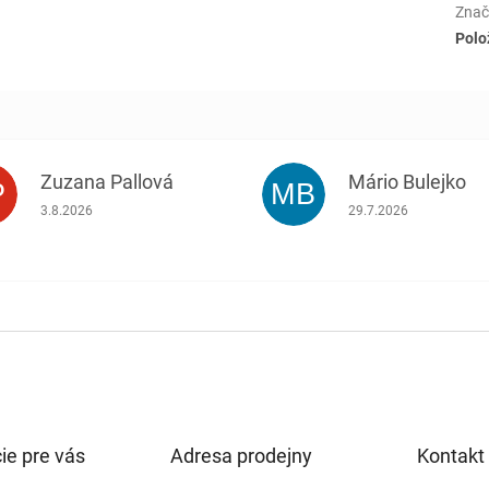
Znač
Polo
Zuzana Pallová
Mário Bulejko
P
MB
.
Hodnotenie obchodu je 5 z 5 hviezdičiek.
Hodnotenie obchodu j
3.8.2026
29.7.2026
ie pre vás
Adresa prodejny
Kontakt