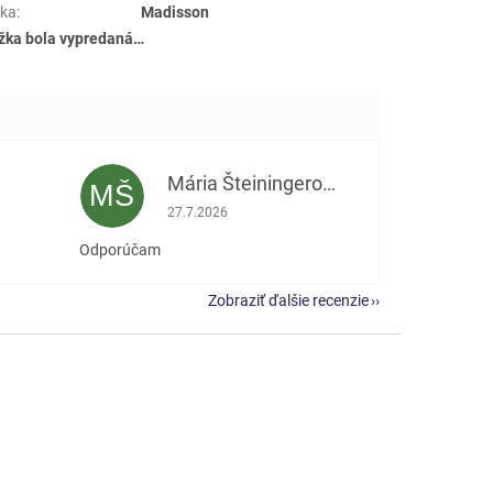
ka
:
Madisson
žka bola vypredaná…
Mária Šteiningerová
MŠ
e 5 z 5 hviezdičiek.
Hodnotenie obchodu je 5 z 5 hviezdičiek.
27.7.2026
Odporúčam
Zobraziť ďalšie recenzie