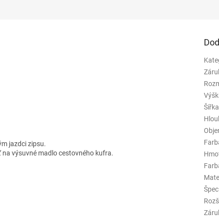
Dod
Kate
Záru
Rozm
Výšk
Šířk
Hlou
Obj
Farb
m jazdci zipsu.
ť na výsuvné madlo cestovného kufra.
Hmo
Farba
Mate
Špeci
Rozš
Záru