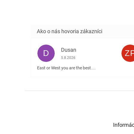
Dusan
D
Z
Hodnotenie obchodu je 5 z 5 hviezdičiek
5.8.2026
East or West you are the best....
Z
á
p
ä
t
Informác
i
e