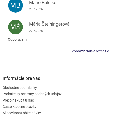
Mário Bulejko
MB
Hodnotenie obchodu je 5 z 5 hviezdičiek.
29.7.2026
Mária Šteiningerová
MŠ
Hodnotenie obchodu je 5 z 5 hviezdičiek.
27.7.2026
Odporúčam
Zobraziť ďalšie recenzie
Z
á
p
ä
Informácie pre vás
t
Obchodné podmienky
i
e
Podmienky ochrany osobných údajov
Prečo nakúpiť u nás
Často kladené otázky
Ako vykonať objednávky