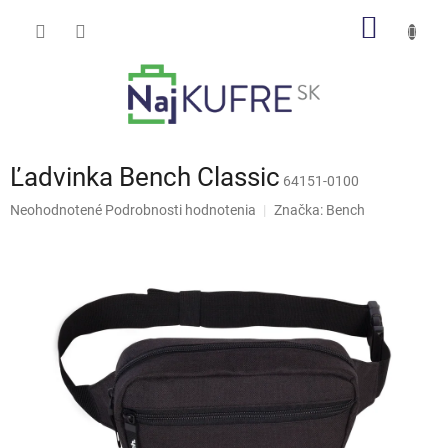
Prejsť
NÁKU
na
obsah
KOŠÍK
Ľadvinka Bench Classic
64151-0100
Priemerné
Neohodnotené
Podrobnosti hodnotenia
Značka:
Bench
hodnotenie
produktu
je
0,0
z
5
hviezdičiek.