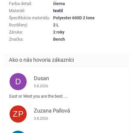
Farba detail
:
čierna
Materiál
:
textil
Špecifikácia materiálu
:
Polyester 600D 2 tone
Rozšířený
:
2 L
Záruka
:
2 roky
Značka
:
Bench
Dusan
D
Hodnotenie obchodu je 5 z 5 hviezdičiek.
5.8.2026
East or West you are the best....
Zuzana Pallová
ZP
Hodnotenie obchodu je 5 z 5 hviezdičiek.
3.8.2026