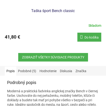
Taška šport Bench classic
Skladom
41,80 €
Do košíka
ZOBRAZIŤ VŠETKY SÚVISIACE PRODUKTY
Popis
Podobné (5)
Hodnotenie
Diskusia
Značka
Podrobný popis
Moderná a praktická ľadvinka anglickej značky Bench v čiernej
farbe. Uschováte do nej peňaženku, mobilný telefón, kľúče či
doklady a budete tak mať pri pohybe všetko v bezpečí a pri
ruke. Ideálny spoločník do mesta, na šport, cesty alebo výlety.