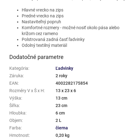
Hlavné vrecko na zips
Predné vrecko na zips
Nastaviteľný popruh
Komfortné rozmery - možné nosiť okolo pása alebo
krížom cez rameno
Polstrovaná zadná časť ľadvinky
Odolný textilný materiál
Dodatočné parametre
Kategória
:
Ľadvinky
Záruka
:
2 roky
EAN
:
4002282175854
Rozměry V x Š x H
:
13 x 23 x 6
Výška
:
13 cm
Šířka
:
23 cm
Hloubka
:
6 cm
Objem
:
2 L
Farba
:
čierna
Hmotnost
:
0,20 kg