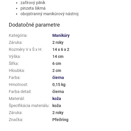
zafírový pilník
pinzeta šikmá
obojstranný manikúrový nástroj
Dodatočné parametre
Kategória
:
Manikúry
Záruka
:
2 roky
Rozměry V x Š x H
:
14 x 6 x 2
Výška
:
14 cm
Šířka
:
6 cm
Hloubka
:
2 cm
Farba
:
čierna
Hmotnost
:
0,15 kg
Farba detail
:
čierna
Materiál
:
koža
Špecifikácia materiálu
:
koža
Záruka
:
2 roky
Značka
:
Pfeilring