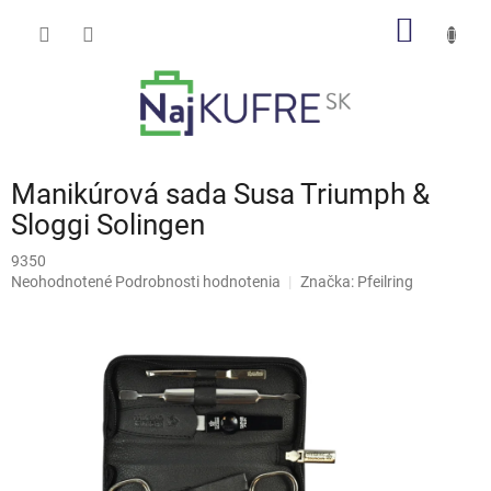
Prejsť
NÁKU
na
obsah
KOŠÍK
Manikúrová sada Susa Triumph &
Sloggi Solingen
9350
Priemerné
Neohodnotené
Podrobnosti hodnotenia
Značka:
Pfeilring
hodnotenie
produktu
je
0,0
z
5
hviezdičiek.