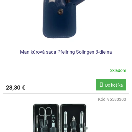
o
u
d
k
u
t
k
o
t
v
o
v
Manikúrová sada Pfeilring Solingen 3-dielna
Skladom
Do košíka
28,30 €
Kód:
95580300