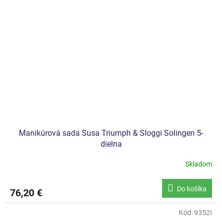
Manikúrová sada Susa Triumph & Sloggi Solingen 5-
dielna
Skladom
Do košíka
76,20 €
Kód:
9352I