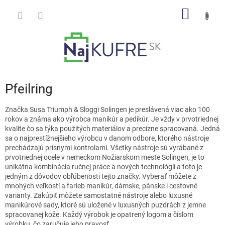
Prejsť
NÁKU
na
obsah
KOŠÍK
Pfeilring
Značka Susa Triumph & Sloggi Solingen je preslávená viac ako 100
rokov a známa ako výrobca manikúr a pedikúr. Je vždy v prvotriednej
kvalite čo sa týka použitých materiálov a precízne spracovaná. Jedná
sa o najprestížnejšieho výrobcu v danom odbore, ktorého nástroje
prechádzajú prísnymi kontrolami. Všetky nástroje sú vyrábané z
prvotriednej ocele v nemeckom Nožiarskom meste Solingen, je to
unikátna kombinácia ručnej práce a nových technológií a toto je
jedným z dôvodov obľúbenosti tejto značky. Vyberať môžete z
mnohých veľkostí a farieb manikúr, dámske, pánske i cestovné
varianty. Zakúpiť môžete samostatné nástroje alebo luxusné
manikúrové sady, ktoré sú uložené v luxusných puzdrách z jemne
spracovanej kože. Každý výrobok je opatrený logom a číslom
výrobku, čo zaručuje jeho pravosť.