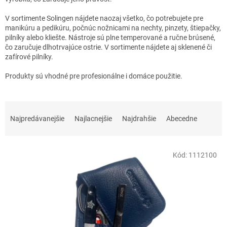
V sortimente Solingen nájdete naozaj všetko, čo potrebujete pre
manikúru a pedikúru, počnúc nožnicami na nechty, pinzety, štiepačky,
pilníky alebo kliešte. Nástroje sú plne temperované a ručne brúsené,
čo zaručuje dlhotrvajúce ostrie. V sortimente nájdete aj sklenené či
zafírové pilníky.
Produkty sú vhodné pre profesionálne i domáce použitie.
R
a
Najpredávanejšie
Najlacnejšie
Najdrahšie
Abecedne
d
e
V
n
Kód:
1112100
ý
i
p
e
i
p
s
r
p
o
r
d