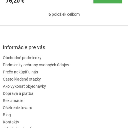
76,20 €
6
položiek celkom
O
v
l
Z
á
á
d
p
a
ä
Informácie pre vás
c
t
i
Obchodné podmienky
i
e
e
Podmienky ochrany osobných údajov
p
r
Prečo nakúpiť u nás
v
Často kladené otázky
k
Ako vykonať objednávky
y
v
Doprava a platba
ý
Reklamácie
p
Ošetrenie tovaru
i
s
Blog
u
Kontakty