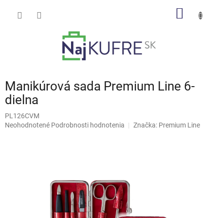
Prejsť
NÁKU
na
obsah
KOŠÍK
Manikúrová sada Premium Line 6-
dielna
PL126CVM
Priemerné
Neohodnotené
Podrobnosti hodnotenia
Značka:
Premium Line
hodnotenie
produktu
je
0,0
z
5
hviezdičiek.