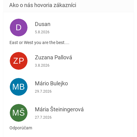
Dusan
D
Hodnotenie obchodu je 5 z 5 hviezdičiek.
5.8.2026
East or West you are the best....
Zuzana Pallová
ZP
Hodnotenie obchodu je 5 z 5 hviezdičiek.
3.8.2026
Mário Bulejko
MB
Hodnotenie obchodu je 5 z 5 hviezdičiek.
29.7.2026
Mária Šteiningerová
MŠ
Hodnotenie obchodu je 5 z 5 hviezdičiek.
27.7.2026
Odporúčam