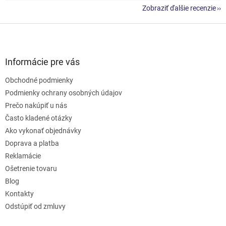
Zobraziť ďalšie recenzie
Z
á
p
ä
Informácie pre vás
t
Obchodné podmienky
i
e
Podmienky ochrany osobných údajov
Prečo nakúpiť u nás
Často kladené otázky
Ako vykonať objednávky
Doprava a platba
Reklamácie
Ošetrenie tovaru
Blog
Kontakty
Odstúpiť od zmluvy