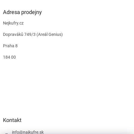
Adresa prodejny
Nejkufry.cz
Dopraváků 749/3 (Areál Genius)
Praha 8
184 00
Kontakt
info
@
najkufre.sk