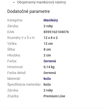
Obojstranný manikúrový nástroj
Dodatočné parametre
Kategória
:
Manikúry
Záruka
:
2 roky
EAN
:
8595162104076
Rozměry V x Š x H
:
12 x 8 x 2
Výška
:
12 cm
Šířka
:
8 cm
Hloubka
:
2 cm
Farba
:
červená
Hmotnost
:
0,14 kg
Farba detail
:
červená
Materiál
:
koža
Špecifikácia materiálu
:
koža
Záruka
:
2 roky
Značka
:
Premium Line