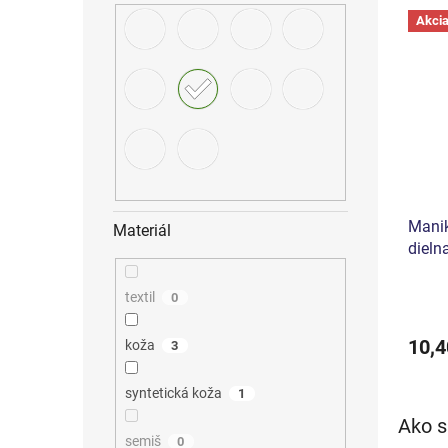
Akci
Manik
Materiál
dieln
textil
0
10,4
koža
3
syntetická koža
1
Ako s
semiš
0