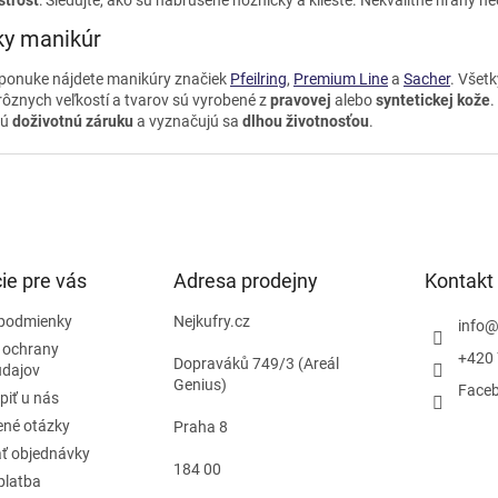
ky manikúr
 ponuke nájdete manikúry značiek
Pfeilring
,
Premium Line
a
Sacher
. Všet
rôznych veľkostí a tvarov sú vyrobené z
pravovej
alebo
syntetickej kože
.
jú
doživotnú záruku
a vyznačujú sa
dlhou životnosťou
.
ie pre vás
Adresa prodejny
Kontakt
podmienky
Nejkufry.cz
info
 ochrany
+420 
Dopraváků 749/3 (Areál
údajov
Genius)
Face
piť u nás
ené otázky
Praha 8
ť objednávky
184 00
platba