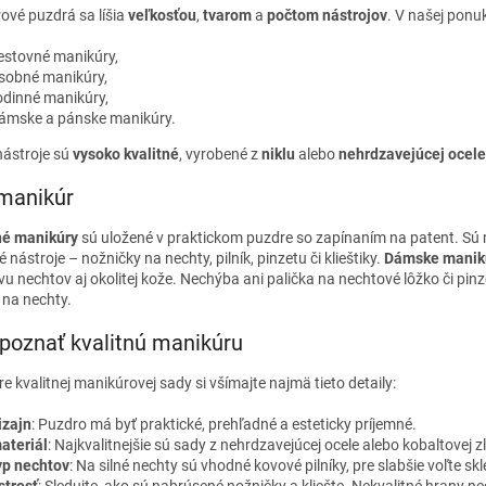
á
ové puzdrá sa líšia
veľkosťou
,
tvarom
a
počtom nástrojov
. V našej ponu
d
a
estovné manikúry,
c
sobné manikúry,
i
odinné manikúry,
e
ámske a pánske manikúry.
p
r
nástroje sú
vysoko kvalitné
, vyrobené z
niklu
alebo
nehrdzavejúcej ocele
v
k
manikúr
y
v
né manikúry
sú uložené v praktickom puzdre so zapínaním na patent. Sú
ý
 nástroje – nožničky na nechty, pilník, pinzetu či klieštiky.
Dámske manik
p
u nechtov aj okolitej kože. Nechýba ani palička na nechtové lôžko či pinz
i
y na nechty.
s
u
poznať kvalitnú manikúru
re kvalitnej manikúrovej sady si všímajte najmä tieto detaily:
izajn
: Puzdro má byť praktické, prehľadné a esteticky príjemné.
ateriál
: Najkvalitnejšie sú sady z nehrdzavejúcej ocele alebo kobaltovej zl
yp nechtov
: Na silné nechty sú vhodné kovové pilníky, pre slabšie voľte sk
strosť
: Sledujte, ako sú nabrúsené nožničky a kliešte. Nekvalitné hrany ne