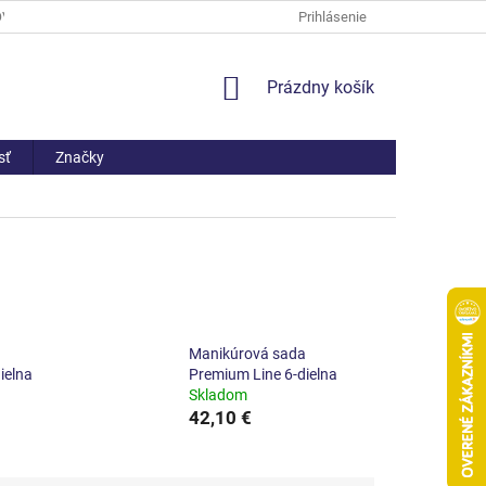
OV
PREČO NAKÚPIŤ U NÁS
ČASTO KLADENÉ OTÁZKY
Prihlásenie
AKO 
NÁKUPNÝ
Prázdny košík
KOŠÍK
sť
Značky
a
Manikúrová sada
ielna
Premium Line 6-dielna
Skladom
42,10 €