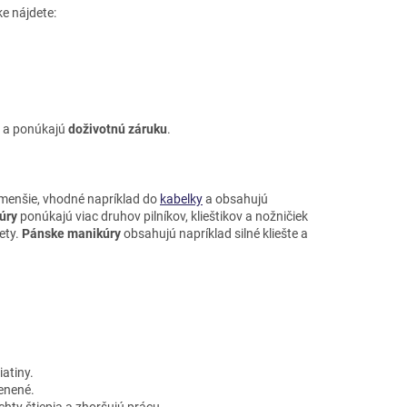
ke nájdete:
a ponúkajú
doživotnú záruku
.
 menšie, vhodné napríklad do
kabelky
a obsahujú
úry
ponúkajú viac druhov pilníkov, klieštikov a nožničiek
ety.
Pánske manikúry
obsahujú napríklad silné kliešte a
iatiny.
lenené.
chty štiepia a zhoršujú prácu.