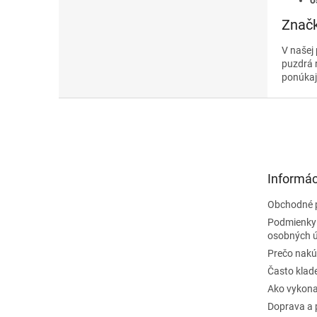
Znač
V našej
puzdrá 
ponúka
Z
á
p
ä
t
Informác
i
e
Obchodné 
Podmienky
osobných 
Prečo nakú
Často klad
Ako vykona
Doprava a 