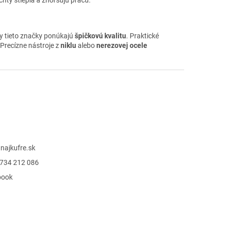
ky tieto značky ponúkajú
špičkovú kvalitu
. Praktické
 Precízne nástroje z
niklu
alebo
nerezovej ocele
@
najkufre.sk
734 212 086
book