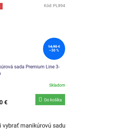
Kód:
PL894
a
14,90 €
–30 %
úrová sada Premium Line 3-
a
Skladom
Do košíka
0 €
O
v
i vybrať manikúrovú sadu
l