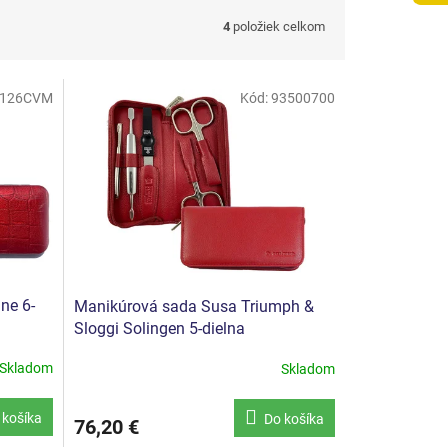
4
položiek celkom
126CVM
Kód:
93500700
ne 6-
Manikúrová sada Susa Triumph &
Sloggi Solingen 5-dielna
Skladom
Skladom
 košíka
Do košíka
76,20 €