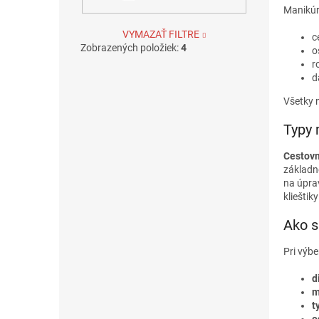
Manikúr
VYMAZAŤ FILTRE
c
Zobrazených položiek:
4
o
r
d
Všetky 
Typy 
Cestov
základné
na úprav
klieštik
Ako s
Pri výbe
d
m
t
o