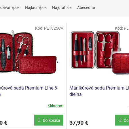
edávanejšie
Najlacnejšie
Najdrahšie
Abecedne
Kód:
PL1825CV
Kód:
PL
úrová sada Premium Line 5-
Manikúrová sada Premium Li
a
dielna
Skladom
Do košíka
Do
0 €
37,90 €