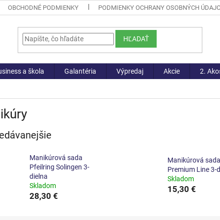
OBCHODNÉ PODMIENKY
PODMIENKY OCHRANY OSOBNÝCH ÚDAJ
HĽADAŤ
siness a škola
Galantéria
Výpredaj
Akcie
2. Ako
ikúry
edávanejšie
Manikúrová sada
Manikúrová sad
Pfeilring Solingen 3-
Premium Line 3-d
dielna
Skladom
Skladom
15,30 €
28,30 €