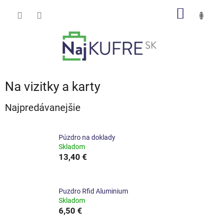
Prejsť
NÁKU
na
obsah
KOŠÍK
Na vizitky a karty
Najpredávanejšie
Púzdro na doklady
Skladom
13,40 €
Puzdro Rfid Aluminium
Skladom
6,50 €