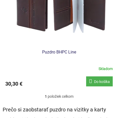
r
o
d
u
k
t
o
v
Puzdro BHPC Line
Skladom
Do košíka
30,30 €
1
položiek celkom
O
v
l
Prečo si zaobstarať puzdro na vizitky a karty
á