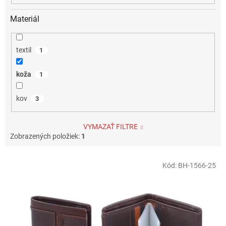
Materiál
textil
1
koža
1
kov
3
VYMAZAŤ FILTRE
Zobrazených položiek:
1
V
Kód:
BH-1566-25
ý
p
i
s
p