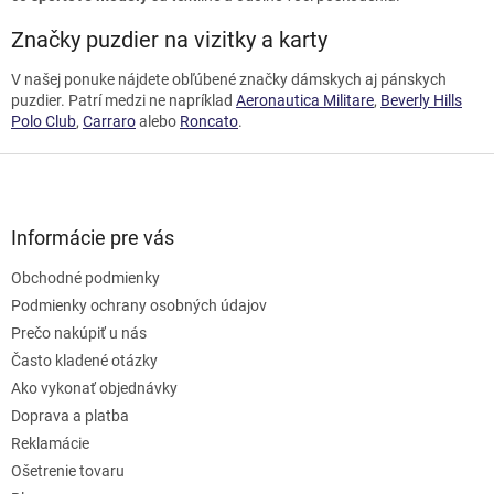
Značky puzdier na vizitky a karty
V našej ponuke nájdete obľúbené značky dámskych aj pánskych
puzdier. Patrí medzi ne napríklad
Aeronautica Militare
,
Beverly Hills
Polo Club
,
Carraro
alebo
Roncato
.
Z
á
p
ä
Informácie pre vás
t
Obchodné podmienky
i
e
Podmienky ochrany osobných údajov
Prečo nakúpiť u nás
Často kladené otázky
Ako vykonať objednávky
Doprava a platba
Reklamácie
Ošetrenie tovaru