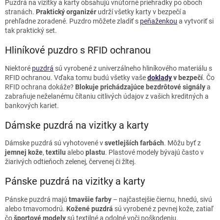
d
Puzdrá na vizitky a karty obsahujú vnútorné priehradky po oboch
a
stranách.
Praktický organizér
udrží všetky karty v bezpečí a
c
prehľadne zoradené. Puzdro môžete zladiť s
peňaženkou
a vytvoriť si
i
tak praktický set.
e
p
Hliníkové puzdro s RFID ochranou
r
v
Niektoré
puzdrá
sú vyrobené z univerzálneho hliníkového materiálu s
k
RFID ochranou. Vďaka tomu budú všetky vaše
doklady
v bezpečí
. Čo
y
RFID ochrana dokáže?
Blokuje prichádzajúce bezdrôtové signály
a
v
zabraňuje neželanému čítaniu citlivých údajov z vašich kreditných a
ý
bankových kariet.
p
i
Dámske puzdrá na vizitky a karty
s
u
Dámske puzdrá sú vyhotovené v
svetlejších farbách
. Môžu byť z
jemnej kože
,
textilu
alebo
plastu
. Plastové modely bývajú často v
žiarivých odtieňoch zelenej, červenej či žltej.
Pánske puzdrá na vizitky a karty
Pánske puzdrá majú
tmavšie farby
– najčastejšie čiernu, hnedú, sivú
alebo tmavomodrú.
Kožené puzdrá
sú vyrobené z pevnej kože, zatiaľ
čo
športové modely
sú textilné a odolné voči poškodeniu.