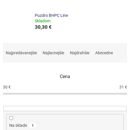
Puzdro BHPC Line
Skladom
30,30 €
R
a
Najpredávanejšie
Najlacnejšie
Najdrahšie
Abecedne
d
e
n
Cena
i
e
30
€
31
€
p
r
o
d
u
k
Na sklade
1
t