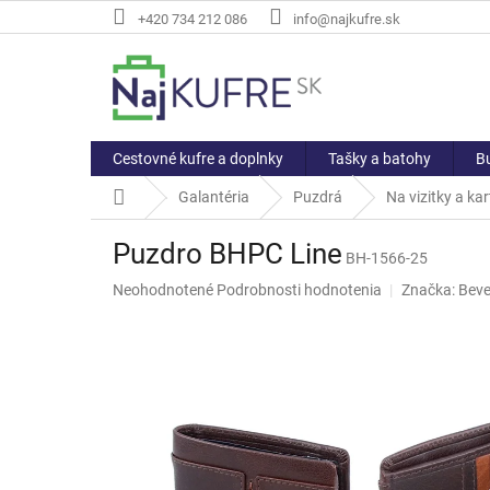
Prejsť
+420 734 212 086
info@najkufre.sk
na
obsah
Cestovné kufre a doplnky
Tašky a batohy
Bu
Domov
Galantéria
Puzdrá
Na vizitky a kar
Puzdro BHPC Line
BH-1566-25
Priemerné
Neohodnotené
Podrobnosti hodnotenia
Značka:
Beve
hodnotenie
produktu
je
0,0
z
5
hviezdičiek.