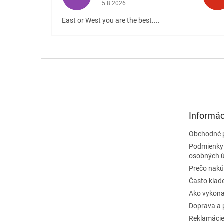
Hodnotenie obchodu je 5 z 5 hviezdičiek
5.8.2026
East or West you are the best....
Z
á
p
ä
t
Informác
i
e
Obchodné 
Podmienky
osobných 
Prečo nakú
Často klad
Ako vykona
Doprava a 
Reklamáci