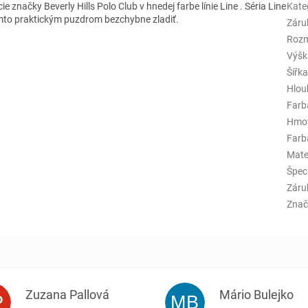
cie značky Beverly Hills Polo Club v hnedej farbe línie Line
. Séria Line
Kate
ýmto praktickým puzdrom bezchybne zladiť.
Záru
Rozm
Výšk
Šířk
Hlou
Farb
Hmo
Farba
Mate
Špeci
Záru
Znač
Zuzana Pallová
Mário Bulejko
P
MB