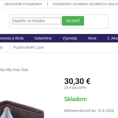
OBCHODNÉ PODMIENKY
PODMIENKY OCHRANY OSOBNÝCH ÚDAJ
HĽADAŤ
siness a škola
Galantéria
Výpredaj
Akcie
2. Ako
ty
Puzdro BHPC Line
rly Hills Polo Club
30,30 €
25 € bez DPH
Jednotková
Skladom
cena:
Môžeme doručiť do:
10.8.2026