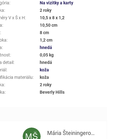
gória
:
Na vizitky a karty
ka
:
2 roky
ěry V x Š x H
:
10,5 x 8 x 1,2
a
:
10,50 cm
a
:
8 cm
bka
:
1,2 cm
a
:
hnedá
tnost
:
0,05 kg
 detail
:
hnedá
riál
:
koža
fikácia materiálu
:
koža
ka
:
2 roky
ka
:
Beverly Hills
Mária Šteiningerová
MŠ