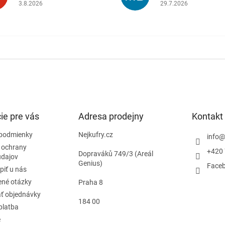
.
Hodnotenie obchodu je 5 z 5 hviezdičiek.
Hodnotenie obchodu j
3.8.2026
29.7.2026
ie pre vás
Adresa prodejny
Kontakt
podmienky
Nejkufry.cz
info
 ochrany
+420 
Dopraváků 749/3 (Areál
údajov
Genius)
Face
piť u nás
ené otázky
Praha 8
ť objednávky
184 00
platba
e