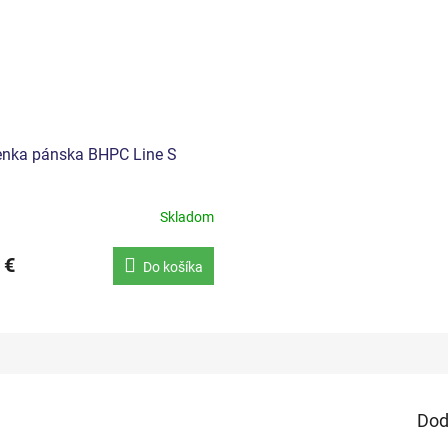
nka pánska BHPC Line S
Skladom
 €
Do košíka
Dod