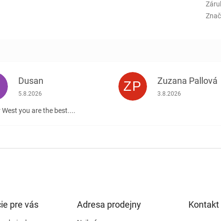
Záru
Znač
Dusan
Zuzana Pallová
ZP
.
Hodnotenie obchodu je 5 z 5 hviezdičiek.
Hodnotenie obchodu j
5.8.2026
3.8.2026
 West you are the best....
ie pre vás
Adresa prodejny
Kontakt