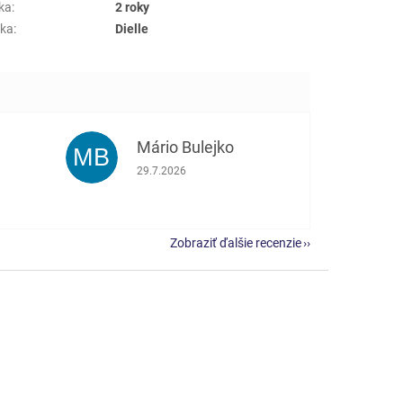
ka
:
2 roky
ka
:
Dielle
Mário Bulejko
MB
e 5 z 5 hviezdičiek.
Hodnotenie obchodu je 5 z 5 hviezdičiek.
29.7.2026
Zobraziť ďalšie recenzie