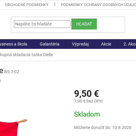
OBCHODNÉ PODMIENKY
PODMIENKY OCHRANY OSOBNÝCH ÚDAJ
HĽADAŤ
siness a škola
Galantéria
Výpredaj
Akcie
2. Ako
kupná skladacia taška Dielle
e
BS-3-02
e
9,50 €
7,90 € bez DPH
Jednotková
Skladom
cena:
Môžeme doručiť do:
10.8.2026