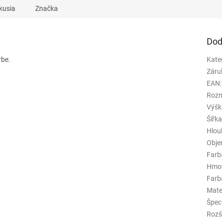
kusia
Značka
Dod
rbe.
Kate
Záru
EAN
:
Rozm
Výšk
Šířk
Hlou
Obj
Farb
Hmo
Farba
Mate
Špeci
Rozš