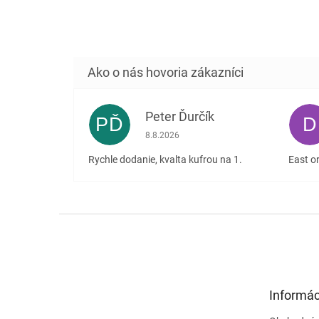
Peter Ďurčík
PĎ
D
Hodnotenie obchodu je 5 z 5 hviezdičiek
8.8.2026
Rychle dodanie, kvalta kufrou na 1.
East or
Z
á
p
ä
t
Informác
i
e