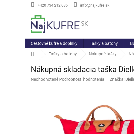
Prejsť
+420 734 212 086
info@najkufre.sk
na
obsah
Cestovné kufre a doplnky
Tašky a batohy
Bu
Domov
Tašky a batohy
Nákupné tašky
Ná
Nákupná skladacia taška Diell
Priemerné
Neohodnotené
Podrobnosti hodnotenia
Značka:
Diell
hodnotenie
produktu
je
0,0
z
5
hviezdičiek.