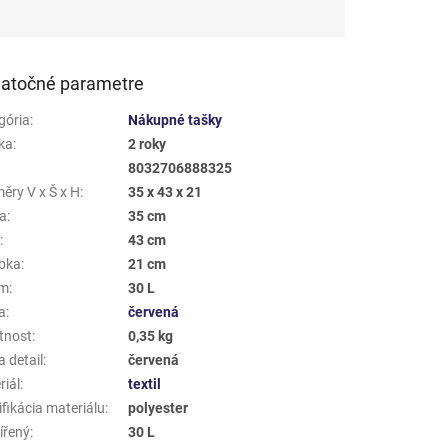
atočné parametre
gória
:
Nákupné tašky
ka
:
2 roky
8032706888325
ěry V x Š x H
:
35 x 43 x 21
a
:
35 cm
a
:
43 cm
bka
:
21 cm
em
:
30 L
a
:
červená
tnost
:
0,35 kg
 detail
:
červená
riál
:
textil
fikácia materiálu
:
polyester
ířený
:
30 L