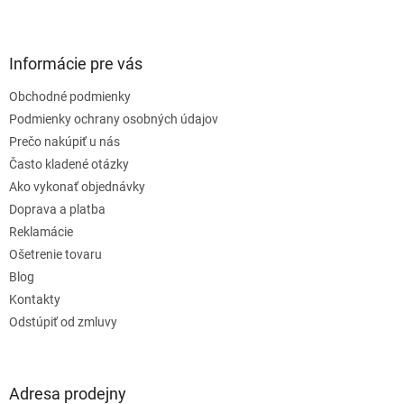
Z
á
p
ä
Informácie pre vás
t
Obchodné podmienky
i
e
Podmienky ochrany osobných údajov
Prečo nakúpiť u nás
Často kladené otázky
Ako vykonať objednávky
Doprava a platba
Reklamácie
Ošetrenie tovaru
Blog
Kontakty
Odstúpiť od zmluvy
Adresa prodejny