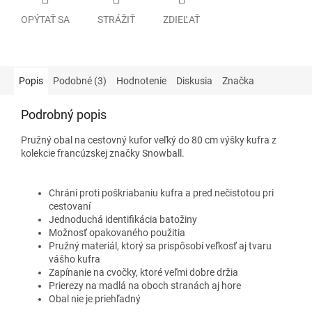
OPÝTAŤ SA
STRÁŽIŤ
ZDIEĽAŤ
Popis
Podobné (3)
Hodnotenie
Diskusia
Značka
Podrobný popis
Pružný obal na cestovný kufor veľký do 80 cm výšky kufra z
kolekcie francúzskej značky Snowball.
Chráni proti poškriabaniu kufra a pred nečistotou pri
cestovaní
Jednoduchá identifikácia batožiny
Možnosť opakovaného použitia
Pružný materiál, ktorý sa prispôsobí veľkosť aj tvaru
vášho kufra
Zapínanie na cvočky, ktoré veľmi dobre držia
Prierezy na madlá na oboch stranách aj hore
Obal nie je priehľadný