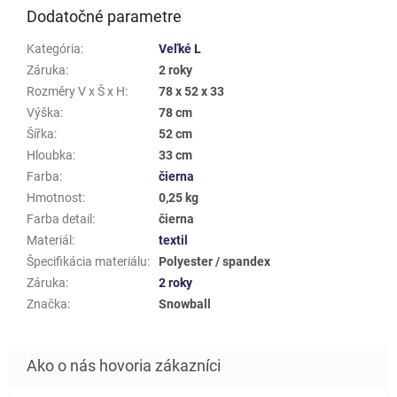
Dodatočné parametre
Kategória
:
Veľké L
Záruka
:
2 roky
Rozměry V x Š x H
:
78 x 52 x 33
Výška
:
78 cm
Šířka
:
52 cm
Hloubka
:
33 cm
Farba
:
čierna
Hmotnost
:
0,25 kg
Farba detail
:
čierna
Materiál
:
textil
Špecifikácia materiálu
:
Polyester / spandex
Záruka
:
2 roky
Značka
:
Snowball