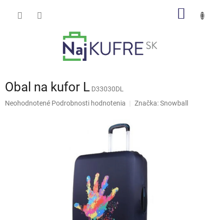
Prejsť
NÁKU
na
obsah
KOŠÍK
Obal na kufor L
D33030DL
Priemerné
Neohodnotené
Podrobnosti hodnotenia
Značka:
Snowball
hodnotenie
produktu
je
0,0
z
5
hviezdičiek.