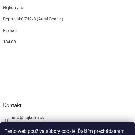
Nejkufry.cz
Dopraváků 749/3 (Areál Genius)
Praha 8
184 00
Kontakt
info
@
najkufre.sk
+420 734 212 086
Tento web používa súbory cookie. Ďalším prechádzaním
Facebook