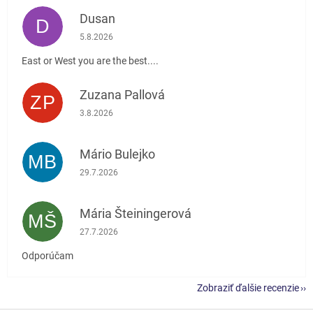
Dusan
D
Hodnotenie obchodu je 5 z 5 hviezdičiek.
5.8.2026
East or West you are the best....
Zuzana Pallová
ZP
Hodnotenie obchodu je 5 z 5 hviezdičiek.
3.8.2026
Mário Bulejko
MB
Hodnotenie obchodu je 5 z 5 hviezdičiek.
29.7.2026
Mária Šteiningerová
MŠ
Hodnotenie obchodu je 5 z 5 hviezdičiek.
27.7.2026
Odporúčam
Zobraziť ďalšie recenzie