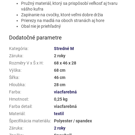
Pružný materiál, ktorý sa prispôsobí veľkosť aj tvaru
vášho kufra
Zapínanie na cvočky, ktoré veľmi dobre držia
Prierezy na madlá na oboch stranách aj hore
Obal nie je priehľadný
Dodatočné parametre
Kategória
:
Stredné M
Záruka
:
2 roky
Rozměry V x Š x H
:
68 x 46 x 28
Výška
:
68 cm
Šířka
:
46 cm
Hloubka
:
28 cm
Farba
:
viacfarebná
Hmotnost
:
0,25 kg
Farba detail
:
viacfarebná
Materiál
:
textil
Špecifikácia materiálu
:
Polyester / spandex
Záruka
:
2 roky