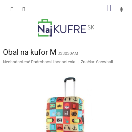
Prejsť
NÁKU
na
obsah
KOŠÍK
Obal na kufor M
D33030AM
Priemerné
Neohodnotené
Podrobnosti hodnotenia
Značka:
Snowball
hodnotenie
produktu
je
0,0
z
5
hviezdičiek.