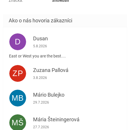
Značka
:
Snowball
Dusan
D
Hodnotenie obchodu je 5 z 5 hviezdičiek.
5.8.2026
East or West you are the best....
Zuzana Pallová
ZP
Hodnotenie obchodu je 5 z 5 hviezdičiek.
3.8.2026
Mário Bulejko
MB
Hodnotenie obchodu je 5 z 5 hviezdičiek.
29.7.2026
Mária Šteiningerová
MŠ
Hodnotenie obchodu je 5 z 5 hviezdičiek.
27.7.2026