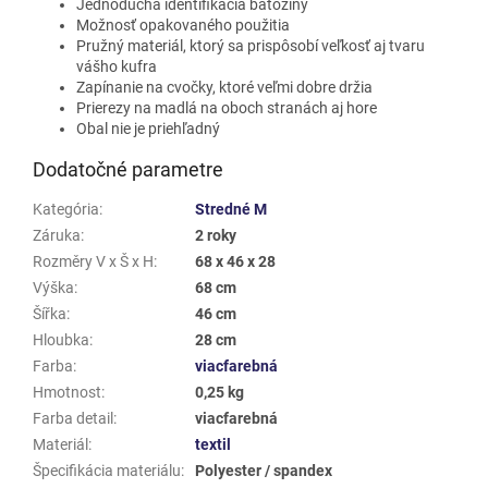
Jednoduchá identifikácia batožiny
Možnosť opakovaného použitia
Pružný materiál, ktorý sa prispôsobí veľkosť aj tvaru
vášho kufra
Zapínanie na cvočky, ktoré veľmi dobre držia
Prierezy na madlá na oboch stranách aj hore
Obal nie je priehľadný
Dodatočné parametre
Kategória
:
Stredné M
Záruka
:
2 roky
Rozměry V x Š x H
:
68 x 46 x 28
Výška
:
68 cm
Šířka
:
46 cm
Hloubka
:
28 cm
Farba
:
viacfarebná
Hmotnost
:
0,25 kg
Farba detail
:
viacfarebná
Materiál
:
textil
Špecifikácia materiálu
:
Polyester / spandex