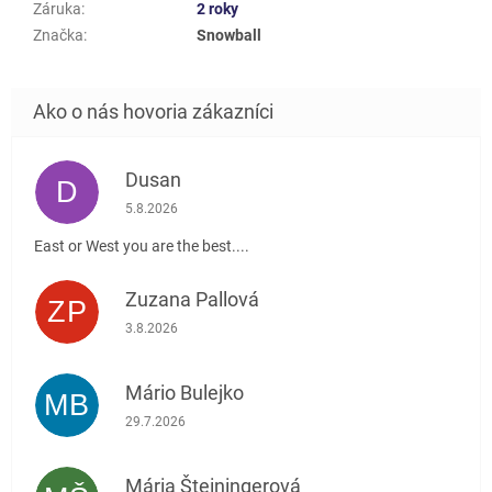
Záruka
:
2 roky
Značka
:
Snowball
Dusan
D
Hodnotenie obchodu je 5 z 5 hviezdičiek.
5.8.2026
East or West you are the best....
Zuzana Pallová
ZP
Hodnotenie obchodu je 5 z 5 hviezdičiek.
3.8.2026
Mário Bulejko
MB
Hodnotenie obchodu je 5 z 5 hviezdičiek.
29.7.2026
Mária Šteiningerová