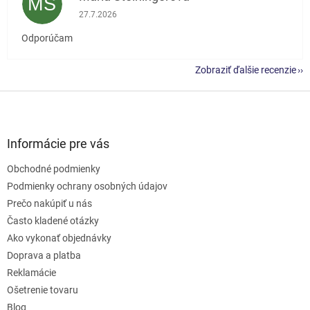
MŠ
Hodnotenie obchodu je 5 z 5 hviezdičiek.
27.7.2026
Odporúčam
Zobraziť ďalšie recenzie
Z
á
p
ä
Informácie pre vás
t
Obchodné podmienky
i
e
Podmienky ochrany osobných údajov
Prečo nakúpiť u nás
Často kladené otázky
Ako vykonať objednávky
Doprava a platba
Reklamácie
Ošetrenie tovaru
Blog