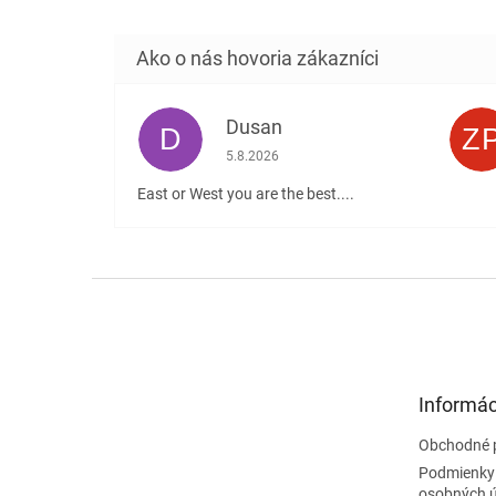
Dusan
D
Z
Hodnotenie obchodu je 5 z 5 hviezdičiek
5.8.2026
East or West you are the best....
Z
á
p
ä
t
Informác
i
e
Obchodné 
Podmienky
osobných 