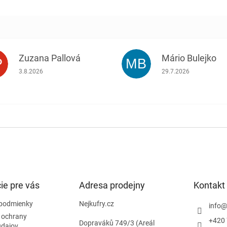
Zuzana Pallová
Mário Bulejko
P
MB
.
Hodnotenie obchodu je 5 z 5 hviezdičiek.
Hodnotenie obchodu j
3.8.2026
29.7.2026
ie pre vás
Adresa prodejny
Kontakt
podmienky
Nejkufry.cz
info
 ochrany
+420 
Dopraváků 749/3 (Areál
údajov