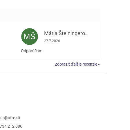
Mária Šteiningerová
MŠ
e 5 z 5 hviezdičiek.
Hodnotenie obchodu je 5 z 5 hviezdičiek.
27.7.2026
Odporúčam
Zobraziť ďalšie recenzie
@
najkufre.sk
734 212 086