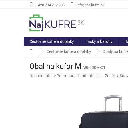
Prejsť
+420 734 212 086
info@najkufre.sk
na
obsah
Cestovné kufre a doplnky
Tašky a batohy
Bu
Domov
Cestovné kufre a doplnky
Obaly na kufr
Obal na kufor M
A88030M-01
Priemerné
Neohodnotené
Podrobnosti hodnotenia
Značka:
Snow
hodnotenie
produktu
je
0,0
z
5
hviezdičiek.