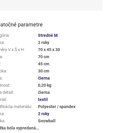
atočné parametre
gória
:
Stredné M
ka
:
2 roky
ěry V x Š x H
:
70 x 45 x 30
a
:
70 cm
a
:
45 cm
bka
:
30 cm
a
:
čierna
tnost
:
0,20 kg
 detail
:
čierna
riál
:
textil
fikácia materiálu
:
Polyester / spandex
ka
:
2 roky
ka
:
Snowball
žka bola vypredaná…