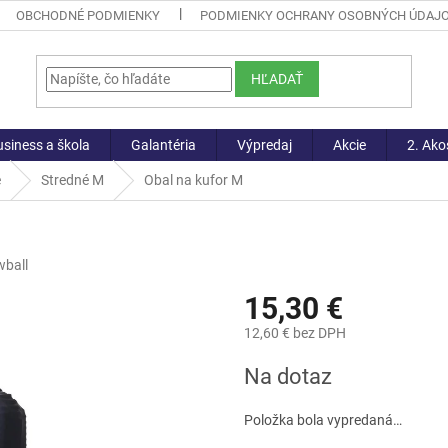
OBCHODNÉ PODMIENKY
PODMIENKY OCHRANY OSOBNÝCH ÚDAJ
HĽADAŤ
siness a škola
Galantéria
Výpredaj
Akcie
2. Ako
e
Stredné M
Obal na kufor M
ball
15,30 €
12,60 € bez DPH
Jednotková
Na dotaz
cena:
Položka bola vypredaná…