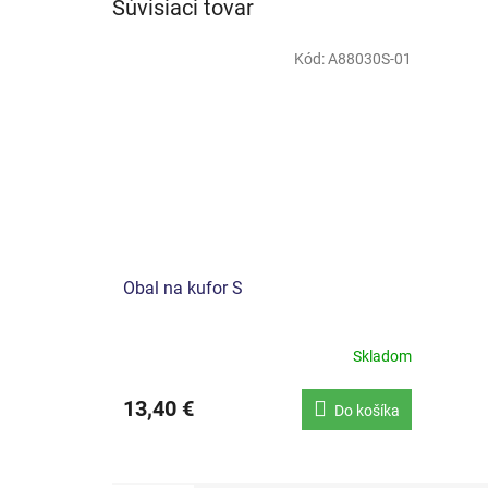
Súvisiaci tovar
Kód:
A88030S-01
Obal na kufor S
Skladom
13,40 €
Do košíka