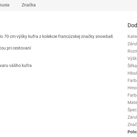
kusia
Značka
Dod
do 70 cm výšky kufra z kolekcie francúzskej značky snowball.
Kate
Záru
tou pri cestovaní
Rozm
Výšk
 tvaru vášho kufra
Šířk
Hlou
Farb
Hmo
Farba
Mate
Špeci
Záru
Znač
Polo