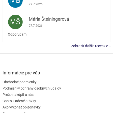
MB
Hodnotenie obchodu je 5 z 5 hviezdičiek.
29.7.2026
Mária Šteiningerová
MŠ
Hodnotenie obchodu je 5 z 5 hviezdičiek.
27.7.2026
Odporúčam
Zobraziť ďalšie recenzie
Z
á
p
ä
Informácie pre vás
t
Obchodné podmienky
i
e
Podmienky ochrany osobných údajov
Prečo nakúpiť u nás
Často kladené otázky
Ako vykonať objednávky