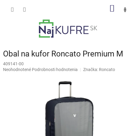
Prejsť
NÁKU
na
obsah
KOŠÍK
Obal na kufor Roncato Premium M
409141-00
Priemerné
Neohodnotené
Podrobnosti hodnotenia
Značka:
Roncato
hodnotenie
produktu
je
0,0
z
5
hviezdičiek.