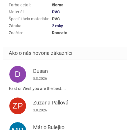
Farba detail
:
čierna
Materiál
:
PVC
Špecifikácia materiálu
:
PVC
Záruka
:
2 roky
Značka
:
Roncato
Dusan
D
Hodnotenie obchodu je 5 z 5 hviezdičiek.
5.8.2026
East or West you are the best....
Zuzana Pallová
ZP
Hodnotenie obchodu je 5 z 5 hviezdičiek.
3.8.2026
Mário Bulejko