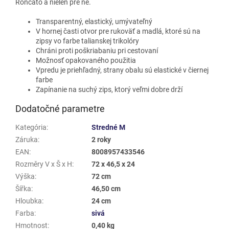
Roncato a nielen pre ne.
Transparentný, elastický, umývateľný
V hornej časti otvor pre rukoväť a madlá, ktoré sú na
zipsy vo farbe talianskej trikolóry
Chráni proti poškriabaniu pri cestovaní
Možnosť opakovaného použitia
Vpredu je priehľadný, strany obalu sú elastické v čiernej
farbe
Zapínanie na suchý zips, ktorý veľmi dobre drží
Dodatočné parametre
Kategória
:
Stredné M
Záruka
:
2 roky
EAN
:
8008957433546
Rozměry V x Š x H
:
72 x 46,5 x 24
Výška
:
72 cm
Šířka
:
46,50 cm
Hloubka
:
24 cm
Farba
:
sivá
Hmotnost
:
0,40 kg