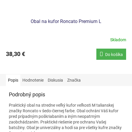
Obal na kufor Roncato Premium L
Skladom
38,30 €
Do košíka
Popis
Hodnotenie
Diskusia
Značka
Podrobný popis
Praktický obal na stredne veľký kufor veľkosti M talianskej
značky Roncato v šedo-čiernej farbe. Obal ochráni Váš kufor
pred prípadným poškriabaním a iným neopatrným
zaobchádzaním. Praktické riešenie pre ochranu Vašej
batožiny. Obal je univerzálny a hodí sa pre všetky kufre značky