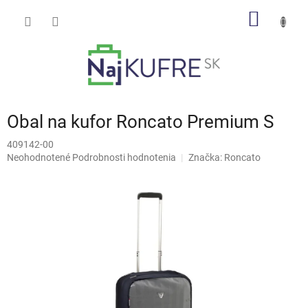
Prejsť
NÁKU
na
obsah
KOŠÍK
Obal na kufor Roncato Premium S
409142-00
Priemerné
Neohodnotené
Podrobnosti hodnotenia
Značka:
Roncato
hodnotenie
produktu
je
0,0
z
5
hviezdičiek.