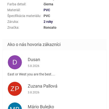
Farba detail
:
čierna
Materiál
:
PVC
Špecifikácia materiálu
:
PVC
Záruka
:
2 roky
Značka
:
Roncato
Dusan
D
Hodnotenie obchodu je 5 z 5 hviezdičiek.
5.8.2026
East or West you are the best....
Zuzana Pallová
ZP
Hodnotenie obchodu je 5 z 5 hviezdičiek.
3.8.2026
Mário Bulejko