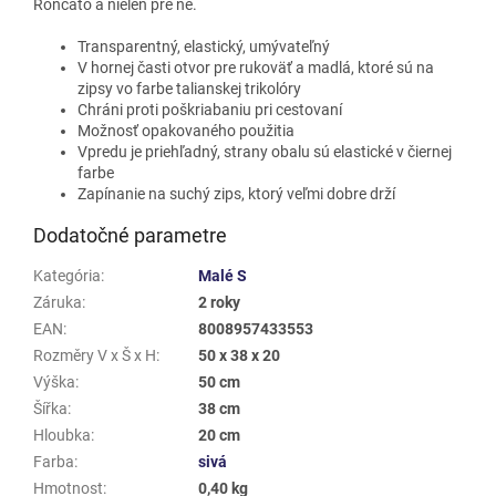
Roncato a nielen pre ne.
Transparentný, elastický, umývateľný
V hornej časti otvor pre rukoväť a madlá, ktoré sú na
zipsy vo farbe talianskej trikolóry
Chráni proti poškriabaniu pri cestovaní
Možnosť opakovaného použitia
Vpredu je priehľadný, strany obalu sú elastické v čiernej
farbe
Zapínanie na suchý zips, ktorý veľmi dobre drží
Dodatočné parametre
Kategória
:
Malé S
Záruka
:
2 roky
EAN
:
8008957433553
Rozměry V x Š x H
:
50 x 38 x 20
Výška
:
50 cm
Šířka
:
38 cm
Hloubka
:
20 cm
Farba
:
sivá
Hmotnost
:
0,40 kg