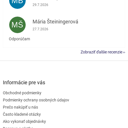
MB
Hodnotenie obchodu je 5 z 5 hviezdičiek.
29.7.2026
Mária Šteiningerová
MŠ
Hodnotenie obchodu je 5 z 5 hviezdičiek.
27.7.2026
Odporúčam
Zobraziť ďalšie recenzie
Z
á
p
ä
Informácie pre vás
t
Obchodné podmienky
i
e
Podmienky ochrany osobných údajov
Prečo nakúpiť u nás
Často kladené otázky
Ako vykonať objednávky