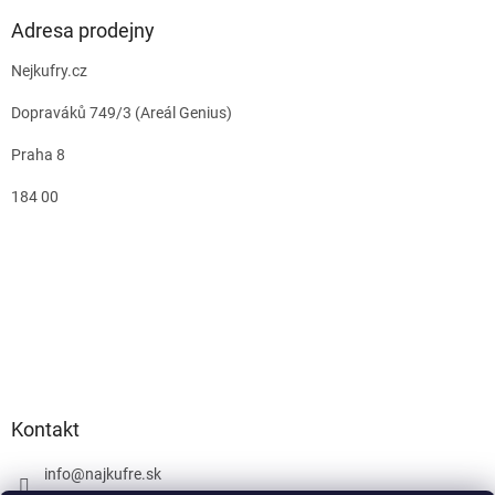
Adresa prodejny
Nejkufry.cz
Dopraváků 749/3 (Areál Genius)
Praha 8
184 00
Kontakt
info
@
najkufre.sk