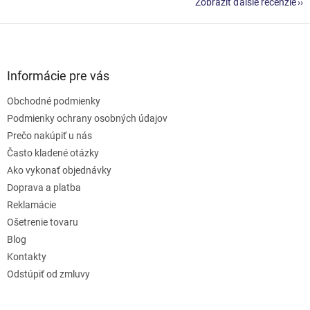
Zobraziť ďalšie recenzie
Z
á
p
ä
Informácie pre vás
t
Obchodné podmienky
i
e
Podmienky ochrany osobných údajov
Prečo nakúpiť u nás
Často kladené otázky
Ako vykonať objednávky
Doprava a platba
Reklamácie
Ošetrenie tovaru
Blog
Kontakty
Odstúpiť od zmluvy