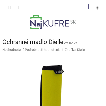
Prejsť
NÁKU
na
obsah
KOŠÍK
Ochranné madlo Dielle
AV-02-26
Priemerné
Neohodnotené
Podrobnosti hodnotenia
Značka:
Dielle
hodnotenie
produktu
je
0,0
z
5
hviezdičiek.