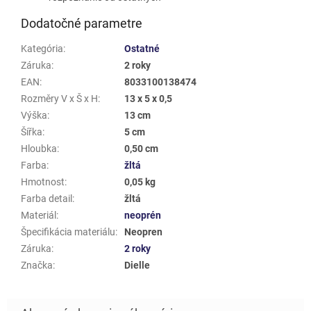
Dodatočné parametre
Kategória
:
Ostatné
Záruka
:
2 roky
EAN
:
8033100138474
Rozměry V x Š x H
:
13 x 5 x 0,5
Výška
:
13 cm
Šířka
:
5 cm
Hloubka
:
0,50 cm
Farba
:
žltá
Hmotnost
:
0,05 kg
Farba detail
:
žltá
Materiál
:
neoprén
Špecifikácia materiálu
:
Neopren
Záruka
:
2 roky
Značka
:
Dielle