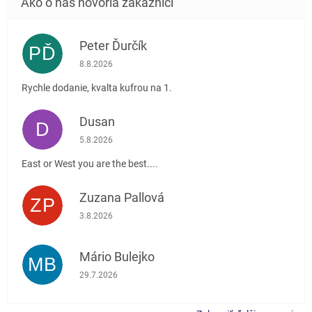
Peter Ďurčík
PĎ
Hodnotenie obchodu je 5 z 5 hviezdičiek.
8.8.2026
Rychle dodanie, kvalta kufrou na 1.
Dusan
D
Hodnotenie obchodu je 5 z 5 hviezdičiek.
5.8.2026
East or West you are the best....
Zuzana Pallová
ZP
Hodnotenie obchodu je 5 z 5 hviezdičiek.
3.8.2026
Mário Bulejko
MB
Hodnotenie obchodu je 5 z 5 hviezdičiek.
29.7.2026