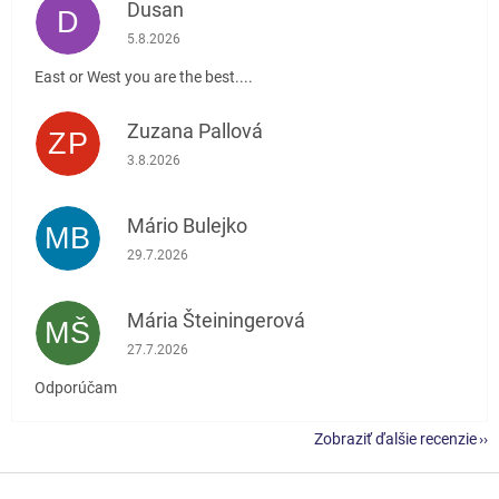
Dusan
D
Hodnotenie obchodu je 5 z 5 hviezdičiek.
5.8.2026
East or West you are the best....
Zuzana Pallová
ZP
Hodnotenie obchodu je 5 z 5 hviezdičiek.
3.8.2026
Mário Bulejko
MB
Hodnotenie obchodu je 5 z 5 hviezdičiek.
29.7.2026
Mária Šteiningerová
MŠ
Hodnotenie obchodu je 5 z 5 hviezdičiek.
27.7.2026
Odporúčam
Zobraziť ďalšie recenzie
Z