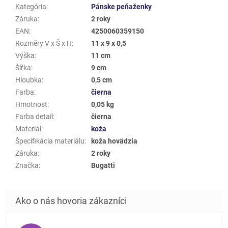
Kategória
:
Pánske peňaženky
Záruka
:
2 roky
EAN
:
4250060359150
Rozměry V x Š x H
:
11 x 9 x 0,5
Výška
:
11 cm
Šířka
:
9 cm
Hloubka
:
0,5 cm
Farba
:
čierna
Hmotnost
:
0,05 kg
Farba detail
:
čierna
Materiál
:
koža
Špecifikácia materiálu
:
koža hovädzia
Záruka
:
2 roky
Značka
:
Bugatti