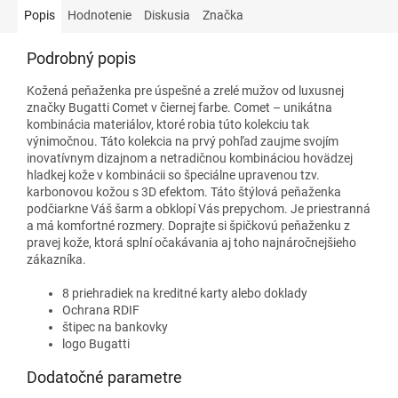
Popis
Hodnotenie
Diskusia
Značka
Podrobný popis
Kožená peňaženka pre úspešné a zrelé mužov od luxusnej
značky Bugatti Comet v čiernej farbe. Comet – unikátna
kombinácia materiálov, ktoré robia túto kolekciu tak
výnimočnou. Táto kolekcia na prvý pohľad zaujme svojím
inovatívnym dizajnom a netradičnou kombináciou hovädzej
hladkej kože v kombinácii so špeciálne upravenou tzv.
karbonovou kožou s 3D efektom. Táto štýlová peňaženka
podčiarkne Váš šarm a obklopí Vás prepychom. Je priestranná
a má komfortné rozmery. Doprajte si špičkovú peňaženku z
pravej kože, ktorá splní očakávania aj toho najnáročnejšieho
zákazníka.
8 priehradiek na kreditné karty alebo doklady
Ochrana RDIF
štipec na bankovky
logo Bugatti
Dodatočné parametre