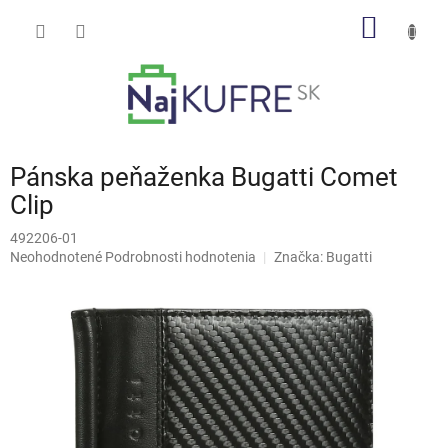
Prejsť
NÁKU
na
obsah
KOŠÍK
Pánska peňaženka Bugatti Comet
Clip
492206-01
Priemerné
Neohodnotené
Podrobnosti hodnotenia
Značka:
Bugatti
hodnotenie
produktu
je
0,0
z
5
hviezdičiek.