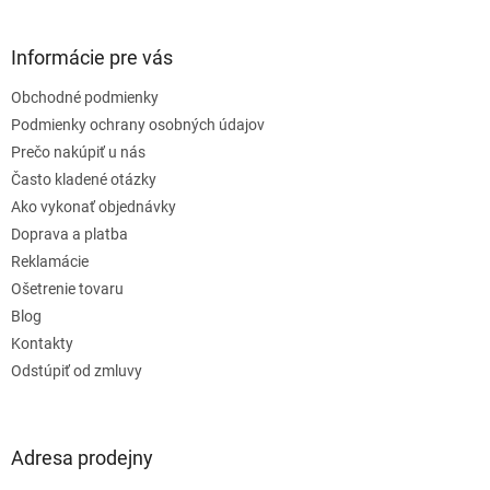
á
p
ä
Informácie pre vás
t
Obchodné podmienky
i
e
Podmienky ochrany osobných údajov
Prečo nakúpiť u nás
Často kladené otázky
Ako vykonať objednávky
Doprava a platba
Reklamácie
Ošetrenie tovaru
Blog
Kontakty
Odstúpiť od zmluvy
Adresa prodejny