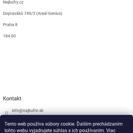
Nejkufry.cz
Dopraváků 749/3 (Areál Genius)
Praha 8
184 00
Kontakt
info
@
najkufre.sk
+420 734 212 086
Tento web používa súbory cookie. Ďalším prechádzaním
Facebook
tohto webu vyjadrujete súhlas s ich používaním. Viac