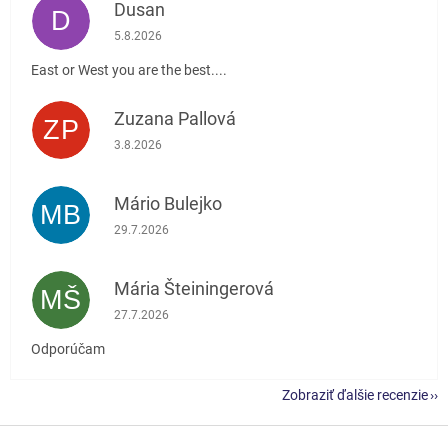
Dusan
D
Hodnotenie obchodu je 5 z 5 hviezdičiek.
5.8.2026
East or West you are the best....
Zuzana Pallová
ZP
Hodnotenie obchodu je 5 z 5 hviezdičiek.
3.8.2026
Mário Bulejko
MB
Hodnotenie obchodu je 5 z 5 hviezdičiek.
29.7.2026
Mária Šteiningerová
MŠ
Hodnotenie obchodu je 5 z 5 hviezdičiek.
27.7.2026
Odporúčam
Zobraziť ďalšie recenzie
Z