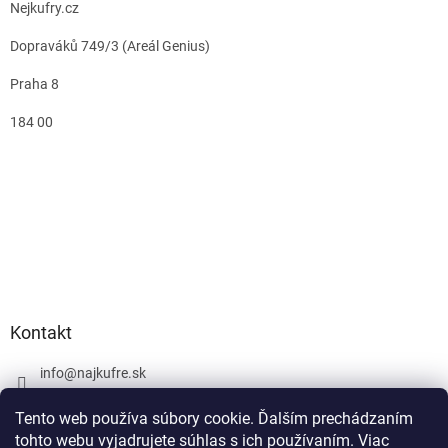
Nejkufry.cz
Dopraváků 749/3 (Areál Genius)
Praha 8
184 00
Kontakt
info
@
najkufre.sk
+420 734 212 086
Tento web používa súbory cookie. Ďalším prechádzaním
Facebook
tohto webu vyjadrujete súhlas s ich používaním. Viac