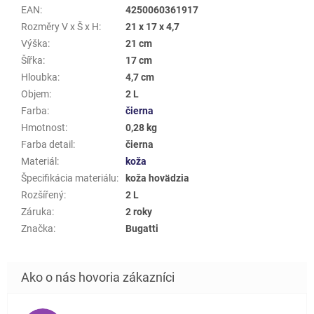
EAN
:
4250060361917
Rozměry V x Š x H
:
21 x 17 x 4,7
Výška
:
21 cm
Šířka
:
17 cm
Hloubka
:
4,7 cm
Objem
:
2 L
Farba
:
čierna
Hmotnost
:
0,28 kg
Farba detail
:
čierna
Materiál
:
koža
Špecifikácia materiálu
:
koža hovädzia
Rozšířený
:
2 L
Záruka
:
2 roky
Značka
:
Bugatti