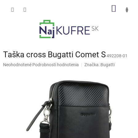
Prejsť
NÁKU
na
obsah
KOŠÍK
Taška cross Bugatti Comet S
492208-01
Priemerné
Neohodnotené
Podrobnosti hodnotenia
Značka:
Bugatti
hodnotenie
produktu
je
0,0
z
5
hviezdičiek.