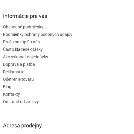
á
p
ä
Informácie pre vás
t
Obchodné podmienky
i
e
Podmienky ochrany osobných údajov
Prečo nakúpiť u nás
Často kladené otázky
Ako vykonať objednávky
Doprava a platba
Reklamácie
Ošetrenie tovaru
Blog
Kontakty
Odstúpiť od zmluvy
Adresa prodejny