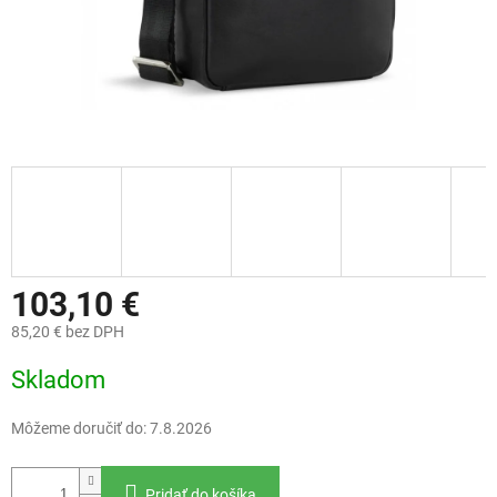
103,10 €
85,20 € bez DPH
Jednotková
Skladom
cena:
Môžeme doručiť do:
7.8.2026
Pridať do košíka