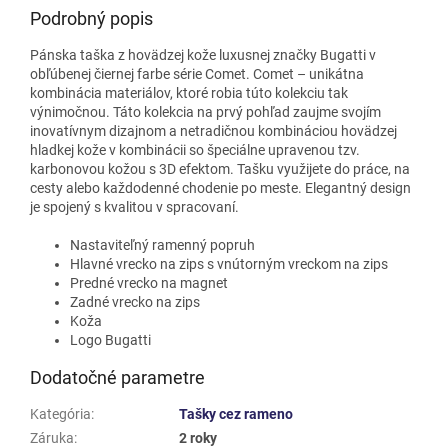
Podrobný popis
Pánska taška z hovädzej kože luxusnej značky Bugatti v
obľúbenej čiernej farbe série Comet. Comet – unikátna
kombinácia materiálov, ktoré robia túto kolekciu tak
výnimočnou. Táto kolekcia na prvý pohľad zaujme svojím
inovatívnym dizajnom a netradičnou kombináciou hovädzej
hladkej kože v kombinácii so špeciálne upravenou tzv.
karbonovou kožou s 3D efektom. Tašku využijete do práce, na
cesty alebo každodenné chodenie po meste. Elegantný design
je spojený s kvalitou v spracovaní.
Nastaviteľný ramenný popruh
Hlavné vrecko na zips s vnútorným vreckom na zips
Predné vrecko na magnet
Zadné vrecko na zips
Koža
Logo Bugatti
Dodatočné parametre
Kategória
:
Tašky cez rameno
Záruka
:
2 roky