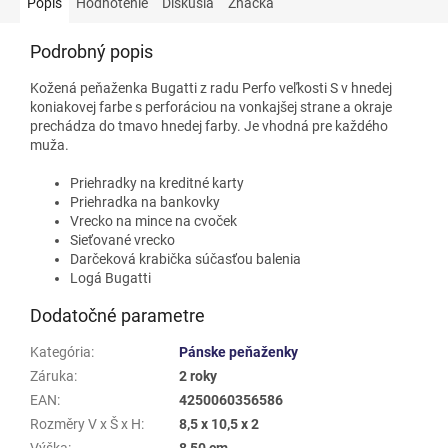
Popis
Hodnotenie
Diskusia
Značka
Podrobný popis
Kožená peňaženka Bugatti z radu Perfo veľkosti S v hnedej
koniakovej farbe s perforáciou na vonkajšej strane a okraje
prechádza do tmavo hnedej farby. Je vhodná pre každého
muža.
Priehradky na kreditné karty
Priehradka na bankovky
Vrecko na mince na cvoček
Sieťované vrecko
Darčeková krabička súčasťou balenia
Logá Bugatti
Dodatočné parametre
Kategória
:
Pánske peňaženky
Záruka
:
2 roky
EAN
:
4250060356586
Rozměry V x Š x H
:
8,5 x 10,5 x 2
Výška
:
8,50 cm