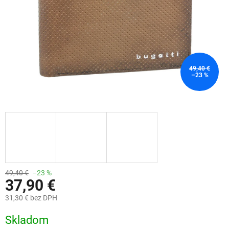
49,40 €
–23 %
49,40 €
–23 %
37,90 €
31,30 € bez DPH
Jednotková
Skladom
cena: