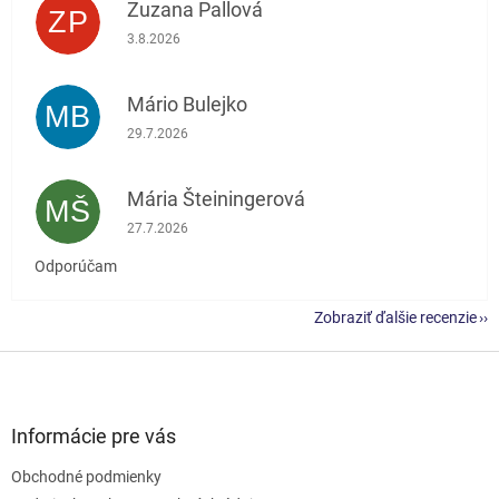
Zuzana Pallová
ZP
Hodnotenie obchodu je 5 z 5 hviezdičiek.
3.8.2026
Mário Bulejko
MB
Hodnotenie obchodu je 5 z 5 hviezdičiek.
29.7.2026
Mária Šteiningerová
MŠ
Hodnotenie obchodu je 5 z 5 hviezdičiek.
27.7.2026
Odporúčam
Zobraziť ďalšie recenzie
Z
á
p
ä
Informácie pre vás
t
Obchodné podmienky
i