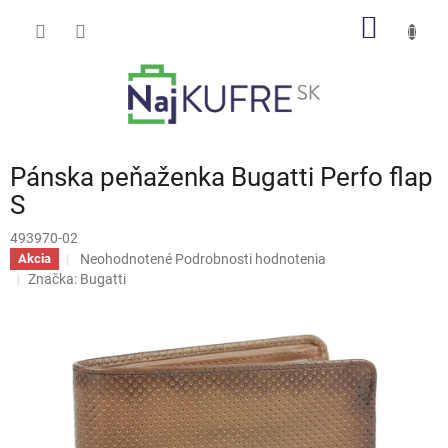
Prejsť
NÁKU
na
obsah
KOŠÍK
Pánska peňaženka Bugatti Perfo flap
S
493970-02
Priemerné
Neohodnotené
Podrobnosti hodnotenia
Akcia
hodnotenie
Značka:
Bugatti
produktu
je
0,0
z
5
hviezdičiek.