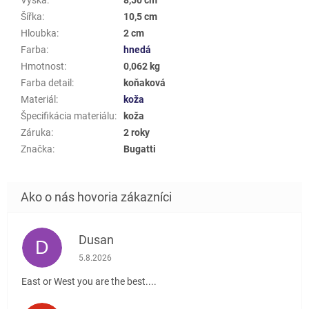
Šířka
:
10,5 cm
Hloubka
:
2 cm
Farba
:
hnedá
Hmotnost
:
0,062 kg
Farba detail
:
koňaková
Materiál
:
koža
Špecifikácia materiálu
:
koža
Záruka
:
2 roky
Značka
:
Bugatti
Dusan
D
Hodnotenie obchodu je 5 z 5 hviezdičiek.
5.8.2026
East or West you are the best....