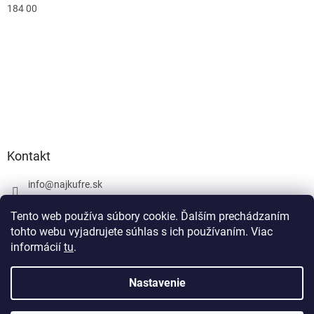
184 00
Kontakt
info
@
najkufre.sk
+420 734 212 086
Tento web používa súbory cookie. Ďalším prechádzaním
Facebook
tohto webu vyjadrujete súhlas s ich používaním. Viac
informácií
tu
.
Nastavenie
Vytvoril Shoptet