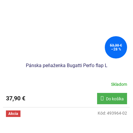
53,30 €
–28 %
Pánska peňaženka Bugatti Perfo flap L
Skladom
37,90 €
Do košíka
Kód:
493964-02
Akcia