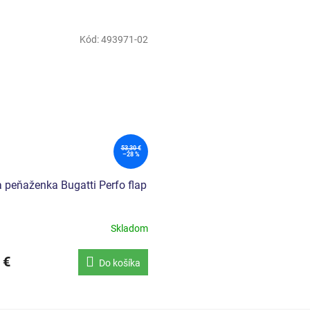
Kód:
493971-02
53,30 €
–28 %
 peňaženka Bugatti Perfo flap
Skladom
 €
Do košíka