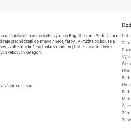
Dod
eno od špičkového nemeckého výrobcu
Bugatti z radu Perfo v hnedej
Kate
 okraje prechádzajú do tmavo hnedej farby
. Ak túžite po luxuse a
Záru
sov, zvoľte túto koženú tašku v modernej farbe s prvotriednym
Rozm
ých vekových kategórií.
Výšk
Šířk
Hlou
Farb
Hmo
y a všade so sebou
Farba
Mate
Špeci
Záru
Znač