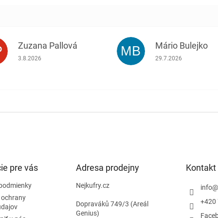
Zuzana Pallová
Mário Bulejko
P
MB
.
Hodnotenie obchodu je 5 z 5 hviezdičiek.
Hodnotenie obchodu j
3.8.2026
29.7.2026
ie pre vás
Adresa prodejny
Kontakt
podmienky
Nejkufry.cz
info
 ochrany
+420 
Dopraváků 749/3 (Areál
údajov
Genius)
Face