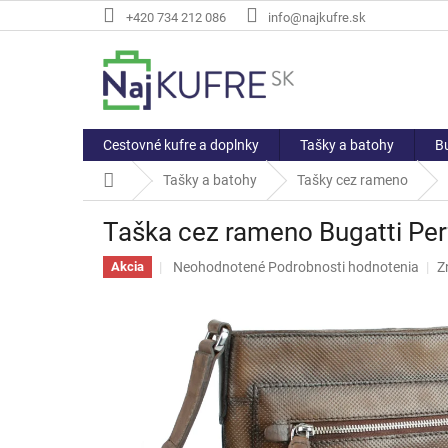
Prejsť
+420 734 212 086
info@najkufre.sk
na
obsah
Cestovné kufre a doplnky
Tašky a batohy
Bu
Domov
Tašky a batohy
Tašky cez rameno
Taška cez rameno Bugatti Per
Priemerné
Neohodnotené
Podrobnosti hodnotenia
Z
Akcia
hodnotenie
produktu
je
0,0
z
5
hviezdičiek.