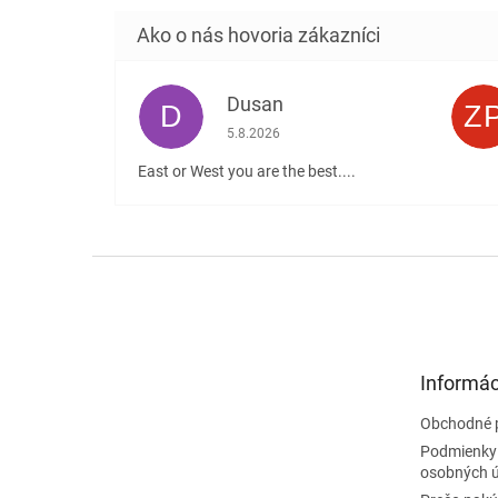
Dusan
D
Z
Hodnotenie obchodu je 5 z 5 hviezdičiek
5.8.2026
East or West you are the best....
Z
á
p
ä
t
Informác
i
e
Obchodné 
Podmienky
osobných 