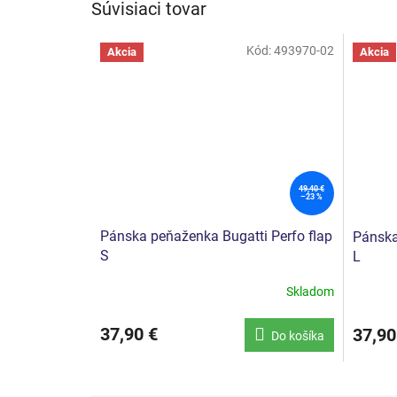
Súvisiaci tovar
Kód:
493970-02
Akcia
Akcia
49,40 €
–23 %
Pánska peňaženka Bugatti Perfo flap
Pánska
S
L
Skladom
37,90 €
37,90
Do košíka