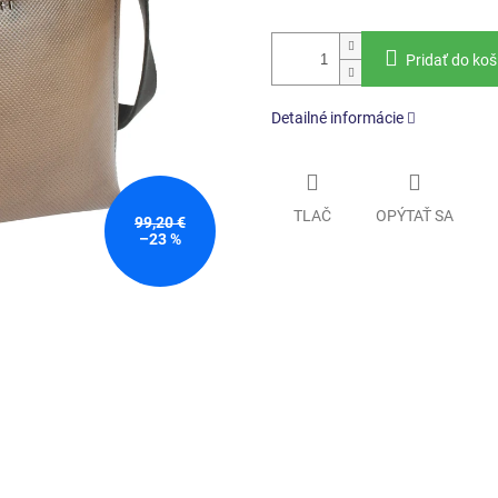
Pridať do koš
Detailné informácie
TLAČ
OPÝTAŤ SA
99,20 €
–23 %