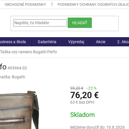
OBCHODNÉ PODMIENKY
PODMIENKY OCHRANY OSOBNÝCH ÚDAJ
HĽADAŤ
siness a škola
Galantéria
Výpredaj
Akcie
2. Ako
Taška cez rameno Bugatti Perfo
fo
493964-02
načka:
Bugatti
99,20 €
–23 %
76,20 €
63 € bez DPH
Jednotková
Skladom
cena:
Môžeme doručiť do:
10.8.2026