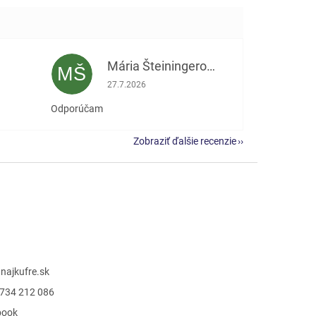
Mária Šteiningerová
MŠ
e 5 z 5 hviezdičiek.
Hodnotenie obchodu je 5 z 5 hviezdičiek.
27.7.2026
Odporúčam
Zobraziť ďalšie recenzie
@
najkufre.sk
734 212 086
book