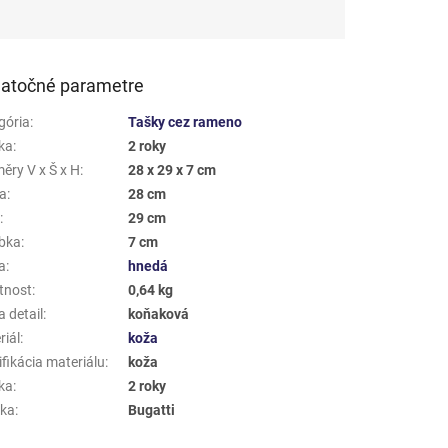
atočné parametre
gória
:
Tašky cez rameno
ka
:
2 roky
ěry V x Š x H
:
28 x 29 x 7 cm
a
:
28 cm
a
:
29 cm
bka
:
7 cm
a
:
hnedá
tnost
:
0,64 kg
 detail
:
koňaková
riál
:
koža
fikácia materiálu
:
koža
ka
:
2 roky
ka
:
Bugatti