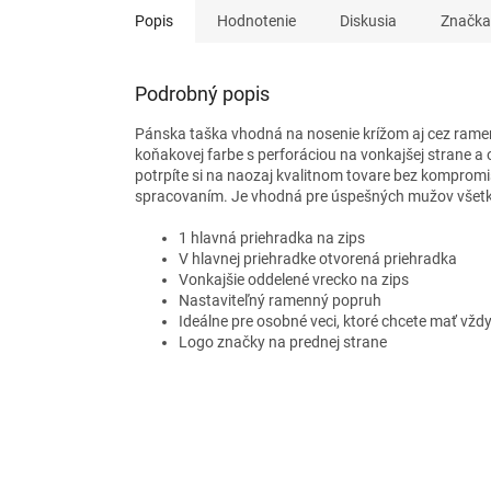
Popis
Hodnotenie
Diskusia
Značka
Podrobný popis
Pánska taška vhodná na nosenie krížom aj cez ram
koňakovej farbe s perforáciou na vonkajšej strane a
potrpíte si na naozaj kvalitnom tovare bez kompromi
spracovaním. Je vhodná pre úspešných mužov všetk
1 hlavná priehradka na zips
V hlavnej priehradke otvorená priehradka
Vonkajšie oddelené vrecko na zips
Nastaviteľný ramenný popruh
Ideálne pre osobné veci, ktoré chcete mať vžd
Logo značky na prednej strane