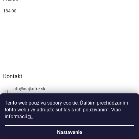
184 00
Kontakt
info
@
najkufre.sk
+420 734 212 086
Tento web používa súbory cookie. Ďalším prechádzaním
Facebook
tohto webu vyjadrujete súhlas s ich používaním. Viac
informácií
tu
.
Nastavenie
Vytvoril Shoptet