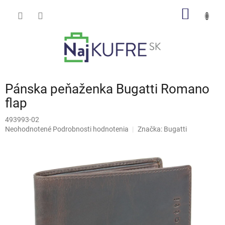
Prejsť
NÁKU
na
obsah
KOŠÍK
Pánska peňaženka Bugatti Romano
flap
493993-02
Priemerné
Neohodnotené
Podrobnosti hodnotenia
Značka:
Bugatti
hodnotenie
produktu
je
0,0
z
5
hviezdičiek.