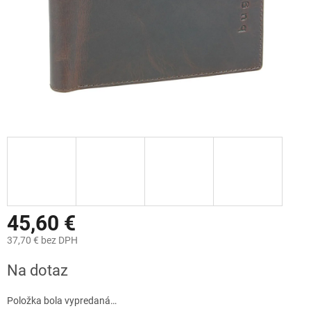
45,60 €
37,70 € bez DPH
Jednotková
Na dotaz
cena:
Položka bola vypredaná…