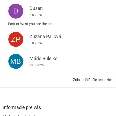
Dusan
D
Hodnotenie obchodu je 5 z 5 hviezdičiek.
5.8.2026
East or West you are the best....
Zuzana Pallová
ZP
Hodnotenie obchodu je 5 z 5 hviezdičiek.
3.8.2026
Mário Bulejko
MB
Hodnotenie obchodu je 5 z 5 hviezdičiek.
29.7.2026
Zobraziť ďalšie recenzie
Z
á
p
ä
Informácie pre vás
t