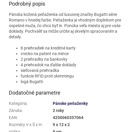
Podrobný popis
Pánska kožená peňaženka od luxusnej značky Bugatti série
Romano v hnedej farbe. Peňaženka je vhodným doplnkom pre
úspešné muža, čo chcú byť in. Ponúka veľa miesta aj pre vaše
doklady. Pochváliť sa môže určite aj skvelým spracovaním a
detaily.
8 priehradiek na kreditné karty
vrecko na patent na mince
2 priehradky na bankovky
4 priehradok na ďalšie doklady
sieťovaná priehradka
funkcie RFID proti skimmingu
logá Bugatti
Dodatočné parametre
Kategória
:
Pánske peňaženky
Záruka
:
2 roky
EAN
:
4250060357064
Rozměry V x Š x H
:
9 x 12 x 2
Výška
:
9 cm