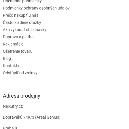
Obchodné podmienky
i
e
Podmienky ochrany osobných údajov
Prečo nakúpiť u nás
Často kladené otázky
Ako vykonať objednávky
Doprava a platba
Reklamácie
Ošetrenie tovaru
Blog
Kontakty
Odstúpiť od zmluvy
Adresa prodejny
Nejkufry.cz
Dopraváků 749/3 (Areál Genius)
Praha 8