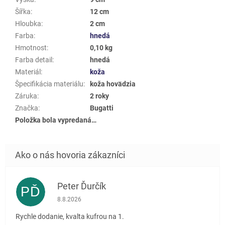
Šířka
:
12 cm
Hloubka
:
2 cm
Farba
:
hnedá
Hmotnost
:
0,10 kg
Farba detail
:
hnedá
Materiál
:
koža
Špecifikácia materiálu
:
koža hovädzia
Záruka
:
2 roky
Značka
:
Bugatti
Položka bola vypredaná…
Peter Ďurčík
PĎ
Hodnotenie obchodu je 5 z 5 hviezdičiek.
8.8.2026
Rychle dodanie, kvalta kufrou na 1.