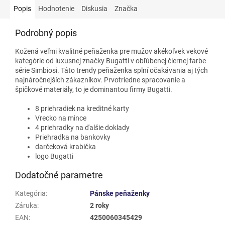
Popis
Hodnotenie
Diskusia
Značka
Podrobný popis
Kožená veľmi kvalitné peňaženka pre mužov akékoľvek vekové
kategórie od luxusnej značky Bugatti v obľúbenej čiernej farbe
série Simbiosi. Táto trendy peňaženka splní očakávania aj tých
najnáročnejších zákazníkov. Prvotriedne spracovanie a
špičkové materiály, to je dominantou firmy Bugatti.
8 priehradiek na kreditné karty
Vrecko na mince
4 priehradky na ďalšie doklady
Priehradka na bankovky
darčeková krabička
logo Bugatti
Dodatočné parametre
Kategória
:
Pánske peňaženky
Záruka
:
2 roky
EAN
:
4250060345429