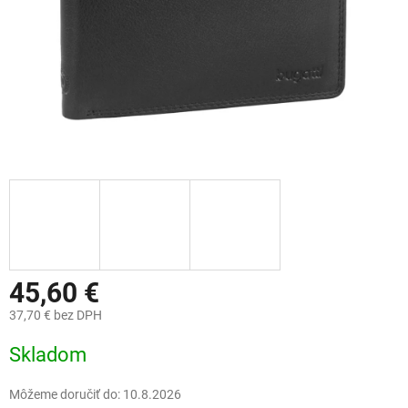
45,60 €
37,70 € bez DPH
Jednotková
Skladom
cena:
Môžeme doručiť do:
10.8.2026