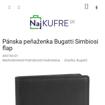
Prejsť
NÁKU
na
obsah
KOŠÍK
Pánska peňaženka Bugatti Simbiosi
flap
493166-01
Priemerné
Neohodnotené
Podrobnosti hodnotenia
Značka:
Bugatti
hodnotenie
produktu
je
0,0
z
5
hviezdičiek.