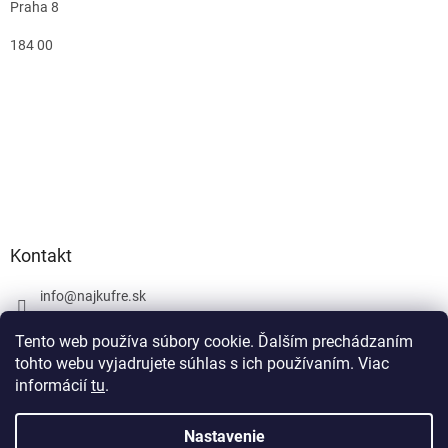
Praha 8
184 00
Kontakt
info
@
najkufre.sk
+420 734 212 086
Tento web používa súbory cookie. Ďalším prechádzaním
Facebook
tohto webu vyjadrujete súhlas s ich používaním. Viac
informácií
tu
.
Nastavenie
Vytvoril Shoptet