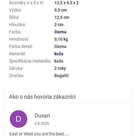
Rozměry V x Š x H
:
12,5 x 9,5 x 2
Výška
:
9,5 cm
Šířka
:
12,5 cm
Hloubka
:
2 cm
Farba
:
čierna
Hmotnost
:
0,10 kg
Farba detail
:
čierna
Materiál
:
koža
Špecifikácia materiálu
:
koža
Záruka
:
2 roky
Značka
:
Bugatti
Dusan
D
Hodnotenie obchodu je 5 z 5 hviezdičiek.
5.8.2026
East or West you are the best....