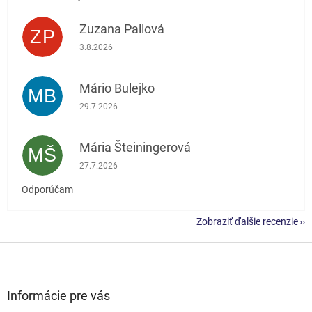
Zuzana Pallová
ZP
Hodnotenie obchodu je 5 z 5 hviezdičiek.
3.8.2026
Mário Bulejko
MB
Hodnotenie obchodu je 5 z 5 hviezdičiek.
29.7.2026
Mária Šteiningerová
MŠ
Hodnotenie obchodu je 5 z 5 hviezdičiek.
27.7.2026
Odporúčam
Zobraziť ďalšie recenzie
Z
á
p
ä
Informácie pre vás
t