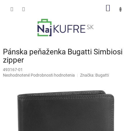
Prejsť
NÁKU
na
obsah
KOŠÍK
Pánska peňaženka Bugatti Simbiosi
zipper
493167-01
Priemerné
Neohodnotené
Podrobnosti hodnotenia
Značka:
Bugatti
hodnotenie
produktu
je
0,0
z
5
hviezdičiek.