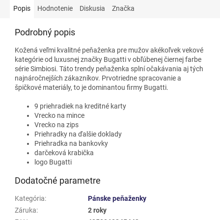
Popis
Hodnotenie
Diskusia
Značka
Podrobný popis
Kožená veľmi kvalitné peňaženka pre mužov akékoľvek vekové
kategórie od luxusnej značky Bugatti v obľúbenej čiernej farbe
série Simbiosi. Táto trendy peňaženka splní očakávania aj tých
najnáročnejších zákazníkov. Prvotriedne spracovanie a
špičkové materiály, to je dominantou firmy Bugatti.
9 priehradiek na kreditné karty
Vrecko na mince
Vrecko na zips
Priehradky na ďalšie doklady
Priehradka na bankovky
darčeková krabička
logo Bugatti
Dodatočné parametre
Kategória
:
Pánske peňaženky
Záruka
:
2 roky