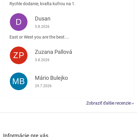
Rychle dodanie, kvalta kufrou na 1.
Dusan
D
Hodnotenie obchodu je 5 z 5 hviezdičiek.
5.8.2026
East or West you are the best....
Zuzana Pallová
ZP
Hodnotenie obchodu je 5 z 5 hviezdičiek.
3.8.2026
Mário Bulejko
MB
Hodnotenie obchodu je 5 z 5 hviezdičiek.
29.7.2026
Zobraziť ďalšie recenzie
Z
á
p
ä
Informácie pre vás