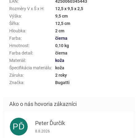
EAN
:
4250060345443
Rozměry V x Š x H
:
12,5 x 9,5 x 2,5
Výška
:
9,5 cm
Šířka
:
12,5 cm
Hloubka
:
2 cm
Farba
:
čierna
Hmotnost
:
0,10 kg
Farba detail
:
čierna
Materiál
:
koža
Špecifikácia materiálu
:
koža
Záruka
:
2 roky
Značka
:
Bugatti
Peter Ďurčík
PĎ
Hodnotenie obchodu je 5 z 5 hviezdičiek.
8.8.2026