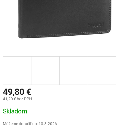
49,80 €
41,20 € bez DPH
Jednotková
Skladom
cena:
Môžeme doručiť do:
10.8.2026