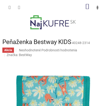
Prejsť
NÁKU
na
obsah
KOŠÍK
Peňaženka Bestway KIDS
40248-2314
Priemerné
Neohodnotené
Podrobnosti hodnotenia
Akcia
hodnotenie
Značka:
BestWay
produktu
je
0,0
z
5
hviezdičiek.