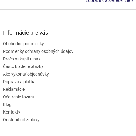
Zobraziť ďalšie recenzie
Z
á
p
ä
Informácie pre vás
t
Obchodné podmienky
i
e
Podmienky ochrany osobných údajov
Prečo nakúpiť u nás
Často kladené otázky
Ako vykonať objednávky
Doprava a platba
Reklamácie
Ošetrenie tovaru
Blog
Kontakty
Odstúpiť od zmluvy