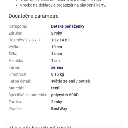
Vrecko na doklady a organizér na platobné karty.
Dodatočné parametre
Kategória
:
Detské peňaženky
Záruka
:
2 roky
Rozměry V x Š x H
:
10 x 14 x 1
Výška
:
10 cm
Šířka
:
14 cm
Hloubka
:
1 cm
Farba
:
zelená
Hmotnost
:
0,15 kg
Farba detail
:
světle zelená / potisk
Materiál
:
textil
Špecifikácia materiálu
:
polyester 600D
Záruka
:
2 roky
Značka
:
BestWay