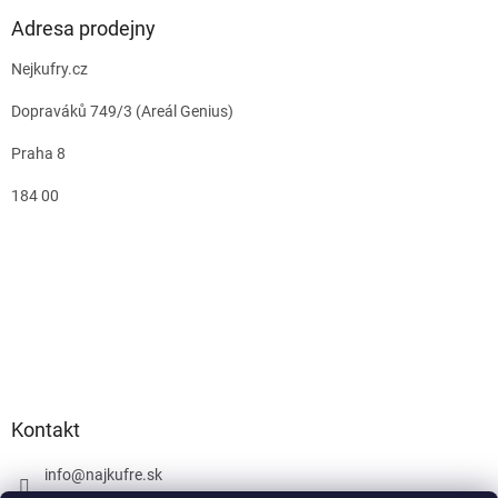
Adresa prodejny
Nejkufry.cz
Dopraváků 749/3 (Areál Genius)
Praha 8
184 00
Kontakt
info
@
najkufre.sk