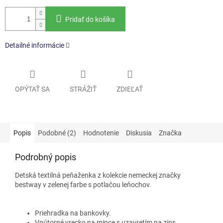
Pridať do košíka
Detailné informácie
OPÝTAŤ SA
STRÁŽIŤ
ZDIEĽAŤ
Popis
Podobné (2)
Hodnotenie
Diskusia
Značka
Podrobný popis
Detská textilná peňaženka z kolekcie nemeckej značky
bestway
v zelenej farbe s potlačou leňochov.
Priehradka na bankovky.
Vnútorné vrecko na mince s uzavretím na zips.