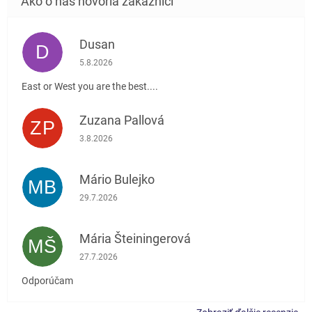
Dusan
D
Hodnotenie obchodu je 5 z 5 hviezdičiek.
5.8.2026
East or West you are the best....
Zuzana Pallová
ZP
Hodnotenie obchodu je 5 z 5 hviezdičiek.
3.8.2026
Mário Bulejko
MB
Hodnotenie obchodu je 5 z 5 hviezdičiek.
29.7.2026
Mária Šteiningerová
MŠ
Hodnotenie obchodu je 5 z 5 hviezdičiek.
27.7.2026
Odporúčam