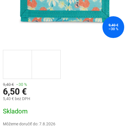
9,40 €
–30 %
9,40 €
–30 %
6,50 €
5,40 € bez DPH
Jednotková
Skladom
cena:
Môžeme doručiť do:
7.8.2026