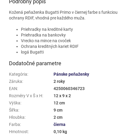
Podrobný popis
Kožená peňaženka Bugatti Primo v čiernej farbe s funkciou
ochrany RDIF, vhodná pre každého muža.
Priehradky na kreditné karty
Priehradka na bankovky
Vrecko na mince na cvoček
Ochrana kreditných kariet RDIF
logá Bugatti
Dodatočné parametre
Kategória
:
Pánske peňaženky
Záruka
:
2 roky
EAN
:
4250060346723
Rozměry V x Š x H
:
12 x 9 x 2
Výška
:
12 cm
Šířka
:
9 cm
Hloubka
:
2 cm
Farba
:
čierna
Hmotnost
:
0,10 kg