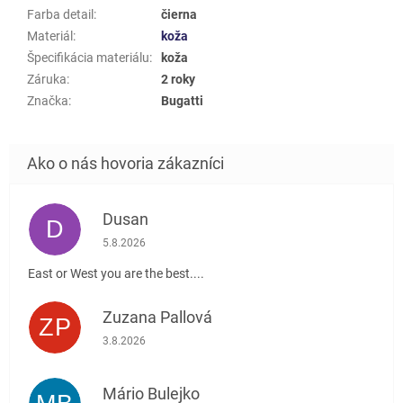
Farba detail
:
čierna
Materiál
:
koža
Špecifikácia materiálu
:
koža
Záruka
:
2 roky
Značka
:
Bugatti
Dusan
D
Hodnotenie obchodu je 5 z 5 hviezdičiek.
5.8.2026
East or West you are the best....
Zuzana Pallová
ZP
Hodnotenie obchodu je 5 z 5 hviezdičiek.
3.8.2026
Mário Bulejko