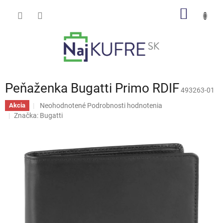
Prejsť
NÁKU
na
obsah
KOŠÍK
Peňaženka Bugatti Primo RDIF
493263-01
Priemerné
Neohodnotené
Podrobnosti hodnotenia
Akcia
hodnotenie
Značka:
Bugatti
produktu
je
0,0
z
5
hviezdičiek.