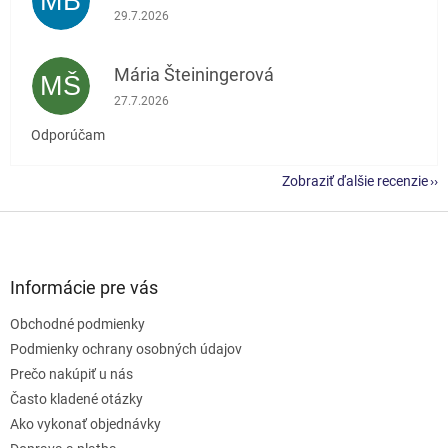
MB
Hodnotenie obchodu je 5 z 5 hviezdičiek.
29.7.2026
Mária Šteiningerová
MŠ
Hodnotenie obchodu je 5 z 5 hviezdičiek.
27.7.2026
Odporúčam
Zobraziť ďalšie recenzie
Z
á
p
ä
Informácie pre vás
t
Obchodné podmienky
i
e
Podmienky ochrany osobných údajov
Prečo nakúpiť u nás
Často kladené otázky
Ako vykonať objednávky