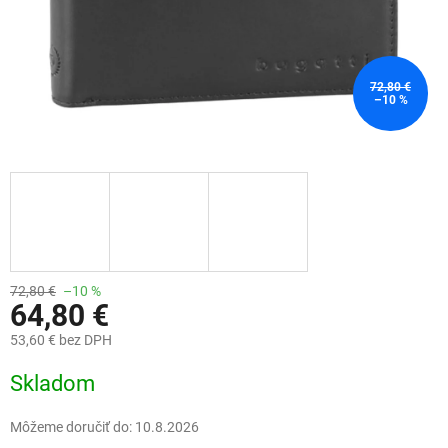
72,80 €
–10 %
72,80 €
–10 %
64,80 €
53,60 € bez DPH
Jednotková
Skladom
cena:
Môžeme doručiť do:
10.8.2026