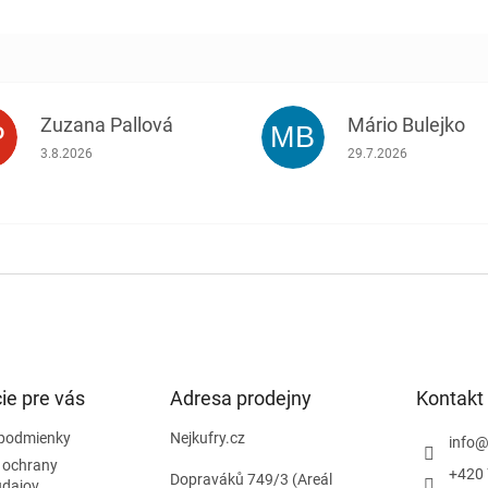
Zuzana Pallová
Mário Bulejko
P
MB
.
Hodnotenie obchodu je 5 z 5 hviezdičiek.
Hodnotenie obchodu j
3.8.2026
29.7.2026
ie pre vás
Adresa prodejny
Kontakt
podmienky
Nejkufry.cz
info
 ochrany
+420 
Dopraváků 749/3 (Areál
údajov