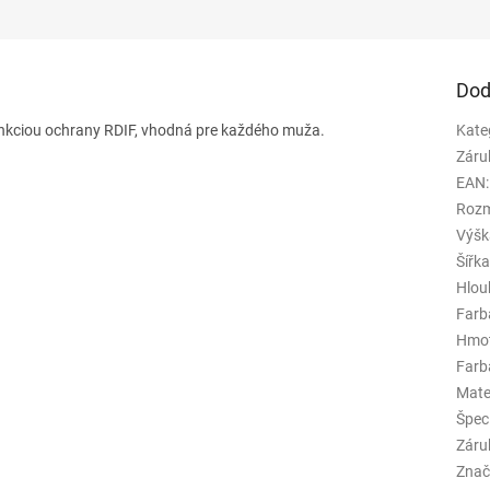
Dod
unkciou ochrany RDIF, vhodná pre každého muža.
Kate
Záru
EAN
:
Rozm
Výšk
Šířk
Hlou
Farb
Hmo
Farba
Mate
Špeci
Záru
Znač