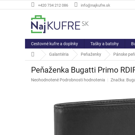
Prejsť
+420 734 212 086
info@najkufre.sk
na
obsah
Cestovné kufre a doplnky
Tašky a batohy
Bu
Domov
Galantéria
Peňaženky
Pánske pe
Peňaženka Bugatti Primo RDI
Priemerné
Neohodnotené
Podrobnosti hodnotenia
Značka:
Buga
hodnotenie
produktu
je
0,0
z
5
hviezdičiek.