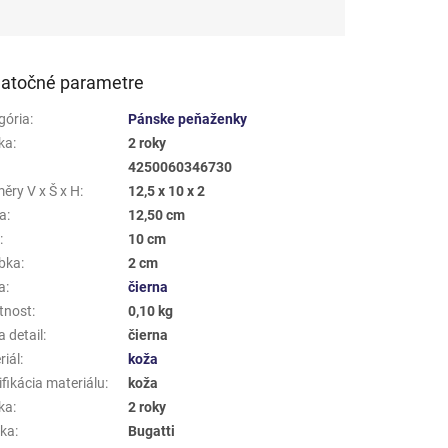
atočné parametre
gória
:
Pánske peňaženky
ka
:
2 roky
4250060346730
ěry V x Š x H
:
12,5 x 10 x 2
a
:
12,50 cm
a
:
10 cm
bka
:
2 cm
a
:
čierna
tnost
:
0,10 kg
 detail
:
čierna
riál
:
koža
fikácia materiálu
:
koža
ka
:
2 roky
ka
:
Bugatti