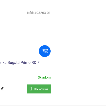
Kód:
493263-01
72,80 €
–10 %
nka Bugatti Primo RDIF
Skladom
 €
Do košíka