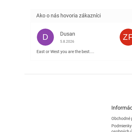
Dusan
D
Z
Hodnotenie obchodu je 5 z 5 hviezdičiek
5.8.2026
East or West you are the best....
Z
á
p
ä
t
Informác
i
e
Obchodné 
Podmienky
osobných 