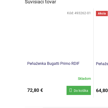
Súvisiaci tovar
Kód:
493262-01
Akcia
Peňaženka Bugatti Primo RDIF
Peňaže
Skladom
72,80 €
64,80
Do košíka