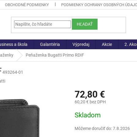
OBCHODNÉ PODMIENKY
PODMIENKY OCHRANY OSOBNÝCH ÚDAJ
HĽADAŤ
siness a škola
Galantéria
Výpredaj
Akcie
2. Ako
ňaženky
Peňaženka Bugatti Primo RDIF
F
493264-01
tti
72,80 €
60,20 € bez DPH
Jednotková
Skladom
cena:
Môžeme doručiť do:
7.8.2026