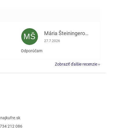
Mária Šteiningerová
MŠ
e 5 z 5 hviezdičiek.
Hodnotenie obchodu je 5 z 5 hviezdičiek.
27.7.2026
Odporúčam
Zobraziť ďalšie recenzie
@
najkufre.sk
734 212 086