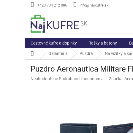
Prejsť
+420 734 212 086
info@najkufre.sk
na
obsah
Cestovné kufre a doplnky
Tašky a batohy
Bu
Domov
Galantéria
Puzdrá
Na vizitky a kar
Puzdro Aeronautica Militare F
Priemerné
Neohodnotené
Podrobnosti hodnotenia
Značka:
Aero
hodnotenie
produktu
je
0,0
z
5
hviezdičiek.