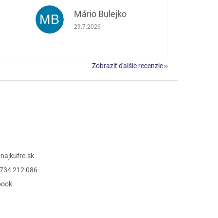
Mário Bulejko
MB
e 5 z 5 hviezdičiek.
Hodnotenie obchodu je 5 z 5 hviezdičiek.
29.7.2026
Zobraziť ďalšie recenzie
@
najkufre.sk
734 212 086
book