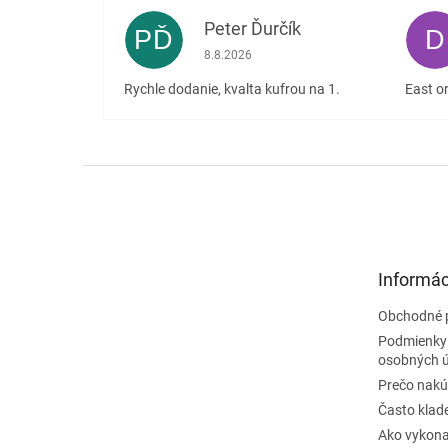
Peter Ďurčík
PĎ
D
Hodnotenie obchodu je 5 z 5 hviezdičiek
8.8.2026
Rychle dodanie, kvalta kufrou na 1.
East or
Z
á
p
ä
t
Informác
i
e
Obchodné 
Podmienky
osobných 
Prečo nakú
Často klad
Ako vykona