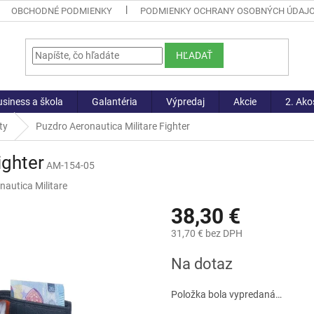
OBCHODNÉ PODMIENKY
PODMIENKY OCHRANY OSOBNÝCH ÚDAJ
HĽADAŤ
siness a škola
Galantéria
Výpredaj
Akcie
2. Ako
ty
Puzdro Aeronautica Militare Fighter
ighter
AM-154-05
nautica Militare
38,30 €
31,70 € bez DPH
Jednotková
Na dotaz
cena:
Položka bola vypredaná…