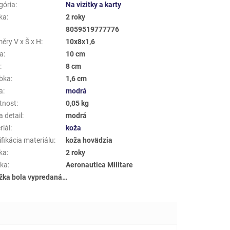
gória
:
Na vizitky a karty
ka
:
2 roky
8059519777776
ěry V x Š x H
:
10x8x1,6
a
:
10 cm
a
:
8 cm
bka
:
1,6 cm
a
:
modrá
tnost
:
0,05 kg
 detail
:
modrá
riál
:
koža
fikácia materiálu
:
koža hovädzia
ka
:
2 roky
ka
:
Aeronautica Militare
žka bola vypredaná…