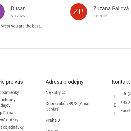
Dusan
Zuzana Pallová
ZP
.
Hodnotenie obchodu je 5 z 5 hviezdičiek.
Hodnotenie obchodu j
5.8.2026
3.8.2026
 West you are the best....
ie pre vás
Adresa prodejny
Kontakt
podmienky
Nejkufry.cz
info
 ochrany
+420 
Dopraváků 749/3 (Areál
údajov
Genius)
Face
piť u nás
ené otázky
Praha 8
ť objednávky