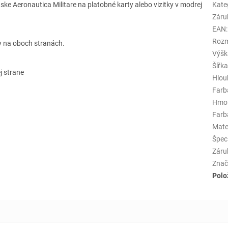
ke Aeronautica Militare na platobné karty alebo vizitky v modrej
Kate
Záru
EAN
:
Rozm
ky na oboch stranách.
Výšk
Šířk
j strane
Hlou
Farb
Hmo
Farba
Mate
Špeci
Záru
Znač
Polo