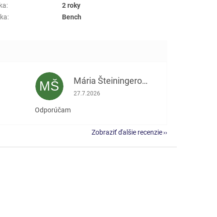
ka
:
2 roky
ka
:
Bench
Mária Šteiningerová
MŠ
e 5 z 5 hviezdičiek.
Hodnotenie obchodu je 5 z 5 hviezdičiek.
27.7.2026
Odporúčam
Zobraziť ďalšie recenzie