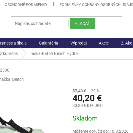
OBCHODNÉ PODMIENKY
PODMIENKY OCHRANY OSOBNÝCH ÚDAJ
HĽADAŤ
siness a škola
Galantéria
Výpredaj
Akcie
2. Ako
z koliesok
Taška-Batoh Bench Hydro
-2300
načka:
Bench
57,40 €
–29 %
40,20 €
33,20 € bez DPH
Jednotková
Skladom
cena:
Môžeme doručiť do:
10.8.2026