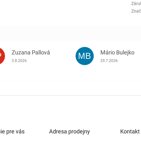
Záru
Znač
Zuzana Pallová
Mário Bulejko
P
MB
.
Hodnotenie obchodu je 5 z 5 hviezdičiek.
Hodnotenie obchodu j
3.8.2026
29.7.2026
ie pre vás
Adresa prodejny
Kontakt