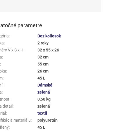
atočné parametre
gória
:
Bez koliesok
ka
:
2 roky
ěry V x Š x H
:
32 x 55 x 26
a
:
32 cm
a
:
55 cm
bka
:
26 cm
em
:
45 L
ní
:
Dámské
a
:
zelená
tnost
:
0,50 kg
 detail
:
zelená
riál
:
textil
fikácia materiálu
:
polyuretán
ířený
:
45 L