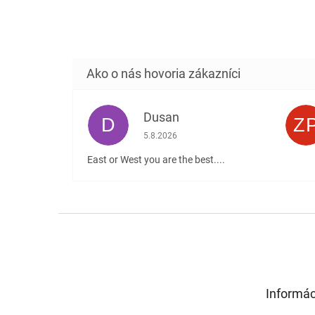
Dusan
D
Z
Hodnotenie obchodu je 5 z 5 hviezdičiek
5.8.2026
East or West you are the best....
Z
á
p
ä
t
Informác
i
e