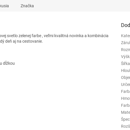
kusia
Značka
Dod
vej svetlo zelenej farbe
, veľmi kvalitná novinka a kombinácia
Kate
dý deň aj na cestovanie.
Záru
Rozm
Výšk
u dĺžkou
Šířk
Hlou
Obj
Urče
Farb
Hmo
Farba
Mate
Špeci
Rozš