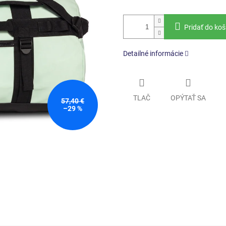
Pridať do koš
Detailné informácie
TLAČ
OPÝTAŤ SA
57,40 €
–29 %