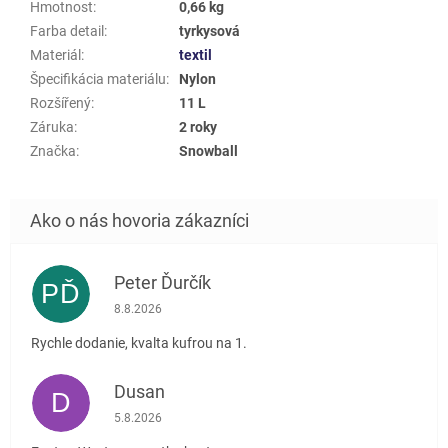
Hmotnost
:
0,66 kg
Farba detail
:
tyrkysová
Materiál
:
textil
Špecifikácia materiálu
:
Nylon
Rozšířený
:
11 L
Záruka
:
2 roky
Značka
:
Snowball
Peter Ďurčík
PĎ
Hodnotenie obchodu je 5 z 5 hviezdičiek.
8.8.2026
Rychle dodanie, kvalta kufrou na 1.
Dusan
D
Hodnotenie obchodu je 5 z 5 hviezdičiek.
5.8.2026