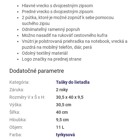
Hlavné vrecko s dvojcestným zipsom
Predné vrecko s dvojcestným zipsom
2 pútka, ktoré je možné zopnúť k sebe pomocou
suchého zipsu
Odnímateľný ramenný popruh
Možno nasadiť na rukoväť cestovného kufra
Vnútri je polstrovaná priehradka na notebook, vrecká a
puzdrá na mobilný telefón, diár, perá
Odolný textilný materiál
Logo značky na prednej strane
Dodatočné parametre
Kategória
:
Tašky do lietadla
Záruka
:
2 roky
Rozměry V x Š x H
:
30,5 x 40 x 9,5
Výška
:
30,5 cm
Šířka
:
40 cm
Hloubka
:
9,5 cm
Objem
:
11 L
Farba
:
tyrkysová