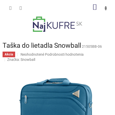
Prejsť
NÁKU
na
obsah
KOŠÍK
Taška do lietadla Snowball
21505BB-06
Priemerné
Neohodnotené
Podrobnosti hodnotenia
Akcia
hodnotenie
Značka:
Snowball
produktu
je
0,0
z
5
hviezdičiek.