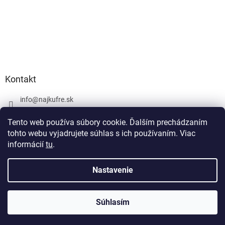
Kontakt
info
@
najkufre.sk
+420 734 212 086
Tento web používa súbory cookie. Ďalším prechádzaním
Facebook
tohto webu vyjadrujete súhlas s ich používaním. Viac
informácií
tu
.
Nastavenie
Vytvoril Shoptet
Súhlasím
Copyright 2026
najkufre.sk
. Všetky práva vyhradené.