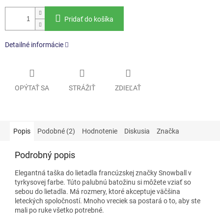
Pridať do košíka
Detailné informácie
OPÝTAŤ SA
STRÁŽIŤ
ZDIEĽAŤ
Popis
Podobné (2)
Hodnotenie
Diskusia
Značka
Podrobný popis
Elegantná taška do lietadla
francúzskej značky Snowball
v
tyrkysovej farbe. Túto palubnú batožinu si môžete vziať so
sebou do lietadla. Má rozmery, ktoré akceptuje väčšina
leteckých spoločností. Mnoho vreciek sa postará o to, aby ste
mali po ruke všetko potrebné.