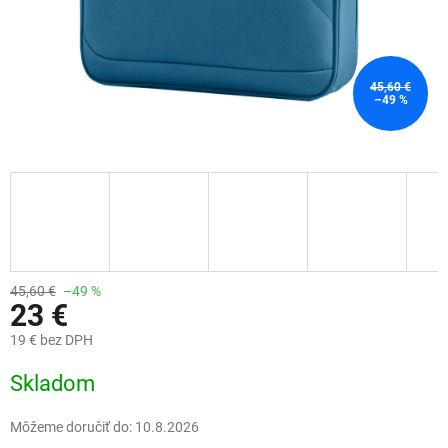
45,60 €
–49 %
45,60 €
–49 %
23 €
19 € bez DPH
Jednotková
Skladom
cena:
Môžeme doručiť do:
10.8.2026