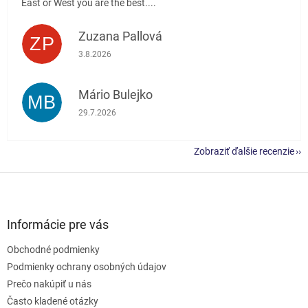
East or West you are the best....
Zuzana Pallová
ZP
Hodnotenie obchodu je 5 z 5 hviezdičiek.
3.8.2026
Mário Bulejko
MB
Hodnotenie obchodu je 5 z 5 hviezdičiek.
29.7.2026
Zobraziť ďalšie recenzie
Z
á
p
ä
Informácie pre vás
t
Obchodné podmienky
i
e
Podmienky ochrany osobných údajov
Prečo nakúpiť u nás
Často kladené otázky