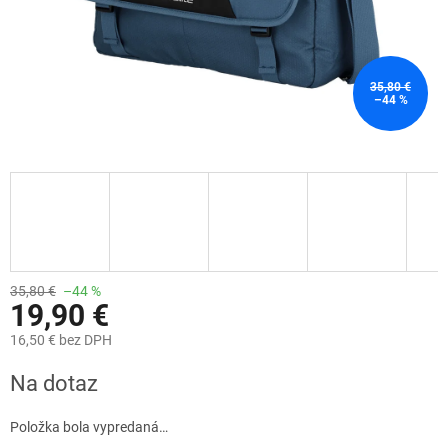
35,80 €
–44 %
35,80 €
–44 %
19,90 €
16,50 € bez DPH
Jednotková
Na dotaz
cena:
Položka bola vypredaná…