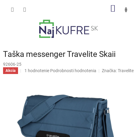
Prejsť
NÁKU
na
obsah
KOŠÍK
Taška messenger Travelite Skaii
92606-25
Priemerné
1 hodnotenie
Podrobnosti hodnotenia
Značka:
Travelite
Akcia
hodnotenie
produktu
je
5,0
z
5
hviezdičiek.