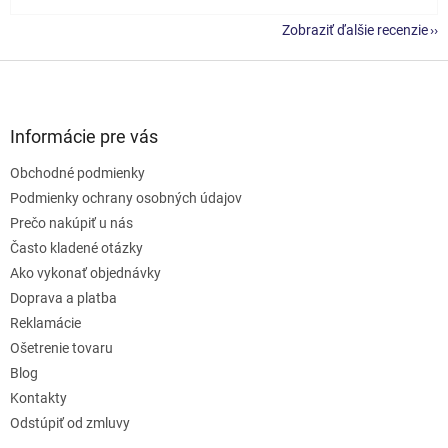
Zobraziť ďalšie recenzie
Z
á
p
ä
Informácie pre vás
t
Obchodné podmienky
i
e
Podmienky ochrany osobných údajov
Prečo nakúpiť u nás
Často kladené otázky
Ako vykonať objednávky
Doprava a platba
Reklamácie
Ošetrenie tovaru
Blog
Kontakty
Odstúpiť od zmluvy