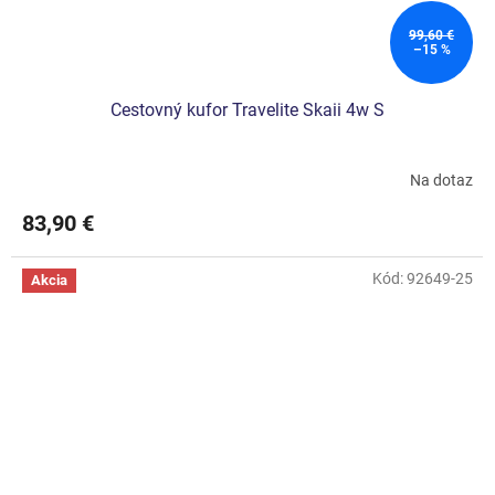
99,60 €
–15 %
Cestovný kufor Travelite Skaii 4w S
Na dotaz
Priemerné
hodnotenie
83,90 €
produktu
je
5,0
Kód:
92649-25
Akcia
z
5
hviezdičiek.