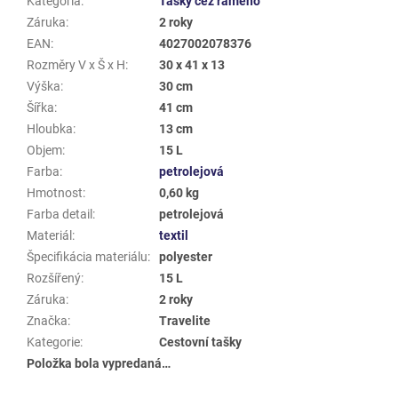
Kategória
:
Tašky cez rameno
Záruka
:
2 roky
EAN
:
4027002078376
Rozměry V x Š x H
:
30 x 41 x 13
Výška
:
30 cm
Šířka
:
41 cm
Hloubka
:
13 cm
Objem
:
15 L
Farba
:
petrolejová
Hmotnost
:
0,60 kg
Farba detail
:
petrolejová
Materiál
:
textil
Špecifikácia materiálu
:
polyester
Rozšířený
:
15 L
Záruka
:
2 roky
Značka
:
Travelite
Kategorie
:
Cestovní tašky
Položka bola vypredaná…