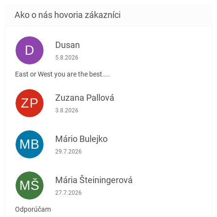
Dusan
D
Hodnotenie obchodu je 5 z 5 hviezdičiek.
5.8.2026
East or West you are the best....
Zuzana Pallová
ZP
Hodnotenie obchodu je 5 z 5 hviezdičiek.
3.8.2026
Mário Bulejko
MB
Hodnotenie obchodu je 5 z 5 hviezdičiek.
29.7.2026
Mária Šteiningerová
MŠ
Hodnotenie obchodu je 5 z 5 hviezdičiek.
27.7.2026
Odporúčam