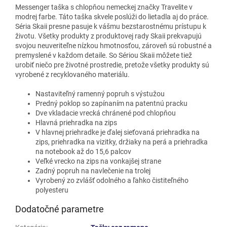
Messenger taška s chlopňou nemeckej značky Travelite v
modrej farbe. Táto taška skvele poslúži do lietadla aj do práce.
Séria Skaii presne pasuje k vášmu bezstarostnému prístupu k
životu. Všetky produkty z produktovej rady Skaii prekvapujú
svojou neuveriteľne nízkou hmotnosťou, zároveň sú robustné a
premyslené v každom detaile. So Sériou Skaii môžete tiež
urobiť niečo pre životné prostredie, pretože všetky produkty sú
vyrobené z recyklovaného materiálu.
Nastaviteľný ramenný popruh s výstužou
Predný poklop so zapínaním na patentnú pracku
Dve vkladacie vrecká chránené pod chlopňou
Hlavná priehradka na zips
V hlavnej priehradke je ďalej sieťovaná priehradka na
zips, priehradka na vizitky, držiaky na perá a priehradka
na notebook až do 15,6 palcov
Veľké vrecko na zips na vonkajšej strane
Zadný popruh na navlečenie na trolej
Vyrobený zo zvlášť odolného a ľahko čistiteľného
polyesteru
Dodatočné parametre