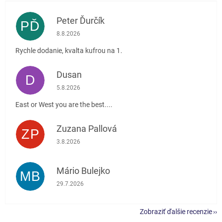
Peter Ďurčík
PĎ
Hodnotenie obchodu je 5 z 5 hviezdičiek.
8.8.2026
Rychle dodanie, kvalta kufrou na 1.
Dusan
D
Hodnotenie obchodu je 5 z 5 hviezdičiek.
5.8.2026
East or West you are the best....
Zuzana Pallová
ZP
Hodnotenie obchodu je 5 z 5 hviezdičiek.
3.8.2026
Mário Bulejko
MB
Hodnotenie obchodu je 5 z 5 hviezdičiek.
29.7.2026
Zobraziť ďalšie recenzie