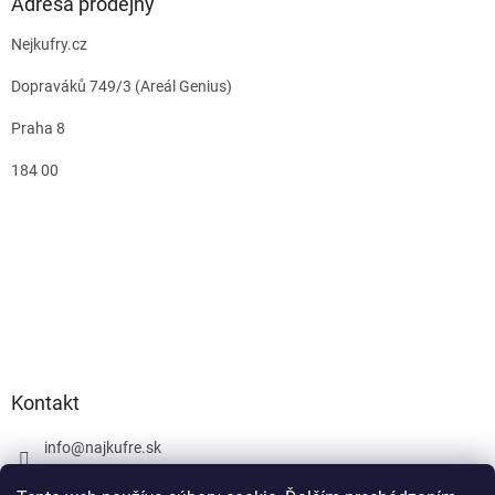
Adresa prodejny
Nejkufry.cz
Dopraváků 749/3 (Areál Genius)
Praha 8
184 00
Kontakt
info
@
najkufre.sk
+420 734 212 086