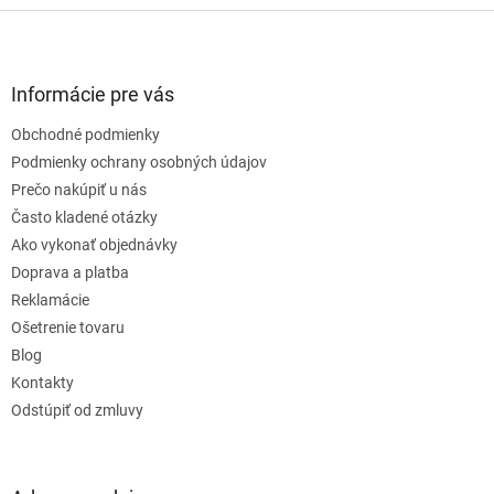
Z
á
p
ä
Informácie pre vás
t
Obchodné podmienky
i
e
Podmienky ochrany osobných údajov
Prečo nakúpiť u nás
Často kladené otázky
Ako vykonať objednávky
Doprava a platba
Reklamácie
Ošetrenie tovaru
Blog
Kontakty
Odstúpiť od zmluvy