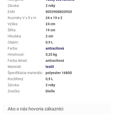
Záruka
:
2 roky
EAN
:
8053908820920
Rozměry V x Š x H
:
24 x 19 x 2
Výška
:
24 cm
Šířka
:
19 cm
Hloubka
:
2 cm
Objem
:
0,9 L
Farba
:
antracitová
Hmotnost
:
0,25 kg
Farba detail
:
antracitová
Materiál
:
textil
Špecifikácia materiálu
:
polyester 1680D
Rozšířený
:
0,9 L
Záruka
:
2 roky
Značka
:
Dielle