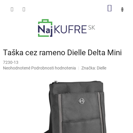
Prejsť
NÁKU
na
obsah
KOŠÍK
Taška cez rameno Dielle Delta Mini
7230-13
Priemerné
Neohodnotené
Podrobnosti hodnotenia
Značka:
Dielle
hodnotenie
produktu
je
0,0
z
5
hviezdičiek.