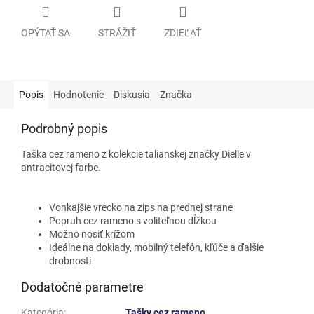
OPÝTAŤ SA
STRÁŽIŤ
ZDIEĽAŤ
Popis
Hodnotenie
Diskusia
Značka
Podrobný popis
Taška cez rameno z kolekcie talianskej značky Dielle v
antracitovej farbe.
Vonkajšie vrecko na zips na prednej strane
Popruh cez rameno s voliteľnou dĺžkou
Možno nosiť krížom
Ideálne na doklady, mobilný telefón, kľúče a ďalšie
drobnosti
Dodatočné parametre
Kategória
:
Tašky cez rameno