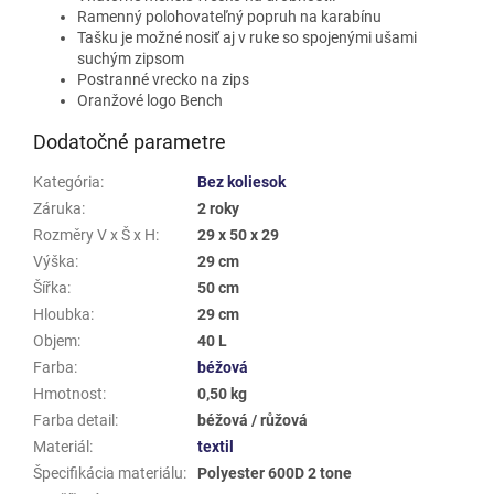
Ramenný polohovateľný popruh na karabínu
Tašku je možné nosiť aj v ruke so spojenými ušami
suchým zipsom
Postranné vrecko na zips
Oranžové logo Bench
Dodatočné parametre
Kategória
:
Bez koliesok
Záruka
:
2 roky
Rozměry V x Š x H
:
29 x 50 x 29
Výška
:
29 cm
Šířka
:
50 cm
Hloubka
:
29 cm
Objem
:
40 L
Farba
:
béžová
Hmotnost
:
0,50 kg
Farba detail
:
béžová / růžová
Materiál
:
textil
Špecifikácia materiálu
:
Polyester 600D 2 tone