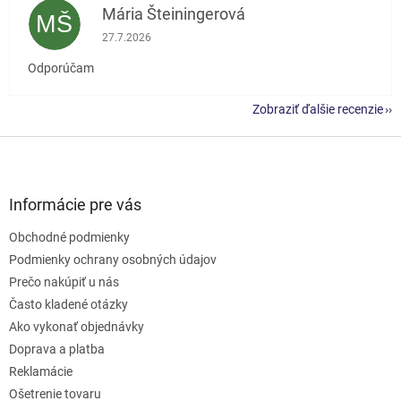
Mária Šteiningerová
MŠ
Hodnotenie obchodu je 5 z 5 hviezdičiek.
27.7.2026
Odporúčam
Zobraziť ďalšie recenzie
Z
á
p
ä
Informácie pre vás
t
Obchodné podmienky
i
e
Podmienky ochrany osobných údajov
Prečo nakúpiť u nás
Často kladené otázky
Ako vykonať objednávky
Doprava a platba
Reklamácie
Ošetrenie tovaru