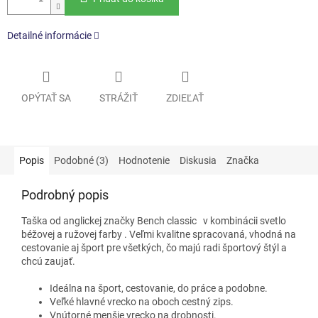
Detailné informácie
OPÝTAŤ SA
STRÁŽIŤ
ZDIEĽAŤ
Popis
Podobné (3)
Hodnotenie
Diskusia
Značka
Podrobný popis
Taška od anglickej značky Bench classic
v kombinácii svetlo
béžovej a ružovej
farby
. Veľmi kvalitne spracovaná, vhodná na
cestovanie aj šport pre všetkých, čo majú radi športový štýl a
chcú zaujať.
Ideálna na šport, cestovanie, do práce a podobne.
Veľké hlavné vrecko na oboch cestný zips.
Vnútorné menšie vrecko na drobnosti.