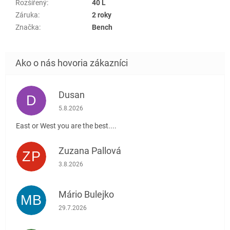
Rozšířený
:
40 L
Záruka
:
2 roky
Značka
:
Bench
Dusan
D
Hodnotenie obchodu je 5 z 5 hviezdičiek.
5.8.2026
East or West you are the best....
Zuzana Pallová
ZP
Hodnotenie obchodu je 5 z 5 hviezdičiek.
3.8.2026
Mário Bulejko
MB
Hodnotenie obchodu je 5 z 5 hviezdičiek.
29.7.2026