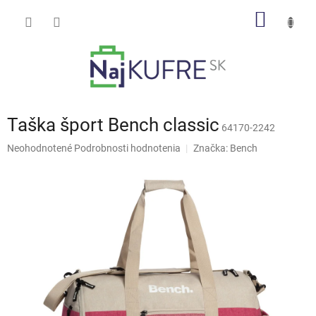
Prejsť
NÁKU
na
obsah
KOŠÍK
Taška šport Bench classic
64170-2242
Priemerné
Neohodnotené
Podrobnosti hodnotenia
Značka:
Bench
hodnotenie
produktu
je
0,0
z
5
hviezdičiek.