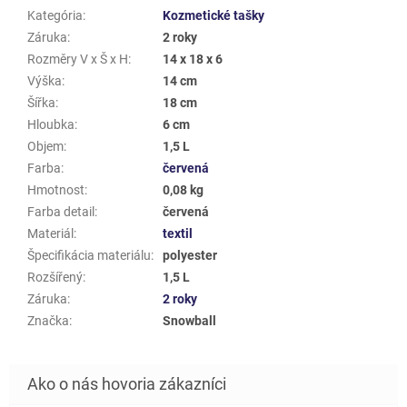
Kategória
:
Kozmetické tašky
Záruka
:
2 roky
Rozměry V x Š x H
:
14 x 18 x 6
Výška
:
14 cm
Šířka
:
18 cm
Hloubka
:
6 cm
Objem
:
1,5 L
Farba
:
červená
Hmotnost
:
0,08 kg
Farba detail
:
červená
Materiál
:
textil
Špecifikácia materiálu
:
polyester
Rozšířený
:
1,5 L
Záruka
:
2 roky
Značka
:
Snowball