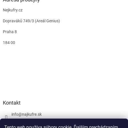
Nejkufry.cz
Dopraváků 749/3 (Areál Genius)
Praha 8
184 00
Kontakt
info
@
najkufre.sk
+420 734 212 086
Tento web používa súbory cookie. Ďalším prechádzaním