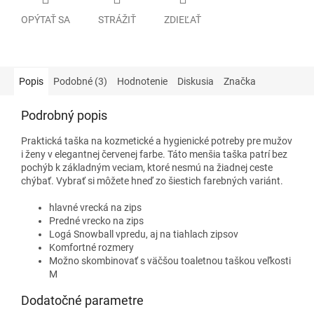
OPÝTAŤ SA
STRÁŽIŤ
ZDIEĽAŤ
Popis
Podobné (3)
Hodnotenie
Diskusia
Značka
Podrobný popis
Praktická taška na kozmetické a hygienické potreby pre mužov
i ženy v elegantnej červenej farbe. Táto menšia taška patrí bez
pochýb k základným veciam, ktoré nesmú na žiadnej ceste
chýbať. Vybrať si môžete hneď zo šiestich farebných variánt.
hlavné vrecká na zips
Predné vrecko na zips
Logá Snowball vpredu, aj na tiahlach zipsov
Komfortné rozmery
Možno skombinovať s väčšou toaletnou taškou veľkosti
M
Dodatočné parametre