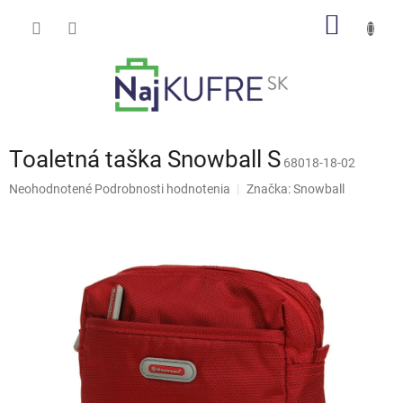
Prejsť
NÁKU
na
obsah
KOŠÍK
Toaletná taška Snowball S
68018-18-02
Priemerné
Neohodnotené
Podrobnosti hodnotenia
Značka:
Snowball
hodnotenie
produktu
je
0,0
z
5
hviezdičiek.