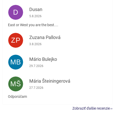
Dusan
D
Hodnotenie obchodu je 5 z 5 hviezdičiek.
5.8.2026
East or West you are the best....
Zuzana Pallová
ZP
Hodnotenie obchodu je 5 z 5 hviezdičiek.
3.8.2026
Mário Bulejko
MB
Hodnotenie obchodu je 5 z 5 hviezdičiek.
29.7.2026
Mária Šteiningerová
MŠ
Hodnotenie obchodu je 5 z 5 hviezdičiek.
27.7.2026
Odporúčam
Zobraziť ďalšie recenzie