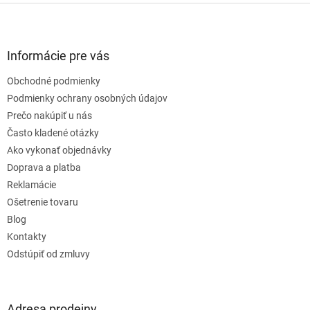
Z
á
p
ä
Informácie pre vás
t
Obchodné podmienky
i
e
Podmienky ochrany osobných údajov
Prečo nakúpiť u nás
Často kladené otázky
Ako vykonať objednávky
Doprava a platba
Reklamácie
Ošetrenie tovaru
Blog
Kontakty
Odstúpiť od zmluvy
Adresa prodejny