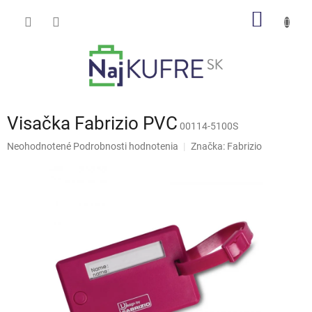
Prejsť
NÁKU
na
obsah
KOŠÍK
Visačka Fabrizio PVC
00114-5100S
Priemerné
Neohodnotené
Podrobnosti hodnotenia
Značka:
Fabrizio
hodnotenie
produktu
je
0,0
z
5
hviezdičiek.