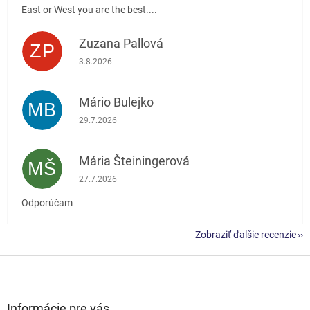
East or West you are the best....
Zuzana Pallová
ZP
Hodnotenie obchodu je 5 z 5 hviezdičiek.
3.8.2026
Mário Bulejko
MB
Hodnotenie obchodu je 5 z 5 hviezdičiek.
29.7.2026
Mária Šteiningerová
MŠ
Hodnotenie obchodu je 5 z 5 hviezdičiek.
27.7.2026
Odporúčam
Zobraziť ďalšie recenzie
Z
á
p
ä
Informácie pre vás