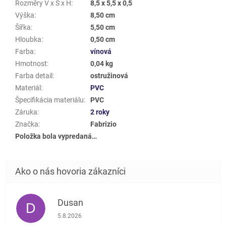
Rozměry V x Š x H
:
8,5 x 5,5 x 0,5
Výška
:
8,50 cm
Šířka
:
5,50 cm
Hloubka
:
0,50 cm
Farba
:
vínová
Hmotnost
:
0,04 kg
Farba detail
:
ostružinová
Materiál
:
PVC
Špecifikácia materiálu
:
PVC
Záruka
:
2 roky
Značka
:
Fabrizio
Položka bola vypredaná…
Dusan
D
Hodnotenie obchodu je 5 z 5 hviezdičiek.
5.8.2026