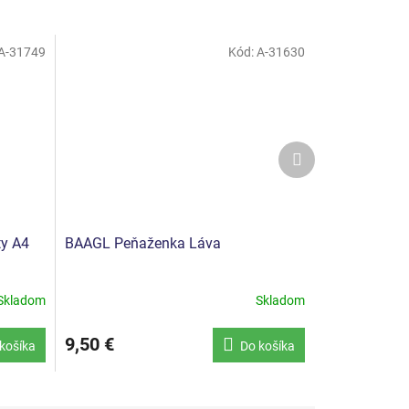
A-31749
Kód:
A-31630
Ďalší
produkt
ty A4
BAAGL Peňaženka Láva
Skladom
Skladom
9,50 €
košíka
Do košíka