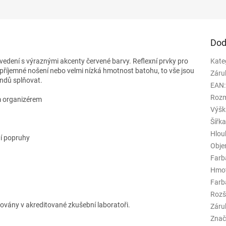
Dod
edení s výraznými akcenty červené barvy.
Reflexní prvky pro
Kate
příjemné nošení nebo velmi nízká hmotnost batohu, to vše jsou
Záru
endů splňovat.
EAN
:
Rozm
m organizérem
Výšk
Šířk
Hlou
ní popruhy
Obj
Farb
Hmo
Farba
Rozš
kovány v akreditované zkušební laboratoři.
Záru
Znač