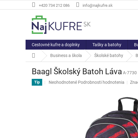
Prejsť
+420 734 212 086
info@najkufre.sk
na
obsah
Cestovné kufre a doplnky
Tašky a batohy
Bu
Domov
Business a škola
Školské batohy
B
Baagl Školský Batoh Láva
A-7730
Priemerné
Neohodnotené
Podrobnosti hodnotenia
Zna
Tip
hodnotenie
produktu
je
0,0
z
5
hviezdičiek.