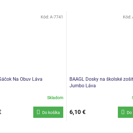
Kód:
A-7741
Kód:
Sáčok Na Obuv Láva
BAAGL Dosky na školské zoši
Jumbo Láva
Skladom
€
6,10 €
Do košíka
Do 