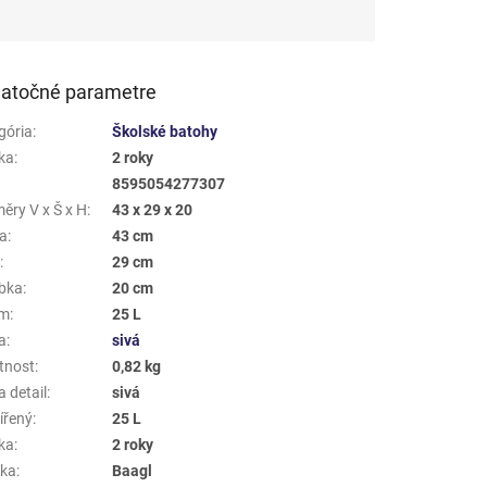
atočné parametre
gória
:
Školské batohy
ka
:
2 roky
8595054277307
ěry V x Š x H
:
43 x 29 x 20
a
:
43 cm
a
:
29 cm
bka
:
20 cm
em
:
25 L
a
:
sivá
tnost
:
0,82 kg
 detail
:
sivá
ířený
:
25 L
ka
:
2 roky
ka
:
Baagl