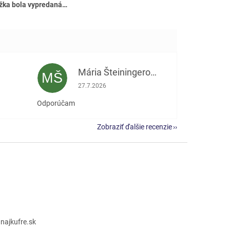
žka bola vypredaná…
Mária Šteiningerová
MŠ
e 5 z 5 hviezdičiek.
Hodnotenie obchodu je 5 z 5 hviezdičiek.
27.7.2026
Odporúčam
Zobraziť ďalšie recenzie
@
najkufre.sk