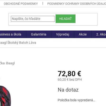
OBCHODNÉ PODMIENKY
PODMIENKY OCHRANY OSOBNÝCH ÚDAJ
HĽADAŤ
siness a škola
Galantéria
Výpredaj
Akcie
2. Ako
aagl Školský Batoh Láva
čka:
Baagl
72,80 €
60,20 € bez DPH
Jednotková
Na dotaz
cena:
Položka bola vypredaná…