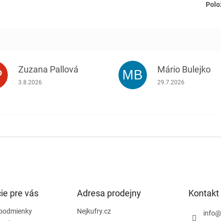
Polo
Zuzana Pallová
Mário Bulejko
P
MB
.
Hodnotenie obchodu je 5 z 5 hviezdičiek.
Hodnotenie obchodu j
3.8.2026
29.7.2026
ie pre vás
Adresa prodejny
Kontakt
podmienky
Nejkufry.cz
info