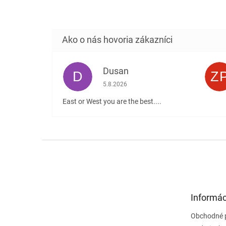
Dusan
D
Z
Hodnotenie obchodu je 5 z 5 hviezdičiek
5.8.2026
East or West you are the best....
Z
á
p
ä
t
Informác
i
e
Obchodné 