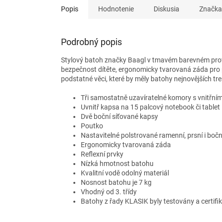
Popis
Hodnotenie
Diskusia
Značka
Podrobný popis
Stylový batoh značky Baagl
v tmavém barevném prov
bezpečnost dítěte, ergonomicky tvarovaná záda pro 
podstatné věci, které by měly batohy nejnovějších tr
Tři samostatně uzavíratelné komory s vnitřní
Uvnitř kapsa na 15 palcový notebook či tablet
Dvě boční síťované kapsy
Poutko
Nastavitelné polstrované ramenní, prsní i boč
Ergonomicky tvarovaná záda
Reflexní prvky
Nízká hmotnost batohu
Kvalitní vodě odolný materiál
Nosnost batohu je 7 kg
Vhodný od 3. třídy
Batohy z řady KLASIK byly testovány a certifi