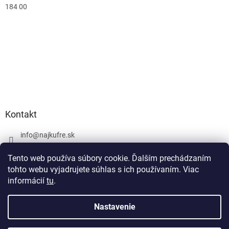
184 00
Kontakt
info
@
najkufre.sk
+420 734 212 086
Tento web používa súbory cookie. Ďalším prechádzaním
Facebook
tohto webu vyjadrujete súhlas s ich používaním. Viac
informácií
tu
.
Nastavenie
Vytvoril Shoptet