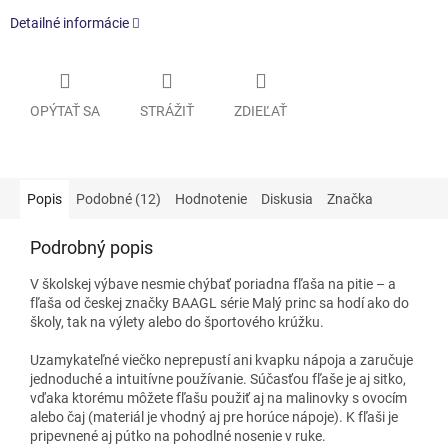
Detailné informácie
OPÝTAŤ SA
STRÁŽIŤ
ZDIEĽAŤ
Popis
Podobné (12)
Hodnotenie
Diskusia
Značka
Podrobný popis
V školskej výbave nesmie chýbať poriadna fľaša na pitie – a
fľaša od českej značky BAAGL série Malý princ sa hodí ako do
školy, tak na výlety alebo do športového krúžku.
Uzamykateľné viečko neprepustí ani kvapku nápoja a zaručuje
jednoduché a intuitívne používanie. Súčasťou fľaše je aj sitko,
vďaka ktorému môžete fľašu použiť aj na malinovky s ovocím
alebo čaj (materiál je vhodný aj pre horúce nápoje). K fľaši je
pripevnené aj pútko na pohodlné nosenie v ruke.