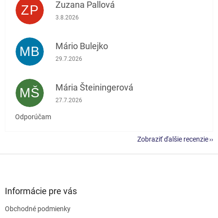
Zuzana Pallová
ZP
Hodnotenie obchodu je 5 z 5 hviezdičiek.
3.8.2026
Mário Bulejko
MB
Hodnotenie obchodu je 5 z 5 hviezdičiek.
29.7.2026
Mária Šteiningerová
MŠ
Hodnotenie obchodu je 5 z 5 hviezdičiek.
27.7.2026
Odporúčam
Zobraziť ďalšie recenzie
Z
á
p
ä
Informácie pre vás
t
Obchodné podmienky
i