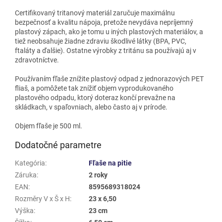
Certifikovaný tritanový materiál zaručuje maximálnu
bezpečnosť a kvalitu nápoja, pretože nevydáva nepríjemný
plastový zápach, ako je tomu u iných plastových materiálov, a
tiež neobsahuje žiadne zdraviu škodlivé látky (BPA, PVC,
ftaláty a ďalšie). Ostatne výrobky z tritánu sa používajú aj v
zdravotníctve.
Používaním fľaše znížite plastový odpad z jednorazových PET
fliaš, a pomôžete tak znížiť objem vyprodukovaného
plastového odpadu, ktorý doteraz končí prevažne na
skládkach, v spaľovniach, alebo často aj v prírode.
Objem fľaše je 500 ml.
Dodatočné parametre
Kategória
:
Fľaše na pitie
Záruka
:
2 roky
EAN
:
8595689318024
Rozměry V x Š x H
:
23 x 6,50
Výška
:
23 cm