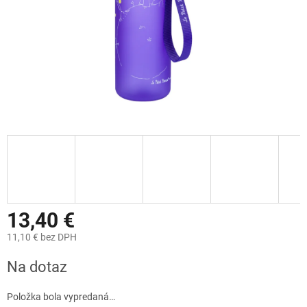
13,40 €
11,10 € bez DPH
Jednotková
Na dotaz
cena:
Položka bola vypredaná…