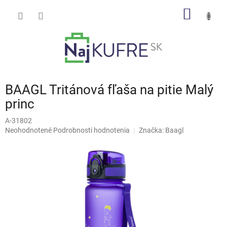
Prejsť
NÁKU
na
obsah
KOŠÍK
BAAGL Tritánová fľaša na pitie Malý
princ
A-31802
Priemerné
Neohodnotené
Podrobnosti hodnotenia
Značka:
Baagl
hodnotenie
produktu
je
0,0
z
5
hviezdičiek.