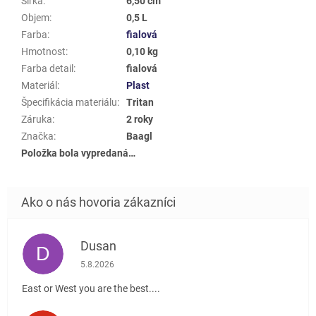
Šířka
:
6,50 cm
Objem
:
0,5 L
Farba
:
fialová
Hmotnost
:
0,10 kg
Farba detail
:
fialová
Materiál
:
Plast
Špecifikácia materiálu
:
Tritan
Záruka
:
2 roky
Značka
:
Baagl
Položka bola vypredaná…
Dusan
D
Hodnotenie obchodu je 5 z 5 hviezdičiek.
5.8.2026
East or West you are the best....