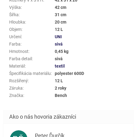
Výška
:
42 cm
Šířka
:
31 cm
Hloubka
:
20 cm
Objem
:
12 L
Určení
:
UNI
Farba
:
sivá
Hmotnost
:
0,45 kg
Farba detail
:
sivá
Materiál
:
textil
Špecifikácia materiálu
:
polyester 600D
Rozšířený
:
12 L
Záruka
:
2 roky
Značka
:
Bench
Peter Ďurčík