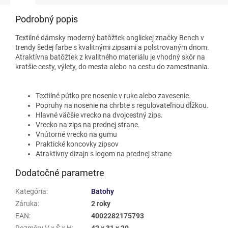
Podrobný popis
Textilné dámsky moderný batôžtek anglickej značky Bench v
trendy šedej farbe s kvalitnými zipsami a polstrovaným dnom.
Atraktívna batôžtek z kvalitného materiálu je vhodný skôr na
kratšie cesty, výlety, do mesta alebo na cestu do zamestnania.
Textilné pútko pre nosenie v ruke alebo zavesenie.
Popruhy na nosenie na chrbte s regulovateľnou dĺžkou.
Hlavné väčšie vrecko na dvojcestný zips.
Vrecko na zips na prednej strane.
Vnútorné vrecko na gumu
Praktické koncovky zipsov
Atraktívny dizajn s logom na prednej strane
Dodatočné parametre
Kategória
:
Batohy
Záruka
:
2 roky
EAN
:
4002282175793
Rozměry V x Š x H
:
42 x 31 x 20