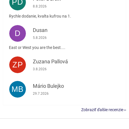
PĎ
Hodnotenie obchodu je 5 z 5 hviezdičiek.
8.8.2026
Rychle dodanie, kvalta kufrou na 1.
Dusan
D
Hodnotenie obchodu je 5 z 5 hviezdičiek.
5.8.2026
East or West you are the best....
Zuzana Pallová
ZP
Hodnotenie obchodu je 5 z 5 hviezdičiek.
3.8.2026
Mário Bulejko
MB
Hodnotenie obchodu je 5 z 5 hviezdičiek.
29.7.2026
Zobraziť ďalšie recenzie
Z
á