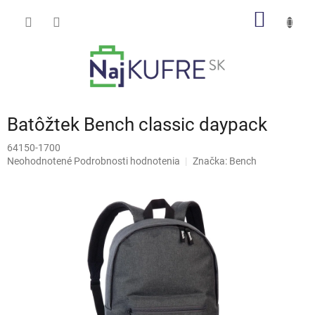
Prejsť
NÁKU
na
obsah
KOŠÍK
Batôžtek Bench classic daypack
64150-1700
Priemerné
Neohodnotené
Podrobnosti hodnotenia
Značka:
Bench
hodnotenie
produktu
je
0,0
z
5
hviezdičiek.