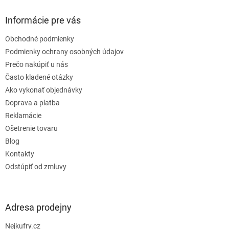
p
ä
Informácie pre vás
t
Obchodné podmienky
i
e
Podmienky ochrany osobných údajov
Prečo nakúpiť u nás
Často kladené otázky
Ako vykonať objednávky
Doprava a platba
Reklamácie
Ošetrenie tovaru
Blog
Kontakty
Odstúpiť od zmluvy
Adresa prodejny
Nejkufry.cz