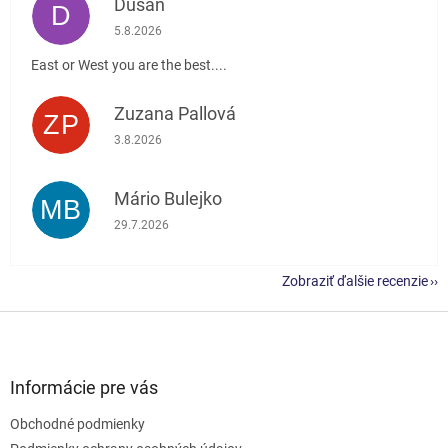
Dusan
D
Hodnotenie obchodu je 5 z 5 hviezdičiek.
5.8.2026
East or West you are the best....
Zuzana Pallová
ZP
Hodnotenie obchodu je 5 z 5 hviezdičiek.
3.8.2026
Mário Bulejko
MB
Hodnotenie obchodu je 5 z 5 hviezdičiek.
29.7.2026
Zobraziť ďalšie recenzie
Z
á
p
ä
Informácie pre vás
t
Obchodné podmienky
i