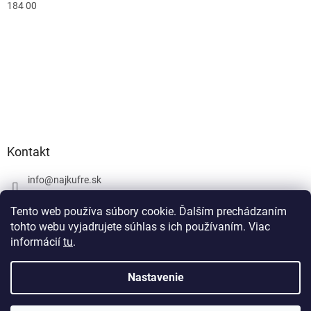
184 00
Kontakt
info
@
najkufre.sk
+420 734 212 086
Tento web používa súbory cookie. Ďalším prechádzaním
Facebook
tohto webu vyjadrujete súhlas s ich používaním. Viac
informácií
tu
.
Nastavenie
Vytvoril Shoptet