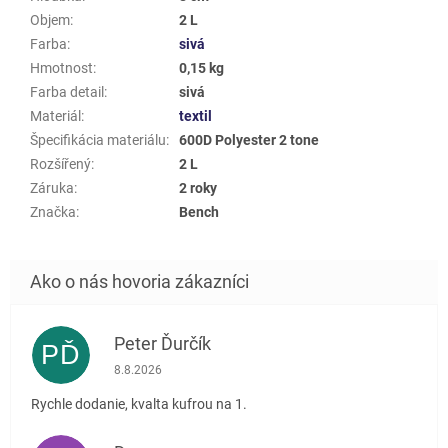
Objem
:
2 L
Farba
:
sivá
Hmotnost
:
0,15 kg
Farba detail
:
sivá
Materiál
:
textil
Špecifikácia materiálu
:
600D Polyester 2 tone
Rozšířený
:
2 L
Záruka
:
2 roky
Značka
:
Bench
Peter Ďurčík
PĎ
Hodnotenie obchodu je 5 z 5 hviezdičiek.
8.8.2026
Rychle dodanie, kvalta kufrou na 1.