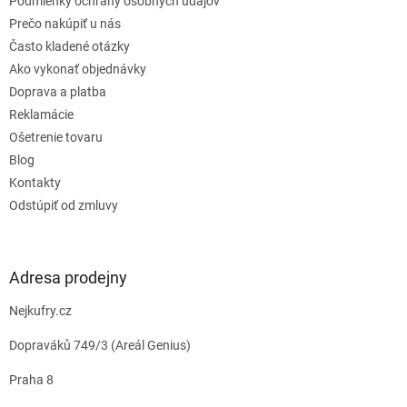
e
Podmienky ochrany osobných údajov
Prečo nakúpiť u nás
Často kladené otázky
Ako vykonať objednávky
Doprava a platba
Reklamácie
Ošetrenie tovaru
Blog
Kontakty
Odstúpiť od zmluvy
Adresa prodejny
Nejkufry.cz
Dopraváků 749/3 (Areál Genius)
Praha 8