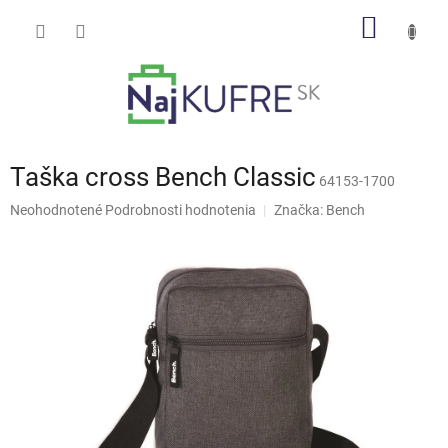
Prejsť
NÁKU
na
obsah
KOŠÍK
Taška cross Bench Classic
64153-1700
Priemerné
Neohodnotené
Podrobnosti hodnotenia
Značka:
Bench
hodnotenie
produktu
je
0,0
z
5
hviezdičiek.