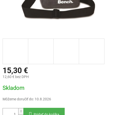
15,30 €
12,60 € bez DPH
Jednotková
Skladom
cena:
Môžeme doručiť do:
10.8.2026
Pridať do košíka