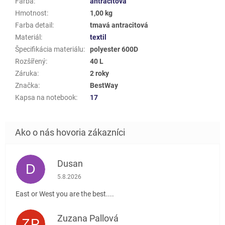
Farba
:
antracitová
Hmotnost
:
1,00 kg
Farba detail
:
tmavá antracitová
Materiál
:
textil
Špecifikácia materiálu
:
polyester 600D
Rozšířený
:
40 L
Záruka
:
2 roky
Značka
:
BestWay
Kapsa na notebook
:
17
Dusan
D
Hodnotenie obchodu je 5 z 5 hviezdičiek.
5.8.2026
East or West you are the best....
Zuzana Pallová
ZP