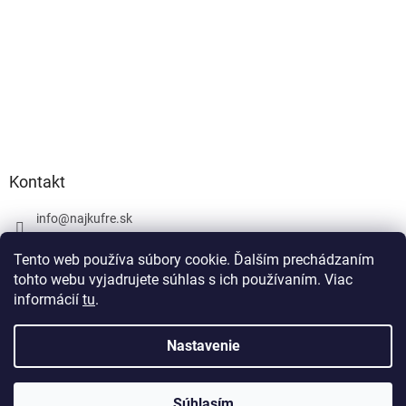
Kontakt
info
@
najkufre.sk
+420 734 212 086
Tento web používa súbory cookie. Ďalším prechádzaním
Facebook
tohto webu vyjadrujete súhlas s ich používaním. Viac
informácií
tu
.
Nastavenie
Vytvoril Shoptet
Súhlasím
Copyright 2026
najkufre.sk
. Všetky práva vyhradené.