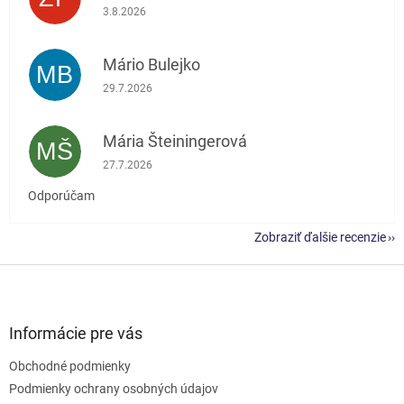
Hodnotenie obchodu je 5 z 5 hviezdičiek.
3.8.2026
Mário Bulejko
MB
Hodnotenie obchodu je 5 z 5 hviezdičiek.
29.7.2026
Mária Šteiningerová
MŠ
Hodnotenie obchodu je 5 z 5 hviezdičiek.
27.7.2026
Odporúčam
Zobraziť ďalšie recenzie
Z
á
p
ä
Informácie pre vás
t
Obchodné podmienky
i
e
Podmienky ochrany osobných údajov