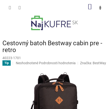
Prejsť
NÁKU
na
obsah
KOŠÍK
Cestovný batoh Bestway cabin pre -
retro
40223-1701
Priemerné
Neohodnotené
Podrobnosti hodnotenia
Značka:
BestWay
Tip
hodnotenie
produktu
je
0,0
z
5
hviezdičiek.