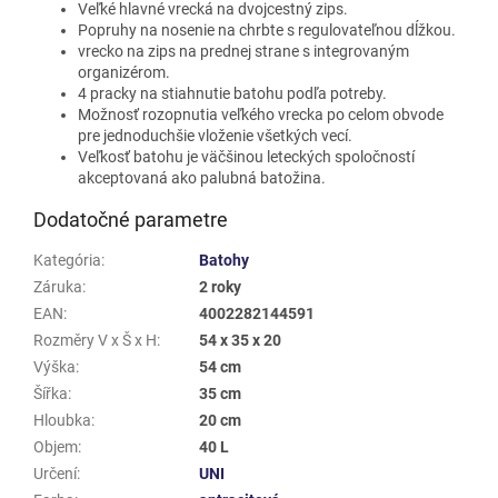
Veľké hlavné vrecká na dvojcestný zips.
Popruhy na nosenie na chrbte s regulovateľnou dĺžkou.
vrecko na zips na prednej strane s integrovaným
organizérom.
4 pracky na stiahnutie batohu podľa potreby.
Možnosť rozopnutia veľkého vrecka po celom obvode
pre jednoduchšie vloženie všetkých vecí.
Veľkosť batohu je väčšinou leteckých spoločností
akceptovaná ako palubná batožina.
Dodatočné parametre
Kategória
:
Batohy
Záruka
:
2 roky
EAN
:
4002282144591
Rozměry V x Š x H
:
54 x 35 x 20
Výška
:
54 cm
Šířka
:
35 cm
Hloubka
:
20 cm
Objem
:
40 L
Určení
:
UNI