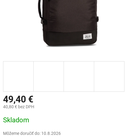
49,40 €
40,80 € bez DPH
Jednotková
Skladom
cena:
Môžeme doručiť do:
10.8.2026