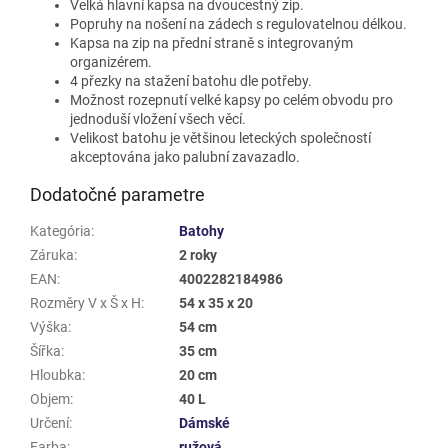
Velká hlavní kapsa na dvoucestný zip.
Popruhy na nošení na zádech s regulovatelnou délkou.
Kapsa na zip na přední straně s integrovaným
organizérem.
4 přezky na stažení batohu dle potřeby.
Možnost rozepnutí velké kapsy po celém obvodu pro
jednoduší vložení všech věcí.
Velikost batohu je většinou leteckých společností
akceptována jako palubní zavazadlo.
Dodatočné parametre
Kategória
:
Batohy
Záruka
:
2 roky
EAN
:
4002282184986
Rozměry V x Š x H
:
54 x 35 x 20
Výška
:
54 cm
Šířka
:
35 cm
Hloubka
:
20 cm
Objem
:
40 L
Určení
:
Dámské
Farba
:
ružová