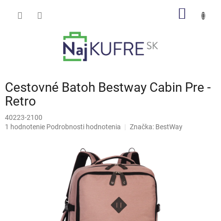
Prejsť
NÁKU
na
obsah
KOŠÍK
Cestovné Batoh Bestway Cabin Pre -
Retro
40223-2100
Priemerné
1 hodnotenie
Podrobnosti hodnotenia
Značka:
BestWay
hodnotenie
produktu
je
5,0
z
5
hviezdičiek.