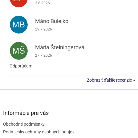
Hodnotenie obchodu je 5 z 5 hviezdičiek.
3.8.2026
Mário Bulejko
MB
Hodnotenie obchodu je 5 z 5 hviezdičiek.
29.7.2026
Mária Šteiningerová
MŠ
Hodnotenie obchodu je 5 z 5 hviezdičiek.
27.7.2026
Odporúčam
Zobraziť ďalšie recenzie
Z
á
p
ä
Informácie pre vás
t
Obchodné podmienky
i
e
Podmienky ochrany osobných údajov