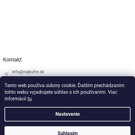
Kontakt
info
@
najkufre.sk
+420 734 212 086
Tento web používa súbory cookie. Ďalším prechádzaním
Facebook
tohto webu vyjadrujete súhlas s ich používaním. Viac
informácií
tu
.
Nastavenie
Vytvoril Shoptet
Súhlasím
Copyright 2026
najkufre.sk
. Všetky práva vyhradené.