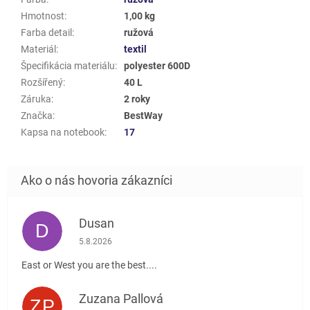
Hmotnost
:
1,00 kg
Farba detail
:
ružová
Materiál
:
textil
Špecifikácia materiálu
:
polyester 600D
Rozšířený
:
40 L
Záruka
:
2 roky
Značka
:
BestWay
Kapsa na notebook
:
17
Dusan
D
Hodnotenie obchodu je 5 z 5 hviezdičiek.
5.8.2026
East or West you are the best....
Zuzana Pallová
ZP