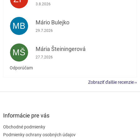
Hodnotenie obchodu je 5 z 5 hviezdičiek.
3.8.2026
Mário Bulejko
MB
Hodnotenie obchodu je 5 z 5 hviezdičiek.
29.7.2026
Mária Šteiningerová
MŠ
Hodnotenie obchodu je 5 z 5 hviezdičiek.
27.7.2026
Odporúčam
Zobraziť ďalšie recenzie
Z
á
p
ä
Informácie pre vás
t
Obchodné podmienky
i
e
Podmienky ochrany osobných údajov