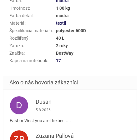
Farba
:
modrá
Hmotnost
:
1,00 kg
Farba detail
:
modrá
Materiál
:
textil
Špecifikácia materiálu
:
polyester 600D
Rozšířený
:
40 L
Záruka
:
2 roky
Značka
:
BestWay
Kapsa na notebook
:
17
Dusan
D
Hodnotenie obchodu je 5 z 5 hviezdičiek.
5.8.2026
East or West you are the best....
Zuzana Pallová
ZP