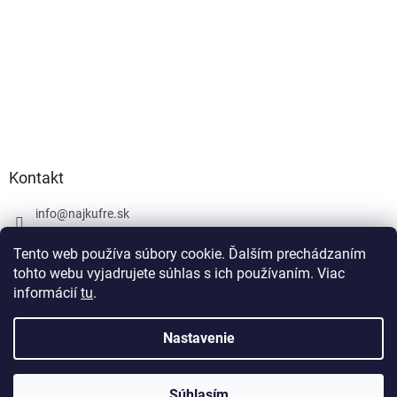
Kontakt
info
@
najkufre.sk
+420 734 212 086
Tento web používa súbory cookie. Ďalším prechádzaním
Facebook
tohto webu vyjadrujete súhlas s ich používaním. Viac
informácií
tu
.
Nastavenie
Vytvoril Shoptet
Súhlasím
Copyright 2026
najkufre.sk
. Všetky práva vyhradené.