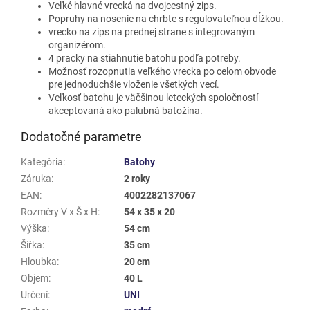
Veľké hlavné vrecká na dvojcestný zips.
Popruhy na nosenie na chrbte s regulovateľnou dĺžkou.
vrecko na zips na prednej strane s integrovaným
organizérom.
4 pracky na stiahnutie batohu podľa potreby.
Možnosť rozopnutia veľkého vrecka po celom obvode
pre jednoduchšie vloženie všetkých vecí.
Veľkosť batohu je väčšinou leteckých spoločností
akceptovaná ako palubná batožina.
Dodatočné parametre
Kategória
:
Batohy
Záruka
:
2 roky
EAN
:
4002282137067
Rozměry V x Š x H
:
54 x 35 x 20
Výška
:
54 cm
Šířka
:
35 cm
Hloubka
:
20 cm
Objem
:
40 L
Určení
:
UNI