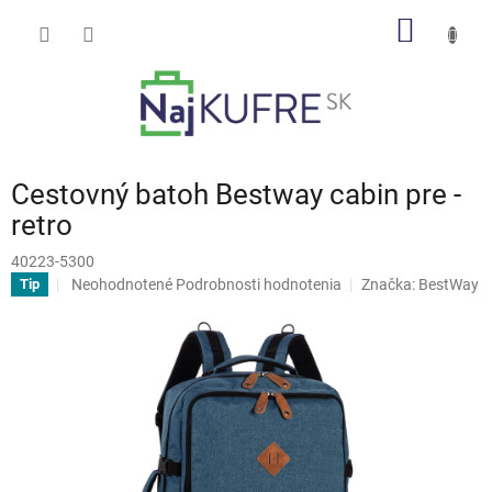
Prejsť
NÁKU
na
obsah
KOŠÍK
Cestovný batoh Bestway cabin pre -
retro
40223-5300
Priemerné
Neohodnotené
Podrobnosti hodnotenia
Značka:
BestWay
Tip
hodnotenie
produktu
je
0,0
z
5
hviezdičiek.