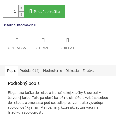
Pridať do košíka
Detailné informácie
OPÝTAŤ SA
STRÁŽIŤ
ZDIEĽAŤ
Popis
Podobné (4)
Hodnotenie
Diskusia
Značka
Podrobný popis
Elegantná taška do lietadla
francúzskej značky Snowball
v
červenej farbe. Túto palubnú batožinu si môžete vziať so sebou
do lietadla a zmestí sa pod sedadlo pred vami, ako vyžaduje
spoločnosť Ryanair. Má rozmery, ktoré akceptuje väčšina
leteckých spoločností.