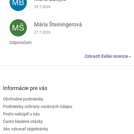
MB
Hodnotenie obchodu je 5 z 5 hviezdičiek.
29.7.2026
Mária Šteiningerová
MŠ
Hodnotenie obchodu je 5 z 5 hviezdičiek.
27.7.2026
Odporúčam
Zobraziť ďalšie recenzie
Z
á
p
ä
Informácie pre vás
t
Obchodné podmienky
i
e
Podmienky ochrany osobných údajov
Prečo nakúpiť u nás
Často kladené otázky
Ako vykonať objednávky