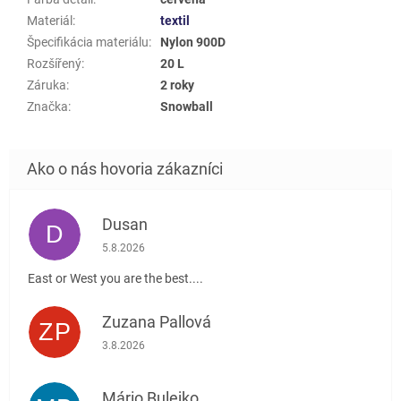
Materiál
:
textil
Špecifikácia materiálu
:
Nylon 900D
Rozšířený
:
20 L
Záruka
:
2 roky
Značka
:
Snowball
Dusan
D
Hodnotenie obchodu je 5 z 5 hviezdičiek.
5.8.2026
East or West you are the best....
Zuzana Pallová
ZP
Hodnotenie obchodu je 5 z 5 hviezdičiek.
3.8.2026
Mário Bulejko