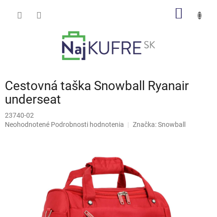
Prejsť
NÁKU
na
obsah
KOŠÍK
Cestovná taška Snowball Ryanair
underseat
23740-02
Priemerné
Neohodnotené
Podrobnosti hodnotenia
Značka:
Snowball
hodnotenie
produktu
je
0,0
z
5
hviezdičiek.