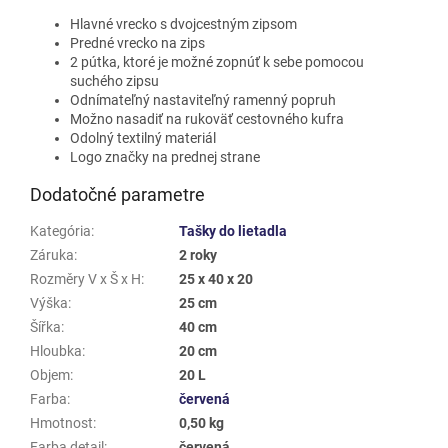
Hlavné vrecko s dvojcestným zipsom
Predné vrecko na zips
2 pútka, ktoré je možné zopnúť k sebe pomocou
suchého zipsu
Odnímateľný nastaviteľný ramenný popruh
Možno nasadiť na rukoväť cestovného kufra
Odolný textilný materiál
Logo značky na prednej strane
Dodatočné parametre
Kategória
:
Tašky do lietadla
Záruka
:
2 roky
Rozměry V x Š x H
:
25 x 40 x 20
Výška
:
25 cm
Šířka
:
40 cm
Hloubka
:
20 cm
Objem
:
20 L
Farba
:
červená
Hmotnost
:
0,50 kg
Farba detail
:
červená