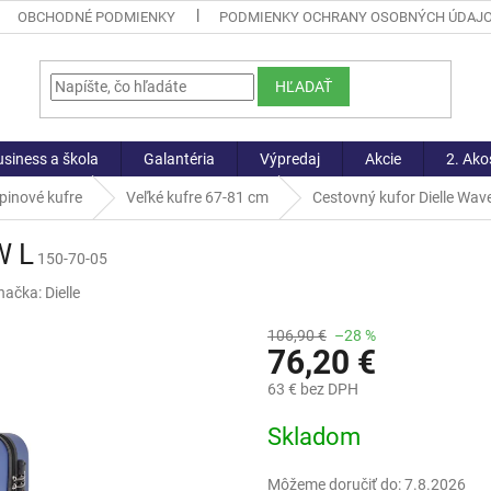
OBCHODNÉ PODMIENKY
PODMIENKY OCHRANY OSOBNÝCH ÚDAJ
HĽADAŤ
siness a škola
Galantéria
Výpredaj
Akcie
2. Ako
pinové kufre
Veľké kufre 67-81 cm
Cestovný kufor Dielle Wav
W L
150-70-05
načka:
Dielle
106,90 €
–28 %
76,20 €
63 € bez DPH
Jednotková
Skladom
cena:
Môžeme doručiť do:
7.8.2026