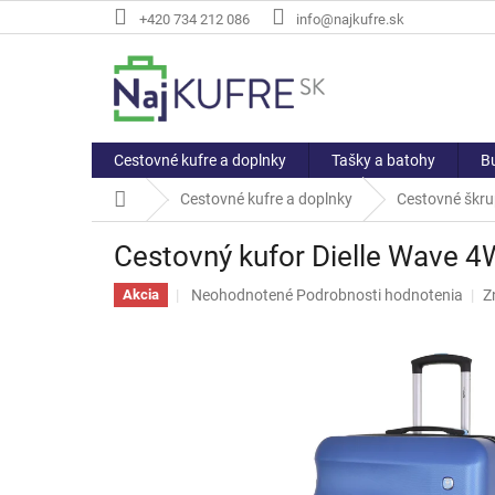
Prejsť
+420 734 212 086
info@najkufre.sk
na
obsah
Cestovné kufre a doplnky
Tašky a batohy
Bu
Domov
Cestovné kufre a doplnky
Cestovné škru
Cestovný kufor Dielle Wave 4
Priemerné
Neohodnotené
Podrobnosti hodnotenia
Z
Akcia
hodnotenie
produktu
je
0,0
z
5
hviezdičiek.