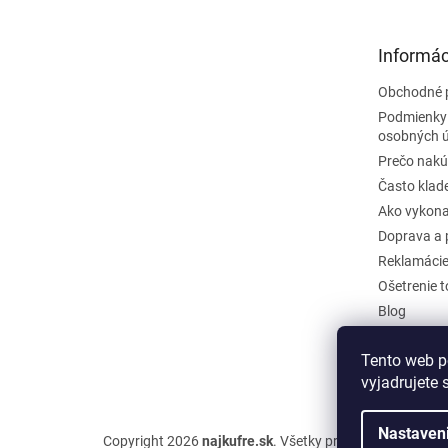
ä
t
Informác
i
e
Obchodné 
Podmienky
osobných 
Prečo nakú
Často klad
Ako vykona
Doprava a 
Reklamáci
Ošetrenie 
Blog
Kontakty
Tento web p
Odstúpiť o
vyjadrujete 
Nastaven
Copyright 2026
najkufre.sk
. Všetky práva vyhradené.