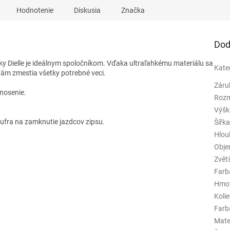
Hodnotenie
Diskusia
Značka
Dod
ky Dielle je ideálnym spoločníkom. Vďaka ultraľahkému materiálu sa
Kate
Vám zmestia všetky potrebné veci.
Záru
nosenie.
Rozm
Výšk
fra na zamknutie jazdcov zipsu.
Šířk
Hlou
Obj
Zvět
Farb
Hmo
Koli
Farba
Mate