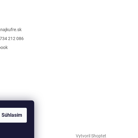
@
najkufre.sk
734 212 086
book
Súhlasím
Vytvoril Shoptet