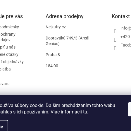
ie pre vás
Adresa prodejny
Kontakt
podmienky
Nejkufry.cz
info
 ochrany
+420 
Dopraváků 749/3 (Areál
údajov
Genius)
Face
piť u nás
ené otázky
Praha 8
ť objednávky
184 00
platba
e
tovaru
oužíva súbory cookie. Ďalším prechádzaním tohto webu
d zmluvy
súhlas s ich používaním. Viac informácií
tu
.
ie