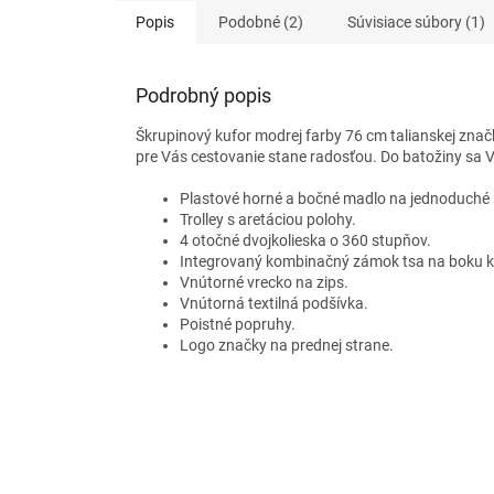
Popis
Podobné (2)
Súvisiace súbory (1)
Podrobný popis
Škrupinový kufor modrej farby 76 cm talianskej znač
pre Vás cestovanie stane radosťou. Do batožiny sa 
Plastové horné a bočné madlo na jednoduché 
Trolley s aretáciou polohy.
4 otočné dvojkolieska o 360 stupňov.
Integrovaný kombinačný zámok tsa na boku ku
Vnútorné vrecko na zips.
Vnútorná textilná podšívka.
Poistné popruhy.
Logo značky na prednej strane.