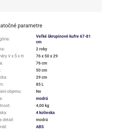
atočné parametre
Veľké škrupinové kufre 67-81
gória
:
cm
ka
:
2 roky
ěry V x Š x H
:
76 x 50 x 29
a
:
76 cm
a
:
50 cm
bka
:
29 cm
em
:
85 L
šení objemu
:
Ne
a
:
modrá
tnost
:
4,00 kg
eska
:
4 kolieska
 detail
:
modrá
riál
:
ABS