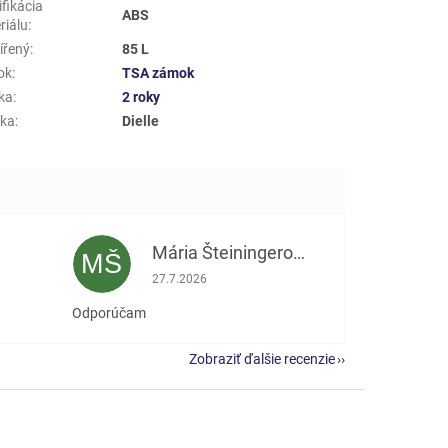
fikácia
ABS
riálu
:
ířený
:
85 L
ok
:
TSA zámok
ka
:
2 roky
ka
:
Dielle
Mária Šteiningerová
MŠ
e 5 z 5 hviezdičiek.
Hodnotenie obchodu je 5 z 5 hviezdičiek.
27.7.2026
Odporúčam
Zobraziť ďalšie recenzie