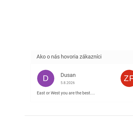
Dusan
D
Z
Hodnotenie obchodu je 5 z 5 hviezdičiek
5.8.2026
East or West you are the best....
Z
á
p