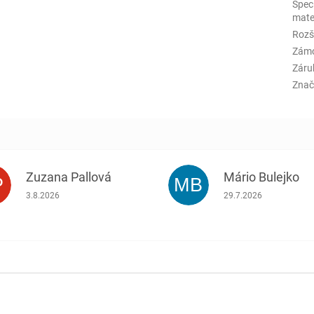
Špeci
mate
Rozš
Zám
Záru
Znač
Zuzana Pallová
Mário Bulejko
P
MB
.
Hodnotenie obchodu je 5 z 5 hviezdičiek.
Hodnotenie obchodu j
3.8.2026
29.7.2026