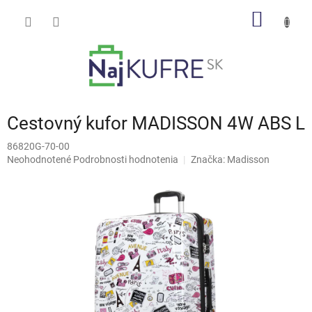
Prejsť
NÁKU
na
obsah
KOŠÍK
Cestovný kufor MADISSON 4W ABS L
86820G-70-00
Priemerné
Neohodnotené
Podrobnosti hodnotenia
Značka:
Madisson
hodnotenie
produktu
je
0,0
z
5
hviezdičiek.