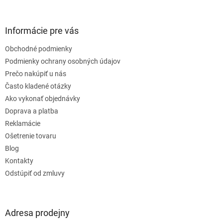
á
p
ä
Informácie pre vás
t
Obchodné podmienky
i
e
Podmienky ochrany osobných údajov
Prečo nakúpiť u nás
Často kladené otázky
Ako vykonať objednávky
Doprava a platba
Reklamácie
Ošetrenie tovaru
Blog
Kontakty
Odstúpiť od zmluvy
Adresa prodejny