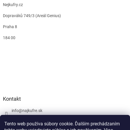
Nejkufry.cz
Dopraváků 749/3 (Areál Genius)
Praha 8
184 00
Kontakt
info
@
najkufre.sk
+420 734 212 086
Tento web používa súbory cookie. Ďalším prechádzaním
Facebook