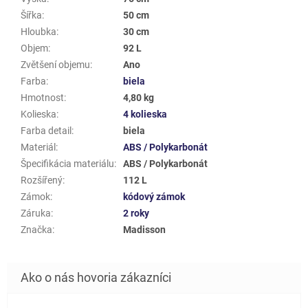
Šířka
:
50 cm
Hloubka
:
30 cm
Objem
:
92 L
Zvětšení objemu
:
Ano
Farba
:
biela
Hmotnost
:
4,80 kg
Kolieska
:
4 kolieska
Farba detail
:
biela
Materiál
:
ABS / Polykarbonát
Špecifikácia materiálu
:
ABS / Polykarbonát
Rozšířený
:
112 L
Zámok
:
kódový zámok
Záruka
:
2 roky
Značka
:
Madisson