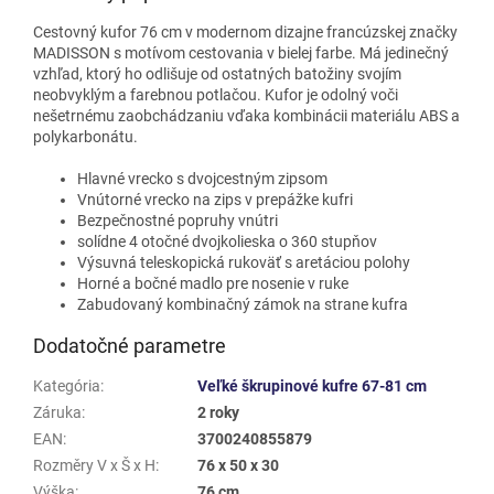
Cestovný kufor 76 cm v modernom dizajne francúzskej značky
MADISSON s motívom cestovania v bielej farbe. Má jedinečný
vzhľad, ktorý ho odlišuje od ostatných batožiny svojím
neobvyklým a farebnou potlačou. Kufor je odolný voči
nešetrnému zaobchádzaniu vďaka kombinácii materiálu ABS a
polykarbonátu.
Hlavné vrecko s dvojcestným zipsom
Vnútorné vrecko na zips v prepážke kufri
Bezpečnostné popruhy vnútri
solídne 4 otočné dvojkolieska o 360 stupňov
Výsuvná teleskopická rukoväť s aretáciou polohy
Horné a bočné madlo pre nosenie v ruke
Zabudovaný kombinačný zámok na strane kufra
Dodatočné parametre
Kategória
:
Veľké škrupinové kufre 67-81 cm
Záruka
:
2 roky
EAN
:
3700240855879
Rozměry V x Š x H
:
76 x 50 x 30
Výška
:
76 cm