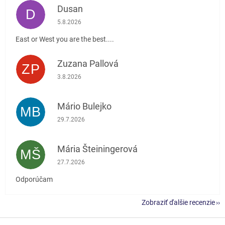
Dusan
D
Hodnotenie obchodu je 5 z 5 hviezdičiek.
5.8.2026
East or West you are the best....
Zuzana Pallová
ZP
Hodnotenie obchodu je 5 z 5 hviezdičiek.
3.8.2026
Mário Bulejko
MB
Hodnotenie obchodu je 5 z 5 hviezdičiek.
29.7.2026
Mária Šteiningerová
MŠ
Hodnotenie obchodu je 5 z 5 hviezdičiek.
27.7.2026
Odporúčam
Zobraziť ďalšie recenzie
Z