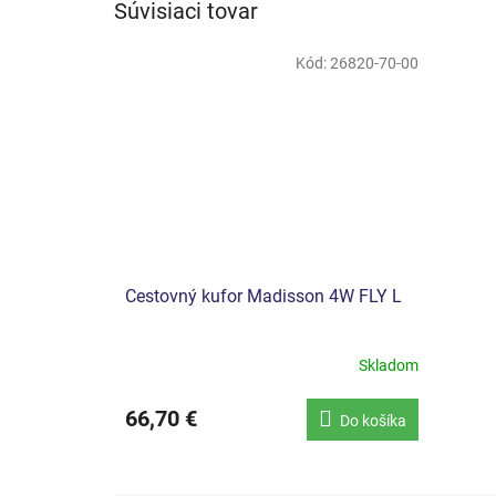
Súvisiaci tovar
Kód:
26820-70-00
Cestovný kufor Madisson 4W FLY L
Skladom
66,70 €
Do košíka