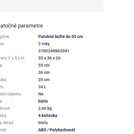
atočné parametre
gória
:
Palubné kufre do 55 cm
ka
:
2 roky
3700240863041
ěry V x Š x H
:
55 x 36 x 20
a
:
55 cm
a
:
36 cm
bka
:
20 cm
em
:
34 L
šení objemu
:
Ne
a
:
biela
tnost
:
2,60 kg
eska
:
4 kolieska
 detail
:
biela
riál
:
ABS / Polykarbonát