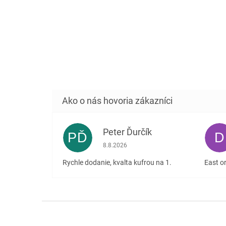
Peter Ďurčík
PĎ
D
Hodnotenie obchodu je 5 z 5 hviezdičiek
8.8.2026
Rychle dodanie, kvalta kufrou na 1.
East or
Z
á