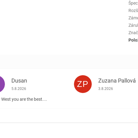
Špeci
Rozš
Zám
Záru
Znač
Polo
Dusan
Zuzana Pallová
ZP
.
Hodnotenie obchodu je 5 z 5 hviezdičiek.
Hodnotenie obchodu j
5.8.2026
3.8.2026
 West you are the best....