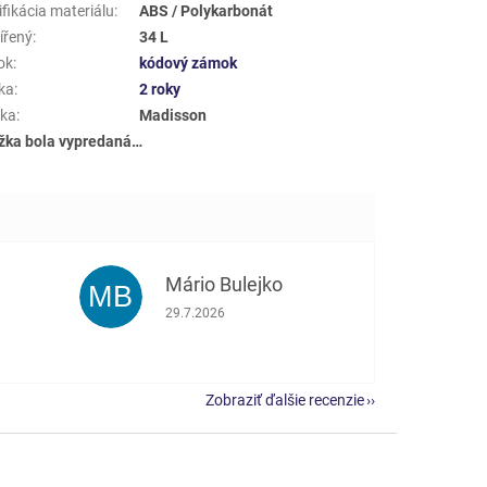
fikácia materiálu
:
ABS / Polykarbonát
ířený
:
34 L
ok
:
kódový zámok
ka
:
2 roky
ka
:
Madisson
žka bola vypredaná…
Mário Bulejko
MB
e 5 z 5 hviezdičiek.
Hodnotenie obchodu je 5 z 5 hviezdičiek.
29.7.2026
Zobraziť ďalšie recenzie