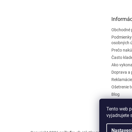
p
ä
t
Informác
i
e
Obchodné 
Podmienky
osobných 
Prečo nakú
Často klad
Ako vykona
Doprava a 
Reklamáci
Ošetrenie 
Blog
Kontakty
Tento web p
Odstúpiť o
vyjadrujete 
Nastaven