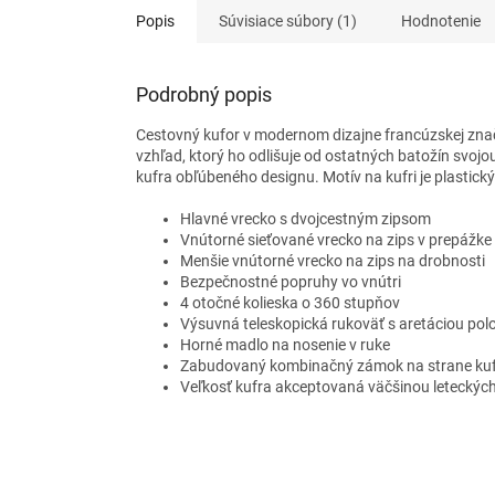
Popis
Súvisiace súbory (1)
Hodnotenie
Podrobný popis
Cestovný kufor v modernom dizajne francúzskej znač
vzhľad, ktorý ho odlišuje od ostatných batožín svoj
kufra obľúbeného designu. Motív na kufri je plastic
Hlavné vrecko s dvojcestným zipsom
Vnútorné sieťované vrecko na zips v prepážke
Menšie vnútorné vrecko na zips na drobnosti
Bezpečnostné popruhy vo vnútri
4 otočné kolieska o 360 stupňov
Výsuvná teleskopická rukoväť s aretáciou pol
Horné madlo na nosenie v ruke
Zabudovaný kombinačný zámok na strane ku
Veľkosť kufra akceptovaná väčšinou leteckýc