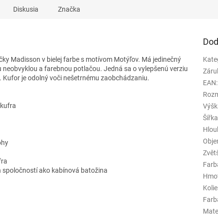
Diskusia
Značka
Dod
ky Madisson v bielej farbe s motívom Motýľov. Má jedinečný
Kate
ou neobvyklou a farebnou potlačou. Jedná sa o vylepšenú verziu
Záru
ký. Kufor je odolný voči nešetrnému zaobchádzaniu.
EAN
:
Rozm
 kufra
Výšk
Šířk
Hlou
Obj
ohy
Zvět
fra
Farb
h spoločností ako kabínová batožina
Hmo
Koli
Farba
Mate