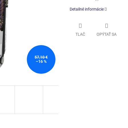
Detailné informácie
TLAČ
OPÝTAŤ SA
57,10 €
–16 %