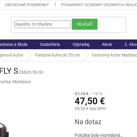
OBCHODNÉ PODMIENKY
PODMIENKY OCHRANY OSOBNÝCH ÚDAJ
HĽADAŤ
siness a škola
Galantéria
Výpredaj
Akcie
2. Ako
pinové kufre
Palubné kufre do 55 cm
Cestovný kufor Madiss
FLY S
26820-50-00
načka:
Madisson
57,10 €
–16 %
47,50 €
39,30 € bez DPH
Jednotková
Na dotaz
cena:
Položka bola vypredaná…