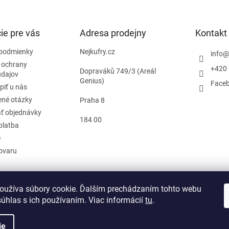
ie pre vás
Adresa prodejny
Kontakt
podmienky
Nejkufry.cz
info
 ochrany
+420 
Dopraváků 749/3 (Areál
údajov
Genius)
Face
piť u nás
ené otázky
Praha 8
ť objednávky
184 00
platba
e
tovaru
oužíva súbory cookie. Ďalším prechádzaním tohto webu
d zmluvy
súhlas s ich používaním. Viac informácií
tu
.
ie