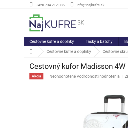
Prejsť
+420 734 212 086
info@najkufre.sk
na
obsah
Cestovné kufre a doplnky
Tašky a batohy
Bu
Domov
Cestovné kufre a doplnky
Cestovné škru
Cestovný kufor Madisson 4W 
Priemerné
Neohodnotené
Podrobnosti hodnotenia
Z
Akcia
hodnotenie
produktu
je
0,0
z
5
hviezdičiek.