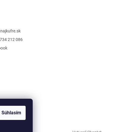
@
najkufre.sk
734 212 086
book
Súhlasím