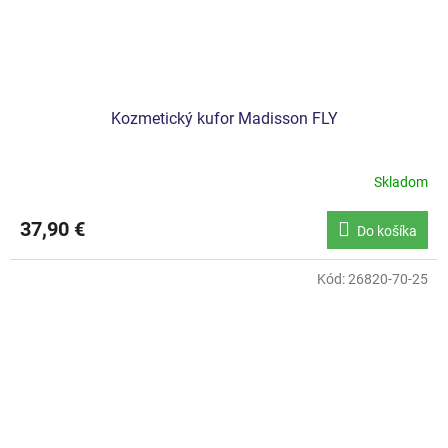
Kozmetický kufor Madisson FLY
Skladom
Priemerné
hodnotenie
produktu
37,90 €
Do košíka
je
5,0
z
Kód:
26820-70-25
5
hviezdičiek.