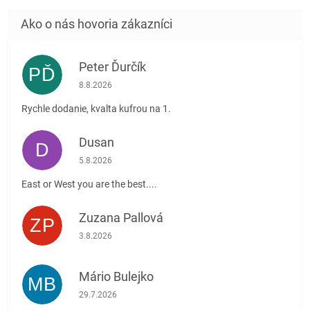
Peter Ďurčík
PĎ
Hodnotenie obchodu je 5 z 5 hviezdičiek.
8.8.2026
Rychle dodanie, kvalta kufrou na 1.
Dusan
D
Hodnotenie obchodu je 5 z 5 hviezdičiek.
5.8.2026
East or West you are the best....
Zuzana Pallová
ZP
Hodnotenie obchodu je 5 z 5 hviezdičiek.
3.8.2026
Mário Bulejko
MB
Hodnotenie obchodu je 5 z 5 hviezdičiek.
29.7.2026