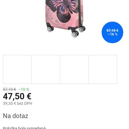
57,10 €
–16 %
57,10 €
–16 %
47,50 €
39,30 € bez DPH
Jednotková
Na dotaz
cena:
Položka bola vypredaná…