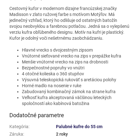
Cestovný kufor v modernom dizajne francúzskej značky
Madisson v zlato ružovej farbe s motívom Motýľov. Má
jedinečný vzhľad, ktorý ho odlišuje od ostatných batožín
svojou neobvyklou a farebnou potlačou. Jedná sa o vylepšenú
verziu kufra obľúbeného designu. Motív na kufri je plastický.
Kufor je odolný voči nešetrnému zaobchádzaniu.
Hlavné vrecko s dvojcestným zipsom
Vnútorné sieťované vrecko na zips v prepážke kufra
Menšie vnútorné vrecko na zips na drobnosti
Bezpečnostné popruhy vo vnútri
4 otočné kolieska o 360 stupňov
Výsuvná teleskopická rukoväť s aretáciou polohy
Horné madlo na nosenie v ruke
Zabudovaný kombinačný zámok na strane kufra
Veľkosť kufra akceptovaná väčšinou leteckých
spoločností ako kabínová batožina
Dodatočné parametre
Kategória
:
Palubné kufre do 55 cm
Záruka
:
2 roky