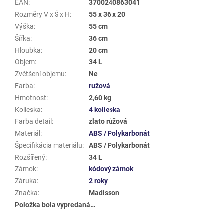
EAN
:
3700240863041
Rozměry V x Š x H
:
55 x 36 x 20
Výška
:
55 cm
Šířka
:
36 cm
Hloubka
:
20 cm
Objem
:
34 L
Zvětšení objemu
:
Ne
Farba
:
ružová
Hmotnost
:
2,60 kg
Kolieska
:
4 kolieska
Farba detail
:
zlato růžová
Materiál
:
ABS / Polykarbonát
Špecifikácia materiálu
:
ABS / Polykarbonát
Rozšířený
:
34 L
Zámok
:
kódový zámok
Záruka
:
2 roky
Značka
:
Madisson
Položka bola vypredaná…