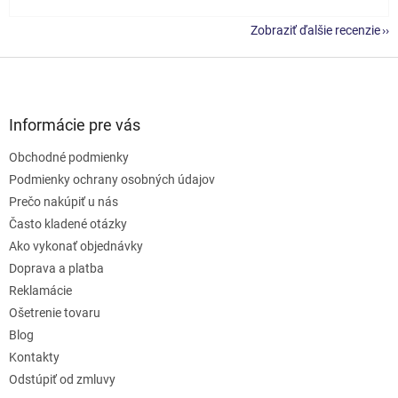
Zobraziť ďalšie recenzie
Z
á
p
ä
Informácie pre vás
t
Obchodné podmienky
i
e
Podmienky ochrany osobných údajov
Prečo nakúpiť u nás
Často kladené otázky
Ako vykonať objednávky
Doprava a platba
Reklamácie
Ošetrenie tovaru
Blog
Kontakty
Odstúpiť od zmluvy