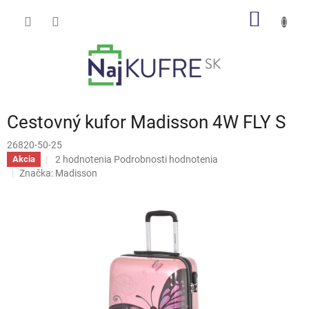
Prejsť
NÁKU
na
obsah
KOŠÍK
Cestovný kufor Madisson 4W FLY S
26820-50-25
Priemerné
2 hodnotenia
Podrobnosti hodnotenia
Akcia
hodnotenie
Značka:
Madisson
produktu
je
5,0
z
5
hviezdičiek.