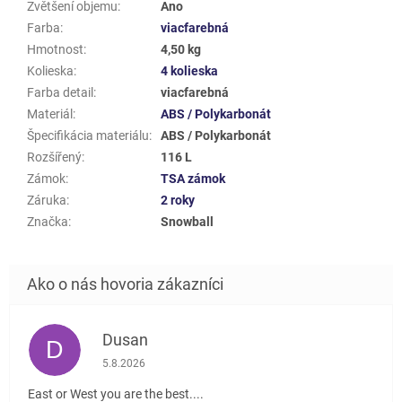
Zvětšení objemu
:
Ano
Farba
:
viacfarebná
Hmotnost
:
4,50 kg
Kolieska
:
4 kolieska
Farba detail
:
viacfarebná
Materiál
:
ABS / Polykarbonát
Špecifikácia materiálu
:
ABS / Polykarbonát
Rozšířený
:
116 L
Zámok
:
TSA zámok
Záruka
:
2 roky
Značka
:
Snowball
Dusan
D
Hodnotenie obchodu je 5 z 5 hviezdičiek.
5.8.2026
East or West you are the best....