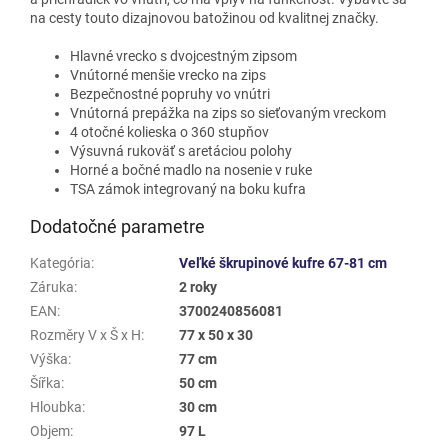
na cesty touto dizajnovou batožinou od kvalitnej značky.
Hlavné vrecko s dvojcestným zipsom
Vnútorné menšie vrecko na zips
Bezpečnostné popruhy vo vnútri
Vnútorná prepážka na zips so sieťovaným vreckom
4 otočné kolieska o 360 stupňov
Výsuvná rukoväť s aretáciou polohy
Horné a bočné madlo na nosenie v ruke
TSA zámok integrovaný na boku kufra
Dodatočné parametre
Kategória
:
Veľké škrupinové kufre 67-81 cm
Záruka
:
2 roky
EAN
:
3700240856081
Rozměry V x Š x H
:
77 x 50 x 30
Výška
:
77 cm
Šířka
:
50 cm
Hloubka
:
30 cm
Objem
:
97 L