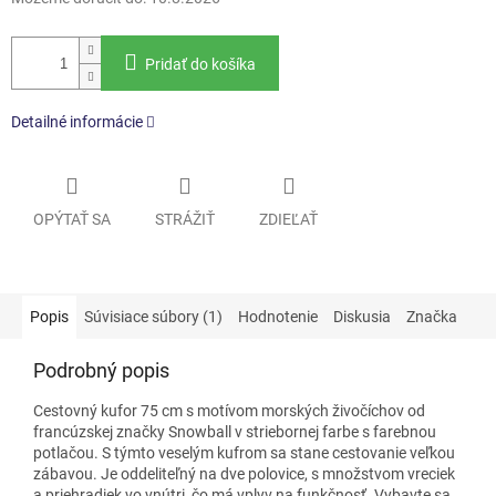
Pridať do košíka
Detailné informácie
OPÝTAŤ SA
STRÁŽIŤ
ZDIEĽAŤ
Popis
Súvisiace súbory (1)
Hodnotenie
Diskusia
Značka
Podrobný popis
Cestovný kufor 75 cm
s motívom morských živočíchov od
francúzskej značky Snowball
v striebornej farbe s farebnou
potlačou. S týmto veselým kufrom sa stane cestovanie veľkou
zábavou. Je oddeliteľný na dve polovice, s množstvom vreciek
a priehradiek vo vnútri, čo má vplyv na funkčnosť. Vybavte sa