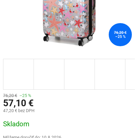
76,20 €
–25 %
76,20 €
–25 %
57,10 €
47,20 € bez DPH
Jednotková
Skladom
cena:
Môžeme doručiť do:
10.8.2026