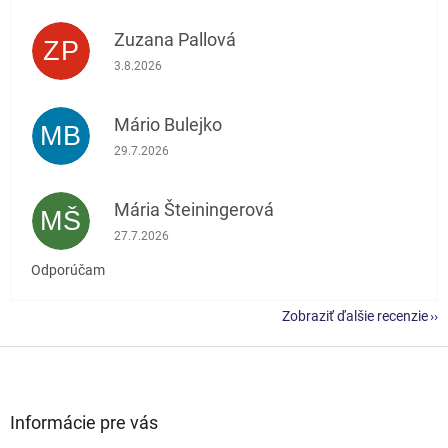
Zuzana Pallová
ZP
Hodnotenie obchodu je 5 z 5 hviezdičiek.
3.8.2026
Mário Bulejko
MB
Hodnotenie obchodu je 5 z 5 hviezdičiek.
29.7.2026
Mária Šteiningerová
MŠ
Hodnotenie obchodu je 5 z 5 hviezdičiek.
27.7.2026
Odporúčam
Zobraziť ďalšie recenzie
Z
á
p
ä
Informácie pre vás
t