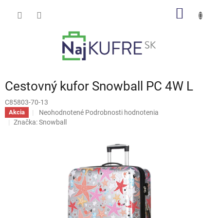
Prejsť
NÁKU
na
obsah
KOŠÍK
Cestovný kufor Snowball PC 4W L
C85803-70-13
Priemerné
Neohodnotené
Podrobnosti hodnotenia
Akcia
hodnotenie
Značka:
Snowball
produktu
je
0,0
z
5
hviezdičiek.