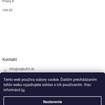
Praha 8
184 00
Kontakt
info
@
najkufre.sk
+420 734 212 086
Tento web používa súbory cookie. Ďalším prechádzaním
Facebook
tohto webu vyjadrujete súhlas s ich používaním. Viac
informácií
tu
.
Nastavenie
Vytvoril Shoptet