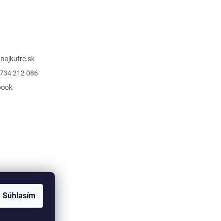
@
najkufre.sk
734 212 086
book
Súhlasím