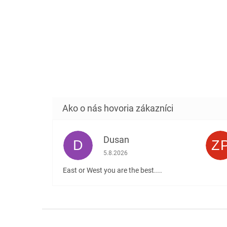
Dusan
D
Z
Hodnotenie obchodu je 5 z 5 hviezdičiek
5.8.2026
East or West you are the best....
Z
á