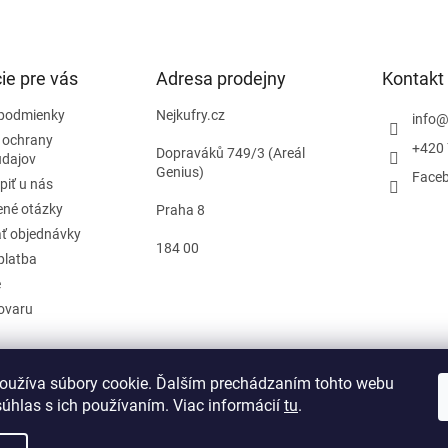
ie pre vás
Adresa prodejny
Kontakt
podmienky
Nejkufry.cz
info
 ochrany
+420 
Dopraváků 749/3 (Areál
údajov
Genius)
Face
piť u nás
ené otázky
Praha 8
ť objednávky
184 00
platba
e
tovaru
oužíva súbory cookie. Ďalším prechádzaním tohto webu
d zmluvy
súhlas s ich používaním. Viac informácií
tu
.