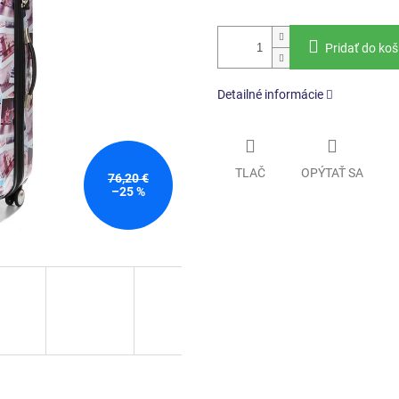
Pridať do koš
Detailné informácie
TLAČ
OPÝTAŤ SA
76,20 €
–25 %