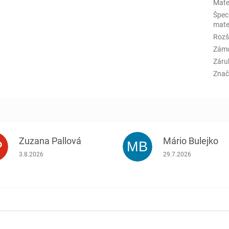
Mate
Špeci
mate
Rozš
Zám
Záru
Znač
Zuzana Pallová
Mário Bulejko
P
MB
.
Hodnotenie obchodu je 5 z 5 hviezdičiek.
Hodnotenie obchodu j
3.8.2026
29.7.2026