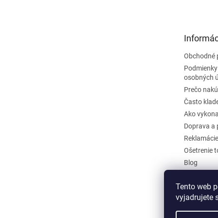
p
ä
t
Informác
i
e
Obchodné 
Podmienky
osobných 
Prečo nakú
Často klad
Ako vykona
Doprava a 
Reklamáci
Ošetrenie 
Blog
Kontakty
Tento web p
Odstúpiť o
vyjadrujete 