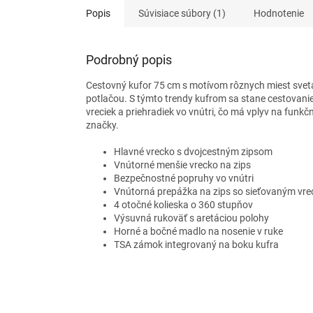
Popis
Súvisiace súbory (1)
Hodnotenie
Podrobný popis
Cestovný kufor 75 cm
s motívom rôznych miest svet
potlačou. S týmto trendy kufrom sa stane cestovani
vreciek a priehradiek vo vnútri, čo má vplyv na funk
značky.
Hlavné vrecko s dvojcestným zipsom
Vnútorné menšie vrecko na zips
Bezpečnostné popruhy vo vnútri
Vnútorná prepážka na zips so sieťovaným vr
4 otočné kolieska o 360 stupňov
Výsuvná rukoväť s aretáciou polohy
Horné a bočné madlo na nosenie v ruke
TSA zámok integrovaný na boku kufra