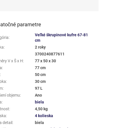
atočné parametre
Veľké škrupinové kufre 67-81
gória
:
cm
ka
:
2 roky
3700240877611
ěry V x Š x H
:
77 x 50 x 30
a
:
77 cm
a
:
50 cm
bka
:
30 cm
em
:
97 L
šení objemu
:
Ano
a
:
biela
tnost
:
4,50 kg
eska
:
4 kolieska
 detail
:
biela