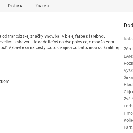
Diskusia
Značka
Dod
a od francúzskej značky Snowball
v bielej farbe s farebnou
Kate
e veľkou zábavou. Je oddeliteľný na dve polovice, s množstvom
čnosť. Vybavte sa na cesty touto dizajnovou batožinou od kvalitnej
Záru
EAN
:
Rozm
Výšk
Šířk
eckom
Hlou
Obj
Zvět
Farb
Hmo
Koli
Farba