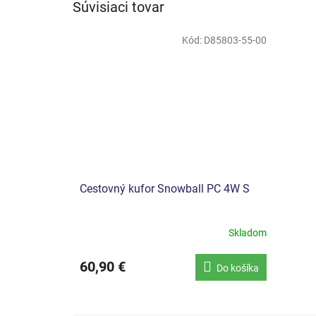
Súvisiaci tovar
Kód:
D85803-55-00
Cestovný kufor Snowball PC 4W S
Skladom
60,90 €
Do košíka