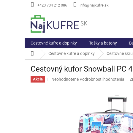
Prejsť
+420 734 212 086
info@najkufre.sk
na
obsah
Cestovné kufre a doplnky
Tašky a batohy
Bu
Domov
Cestovné kufre a doplnky
Cestovné škru
Cestovný kufor Snowball PC 
Priemerné
Neohodnotené
Podrobnosti hodnotenia
Z
Akcia
hodnotenie
produktu
je
0,0
z
5
hviezdičiek.