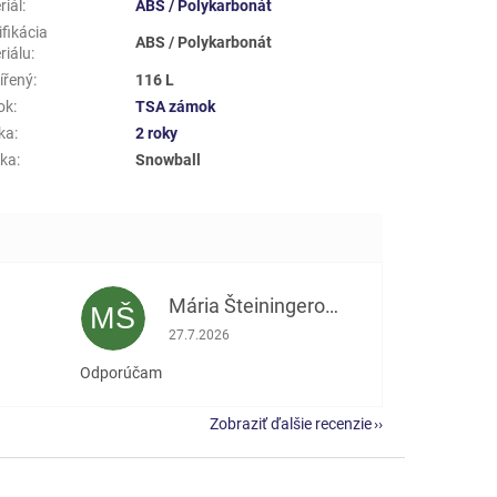
riál
:
ABS / Polykarbonát
fikácia
ABS / Polykarbonát
riálu
:
ířený
:
116 L
ok
:
TSA zámok
ka
:
2 roky
ka
:
Snowball
Mária Šteiningerová
MŠ
e 5 z 5 hviezdičiek.
Hodnotenie obchodu je 5 z 5 hviezdičiek.
27.7.2026
Odporúčam
Zobraziť ďalšie recenzie