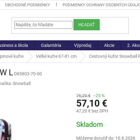
OBCHODNÉ PODMIENKY
PODMIENKY OCHRANY OSOBNÝCH ÚDAJ
HĽADAŤ
siness a škola
Galantéria
Výpredaj
Akcie
2. Ako
pinové kufre
Veľké kufre 67-81 cm
Cestovný kufor Snowball 
4W L
D85803-70-00
načka:
Snowball
76,20 €
–25 %
57,10 €
47,20 € bez DPH
Jednotková
Skladom
cena:
Môžeme doručiť do:
10.8.2026